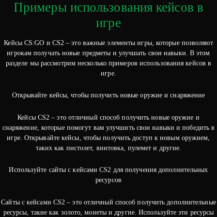
Примеры использования кейсов в
игре
Кейсы CS:GO и CS2 – это важные элементы игры, которые позволяют
игрокам получать новые предметы и улучшать свои навыки. В этом
разделе мы рассмотрим несколько примеров использования кейсов в
игре.
Открывайте кейсы, чтобы получить новые оружие и снаряжение
Кейсы CS2 – это отличный способ получить новые оружие и
снаряжение, которые помогут вам улучшить свои навыки и победить в
игре. Открывайте кейсы, чтобы получить доступ к новым оружием,
таких как пистолет, винтовка, пулемет и другие.
Используйте сайты с кейсами CS2 для получения дополнительных
ресурсов
Сайты с кейсами CS2 – это отличный способ получить дополнительные
ресурсы, такие как золото, монеты и другие. Используйте эти ресурсы