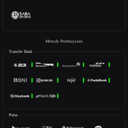
Metode Pembayaran
Transfer Bank
Pulsa