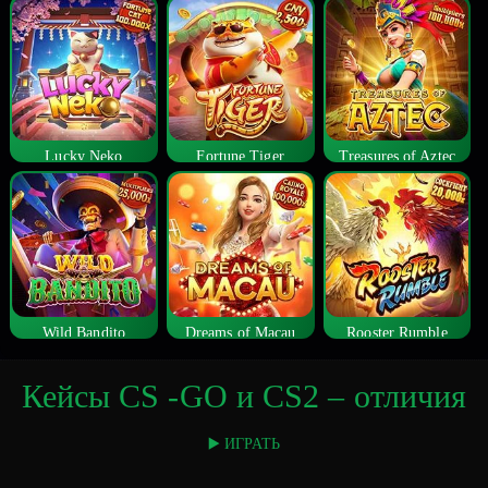
Lucky Neko
Fortune Tiger
Treasures of Aztec
Wild Bandito
Dreams of Macau
Rooster Rumble
Кейсы CS -GO и CS2 – отличия
▶️ ИГРАТЬ