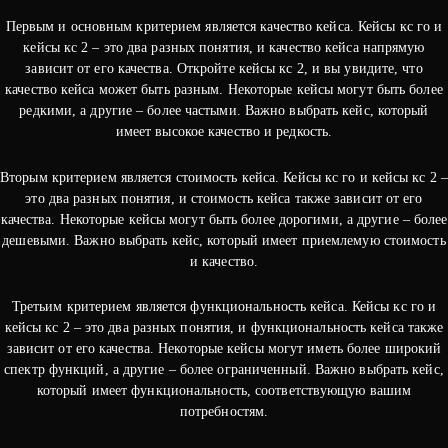
Первым и основным критерием является качество кейса. Кейсы кс го и
кейсы кс 2 – это два разных понятия, и качество кейса напрямую
зависит от его качества. Откройте кейсы кс 2, и вы увидите, что
качество кейса может быть разным. Некоторые кейсы могут быть более
редкими, а другие – более частыми. Важно выбрать кейс, который
имеет высокое качество и редкость.
Вторым критерием является стоимость кейса. Кейсы кс го и кейсы кс 2 –
это два разных понятия, и стоимость кейса также зависит от его
качества. Некоторые кейсы могут быть более дорогими, а другие – более
дешевыми. Важно выбрать кейс, который имеет приемлемую стоимость
и качество.
Третьим критерием является функциональность кейса. Кейсы кс го и
кейсы кс 2 – это два разных понятия, и функциональность кейса также
зависит от его качества. Некоторые кейсы могут иметь более широкий
спектр функций, а другие – более ограниченный. Важно выбрать кейс,
который имеет функциональность, соответствующую вашим
потребностям.