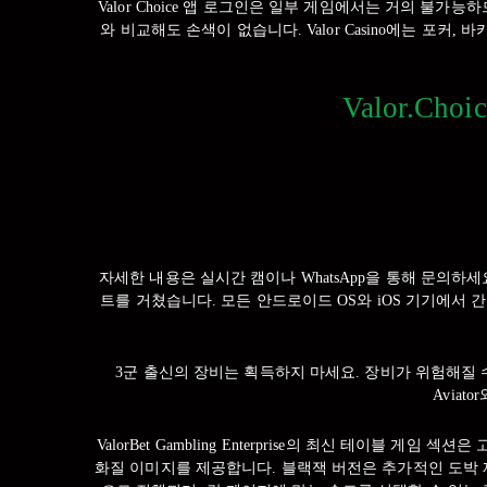
Valor Choice 앱 로그인은 일부 게임에서는 거의 
와 비교해도 손색이 없습니다. Valor Casino에는 포커, 바
Valor.C
자세한 내용은 실시간 캠이나 WhatsApp을 통해 문의하세
트를 거쳤습니다. 모든 안드로이드 OS와 iOS 기기에서 간편
3군 출신의 장비는 획득하지 마세요. 장비가 위험해질 
Avia
ValorBet Gambling Enterprise의 최신 테이
화질 이미지를 제공합니다. 블랙잭 버전은 추가적인 도박