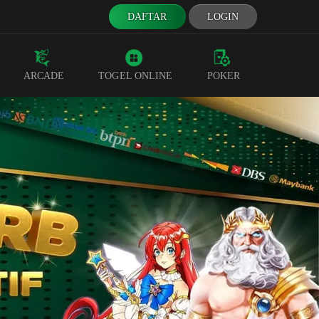
DAFTAR
LOGIN
ARCADE
TOGEL ONLINE
POKER