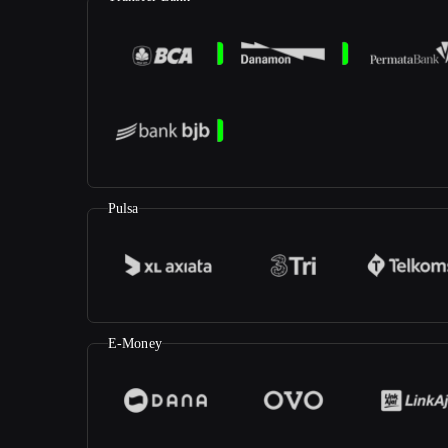
Pulsa
E-Money