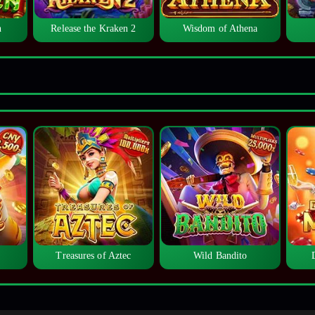
n
Release the Kraken 2
Wisdom of Athena
Treasures of Aztec
Wild Bandito