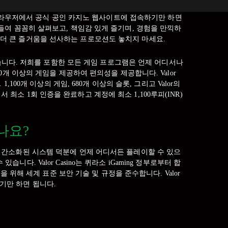
 브라우저에서 공식 공인 카지노 웹사이트에 접속하기만 하면
을 들여 꼼꼼히 살펴보고, 책임감 있게 즐기며, 경험을 만끽하
 더 큰 즐거움을 선사하는 프로모션도 놓치지 마세요.
습니다.
저희를 포함한 모든 게임 프로그램은 언제 어디서나
000개 이상의 게임을 제공하여 편의성을 제공합니다. Valor
0개 이상의 게임, 680개 이상의 슬롯, 그리고 Valor의
o에서 최소 1회 인증을 완료하고 계정에 최소 1,100루피(INR)
나요?
다. 간소화된 시스템 덕분에 언제 어디서든 플레이할 수 있으
. Valor Casino는 퀴라소 iGaming 정부로부터 합
해 세계 표준 보안 기술 및 규정을 준수합니다. Valor
하기만 하면 됩니다.