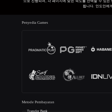
으로 진행되며, 각 페이지에 맞는 속도를 선택할 수 있는
됩니다. 인도인에게
Penyedia Games
Metode Pembayaran
Transfer Bank