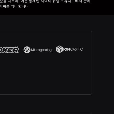
기준을 따르며, 이는 통제된 지역의 유명 스튜디오에서 관리
 기회를 의미합니다.