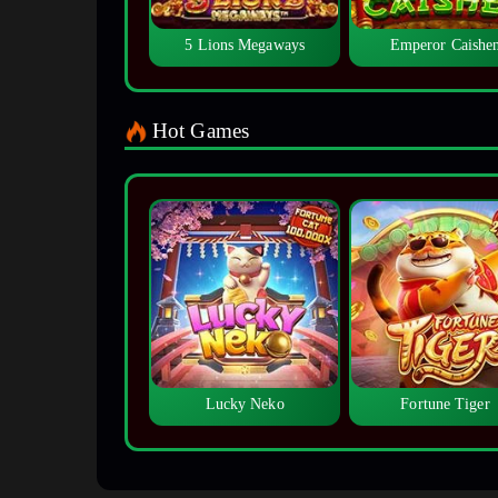
5 Lions Megaways
Emperor Caishe
Hot Games
Lucky Neko
Fortune Tiger