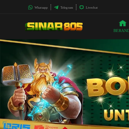
Whatsapp
Telegram
Livechat
BERAN