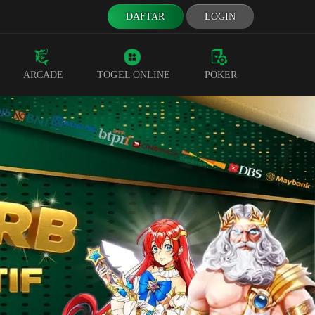
DAFTAR
LOGIN
ARCADE
TOGEL ONLINE
POKER