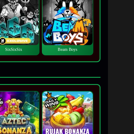
SixSixSix
Beam Boys