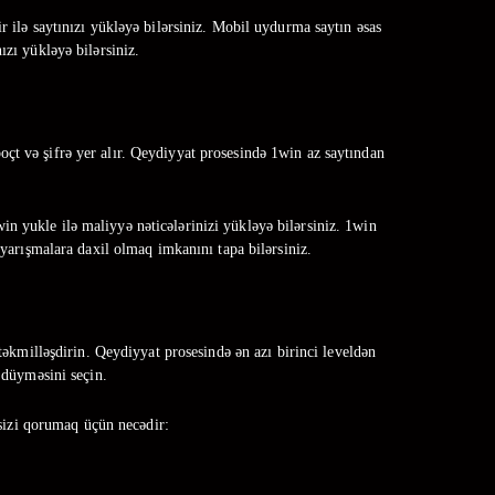
r ilə saytınızı yükləyə bilərsiniz. Mobil uydurma saytın əsas
ızı yükləyə bilərsiniz.
çt və şifrə yer alır. Qeydiyyat prosesində 1win az saytından
n yukle ilə maliyyə nəticələrinizi yükləyə bilərsiniz. 1win
arışmalara daxil olmaq imkanını tapa bilərsiniz.
əkmilləşdirin. Qeydiyyat prosesində ən azı birinci leveldən
düyməsini seçin.
sizi qorumaq üçün necədir: