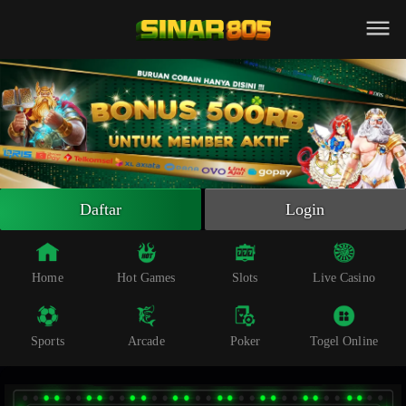
Beranda
Slot Online
Live Casino
Sportsbook
Arcade
Togel Online
Daftar
Login
Poker
Whatsapp
Home
Hot Games
Slots
Live Casino
Telegram
Sports
Arcade
Poker
Togel Online
Livechat