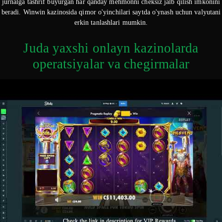
jurnalga tashrif buyurgan har qanday mehmonni cheksiz jalb qilish imkonini
beradi. Winwin kazinosida qimor o'yinchilari saytda o'ynash uchun valyutani
erkin tanlashlari mumkin.
Juda yaxshi onlayn kazinolarda
operatsiyalar va chegirmalar