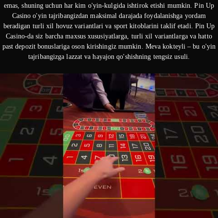
emas, shuning uchun har kim o'yin-kulgida ishtirok etishi mumkin. Pin Up
Casino o'yin tajribangizdan maksimal darajada foydalanishga yordam
beradigan turli xil hovuz variantlari va sport kitoblarini taklif etadi. Pin Up
Casino-da siz barcha maxsus xususiyatlarga, turli xil variantlarga va hatto
past depozit bonuslariga oson kirishingiz mumkin. Meva kokteyli – bu o'yin
tajribangizga lazzat va hayajon qo'shishning tengsiz usuli.