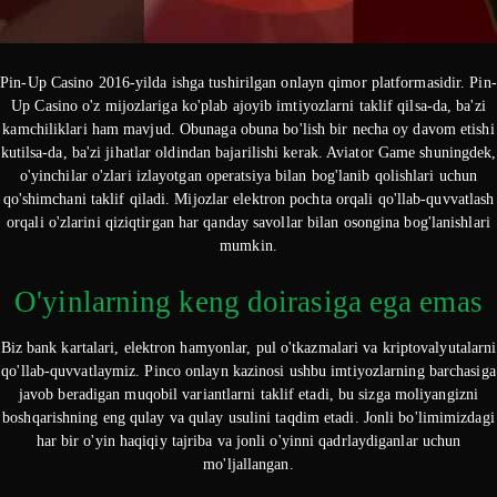
Pin-Up Casino 2016-yilda ishga tushirilgan onlayn qimor platformasidir. Pin-
Up Casino o'z mijozlariga ko'plab ajoyib imtiyozlarni taklif qilsa-da, ba'zi
kamchiliklari ham mavjud. Obunaga obuna bo'lish bir necha oy davom etishi
kutilsa-da, ba'zi jihatlar oldindan bajarilishi kerak. Aviator Game shuningdek,
o'yinchilar o'zlari izlayotgan operatsiya bilan bog'lanib qolishlari uchun
qo'shimchani taklif qiladi. Mijozlar elektron pochta orqali qo'llab-quvvatlash
orqali o'zlarini qiziqtirgan har qanday savollar bilan osongina bog'lanishlari
mumkin.
O'yinlarning keng doirasiga ega emas
Biz bank kartalari, elektron hamyonlar, pul o'tkazmalari va kriptovalyutalarni
qo'llab-quvvatlaymiz. Pinco onlayn kazinosi ushbu imtiyozlarning barchasiga
javob beradigan muqobil variantlarni taklif etadi, bu sizga moliyangizni
boshqarishning eng qulay va qulay usulini taqdim etadi. Jonli bo'limimizdagi
har bir o'yin haqiqiy tajriba va jonli o'yinni qadrlaydiganlar uchun
mo'ljallangan.