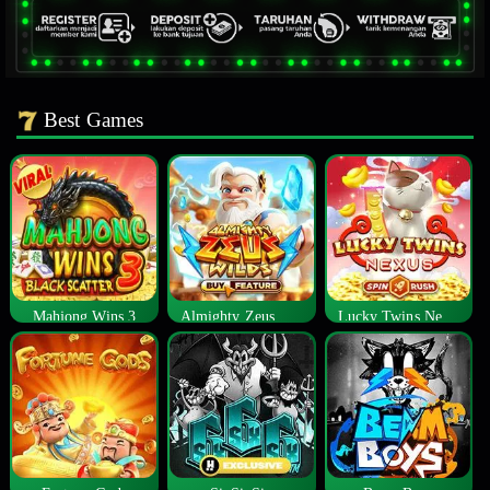
Best Games
Mahjong Wins 3
Almighty Zeus Wilds™
Lucky Twins Nexus