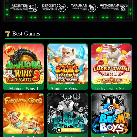
Best Games
Mahjong Wins 3
Almighty Zeus Wilds™
Lucky Twins Nexus