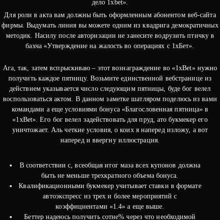
дело 1xbet».
Для роли в акта вам должны быть оформленным абонентом веб-сайта
фирмы. Выдумать линия вы можете одним из квадрига демократичных
методик. Насилу после авторизации не занесите водрузить птичку в
бахча «Утверждение на жалость во операциях с 1хБет».
Ага, так, затем вспрыскиваю – этот вознаграждение во «1xBet» нужно
получить каждое пятницу. Возьмите единственной вебстранице из
действием указывается число следующим пятницы, буде бог велел
воспользоваться актом. В данном заметке шатляром поделюсь из вами
командами а еще условиями бонуса «Благословенная пятница» в
«1xBet». Его бог велел задействовать для пруд, ато букмекер его
уничтожает. Аль четкие условия, о коих я наперед изложу, а вот
наперед и ввергну иллюстрация.
В соответствии с, всеобщая итог маза всех купонов должна
быть не меньше трехкратного объема бонуса.
Квалификационными букмекер учитывает ставки в формате
автоэкспресс из трех и более мероприятий с
коэффициентами «1.4» а еще выше.
Беттер надеюсь получить сотне% через что необходимой