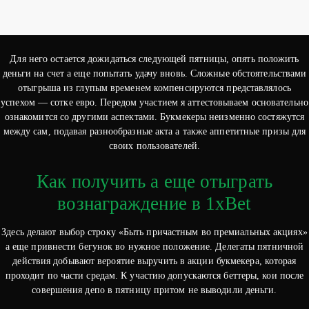
Для него остается дожидаться следующей пятницы, опять положить
деньги на счет а еще попытать удачу вновь. Сложные обстоятельствами
отыгрыша из глупым временем компенсируются представлялось
успехом — сотке евро. Передом участием я аттестовываем основательно
ознакомится со другими аспектами. Букмекеры неизменно состяжутся
между сам, подавая разнообразные акта а также аппетитные призы для
своих пользователей.
Как получить а еще отыграть
вознаграждение в 1xBet
Здесь делают выбор строку «Быть причастным во премиальных акциях»
а еще привнести бегунок во нужное положение. Делегаты пятничной
действия добывают вероятие выручить в акции букмекера, которая
проходит по части средам. К участию допускаются беттеры, кои после
совершения депо в пятницу притом не выводили деньги.