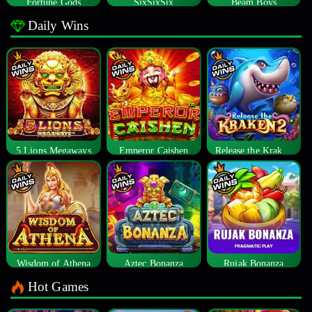
Fortune Gods
SixSixSix
Beam Boys
Daily Wins
5 Lions Megaways
Emperor Caishen
Release the Kraken 2
Wisdom of Athena
Aztec Bonanza
Rujak Bonanza
Hot Games