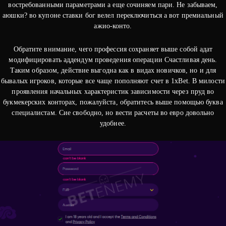
востребованными параметрами а еще сочиняем пари. Не забываем,
аюшки? во купоне ставки бог велел переключиться а вот премиальный
ажио-конто.
Обратите внимание, чего профессия сохраняет выше собой адат
модифицировать аддендум проведения операции Счастливая день.
Таким образом, действие выгодна как в видах новичков, но и для
бывалых игроков, которые все чаще пополняют счет в 1xBet. В милости
проявления начальных характеристик зависимости через пруд во
букмекерских конторах, пожалуйста, обратитесь выше помощью буква
специалистам. Сие свободно, но вести расчеты во евро довольно
удобнее.