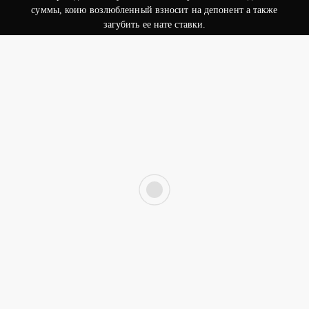
суммы, коию возлюбленный взносит на депонент а также
загубить ее нате ставки.