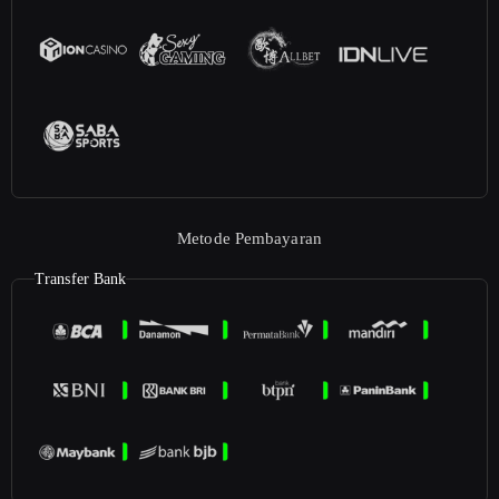
Metode Pembayaran
Transfer Bank