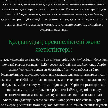
жүктеп алуға, оны тез іске қосуға және телефонынан ойыннан ләззат
алуға мүмкіндік беретіндей етіп жасалған. Интерактивті оператордың
меншікті бағдарламалық жасақтамасы көптеген заманауи мобильді
құрылғылармен үйлесімді интеграцияланады, құрылғының жадында аз
орын алады және жылдам жұмыс істеуді және әсерлі мүмкіндіктер
ауқымын ұсынады.
Қолданудың ерекшеліктері және
жетістіктері:
Букмекерлердің аз ғана бөлігі өз клиенттеріне iOS жүйесімен үйлесімді
қолданбаларды ұсынады. 1xBet ресми веб-сайтын алайық, онда Apple
жанкүйерлеріне арналған брендтік ойын қолданбасы да бар.
Қолданбаны әзірлеушілер спорттық ставкаларды ұнататындардың жан-
жақты интерфейсі, ыңғайлы опциялары және теңшелетін параметрлері
болуын қамтамасыз ету үшін көп күш салды. Көріп отырғаныңыздай,
пайдаланушыға ыңғайлы интерфейстен 1xBet қолданбасын алу
шынымен тиімді және пайдалануға оңай балама болып табылады.
Android пайдаланушылары сонымен қатар ресми веб-сайттан (әрине,
сол жерде!) ыңғайлы мобильді қосымшаны APK файлы ретінде жүктей