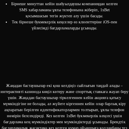
Бірнеше минуттан кейін шабуылдаушы компаниядан келген
SMS хабарламаны ұялы телефонына жіберіп, 1xBet
қосымшасын тегін жүктеп алу үшін басады.
Тек бірнеше букмекерлік кеңселер өз клиенттеріне iOS-пен
үйлесімді бағдарламаларды ұсынады.
Жаңадан бастаушылар екі қош келдіңіз сыйлығын таңдай алады –
интерактивті казинода көңіл көтеру және спорттық ставкаға жауап беру
үшін. Жаңадан бастаушылар тіркелгеннен кейін акцияға қатысу
мүмкіндігіне ие болады, ал жүйеге кіргеннен кейін олар барлық кіру
ақпаратын берілген идентификаторлармен толтырып, ұялы телефон
нөмірін белсендіреді. Кез келген 1xBet букмекерлік кеңсесі үшін
бағдарлама кең мүмкіндіктер мен мүмкіндіктерді ұсынады. Брендтік
бағдарламалық жасақтама кез келген құмар ойыншыға қолданбаны тез