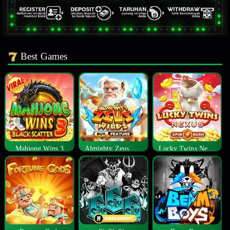
Best Games
Mahjong Wins 3
Almighty Zeus Wilds™
Lucky Twins Nexus