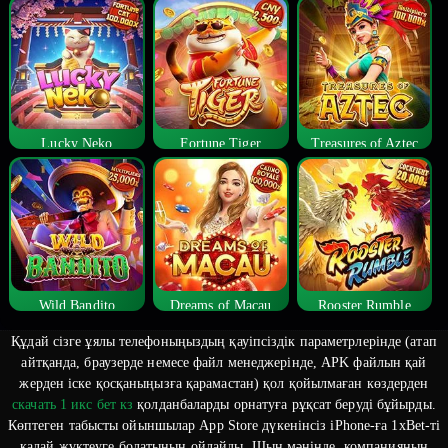
Lucky Neko
Fortune Tiger
Treasures of Aztec
Wild Bandito
Dreams of Macau
Rooster Rumble
Құдай сізге ұялы телефоныңыздың қауіпсіздік параметрлерінде (атап
айтқанда, браузерде немесе файл менеджерінде, APK файлын қай
жерден іске қосқаныңызға қарамастан) қол қойылмаған көздерден
скачать 1 икс бет кз
қолданбаларды орнатуға рұқсат беруді бұйырды.
Көптеген табысты ойыншылар App Store дүкенінсіз iPhone-ға 1xBet-ті
қалай жүктеуге болатынын ойлайды.
Шын мәнінде, компанияның