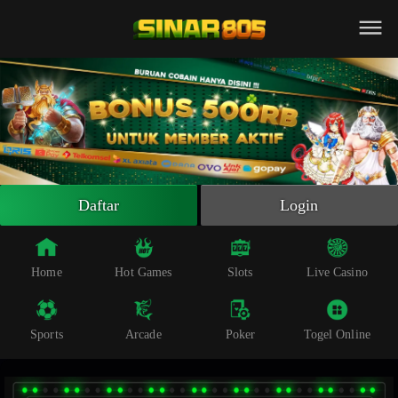
Beranda
Slot Online
Live Casino
Sportsbook
Arcade
Togel Online
Daftar
Login
Poker
Whatsapp
Home
Hot Games
Slots
Live Casino
Telegram
Sports
Arcade
Poker
Togel Online
Livechat