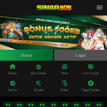
Beranda
Slot Online
Live Casino
Sportsbook
Arcade
Togel Online
Daftar
Login
Poker
Whatsapp
Home
Hot Games
Slots
Live Casino
Telegram
Sports
Arcade
Poker
Togel Online
Livechat