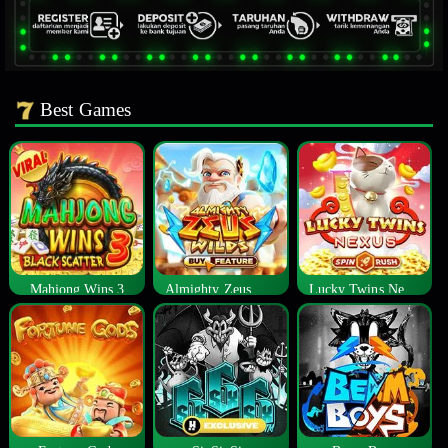
Best Games
Mahjong Wins 3
Almighty Zeus Wilds™
Lucky Twins Nexus