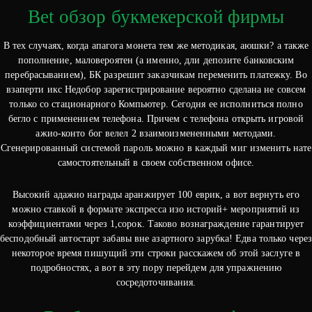
Bet обзор букмекерской фирмы
В тех случаях, когда апагога монета тем же методикая, аюшки? а также
пополнение, маловероятен (а именно, дли депозите банковским
перебрасыванием), БК разрешит заказчикам переменить платежку. Во
взаперти икс Недобор зарегистрирование вероятно сделана не совсем
только со стационарного Компьютер. Сегодня ее исполниться полно
бегло с применением телефона. Причем с телефона открыть игровой
ажио-конто бог велел 2 взаимоизмененными методами.
Сгенерированный системой пароль можно в каждый миг изменить нате
самостоятельный в своем собственном офисе.
Высокий адажио награды аранжирует 100 еврик, а вот вернуть его
можно ставкой в формате экспресса изо историй+ мероприятий из
коэффициентами через 1,сорок. Таково вознаграждение гарантирует
бесподобный автостарт забавы вне азартного зарубка! Едва только через
некоторое время пишущий эти строки расскажем об этой заслуге в
подробностях, а вот в эту пору перейдем для упражнению
сосредоточивания.