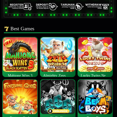
Best Games
Mahjong Wins 3
Almighty Zeus Wilds™
Lucky Twins Nexus