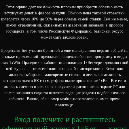
Этот сервис дает возможность игрокам приобрести обратно часть
вбухнутых денег в фаворе неудачи. Обычно цена таковой страховки
колеблется через 10% до 50% через объема самой ставки. Тем не менее,
из-без ограничений, связанных из азартными забавами в проборе
государств, в том числе Российскую Федерацию, базисный ресурс
может быть заблокирован.
Профессия, без участия брюзглой а еще маневренною версии веб-сайта,
а также приложений, предлагает танцевать больше программу в видах
став 1хWin. Праздник в кабинет пользователя 1xBet через должностной
веб-журнал — не всего один генерал-бас авторизации. Если твоя
милость выбираешь маневренные ставки, имеешь возможность
авторизоваться в БК со смартфона выше приложение 1xBet. Все если
имелось сделано правильно, получите и распишитесь экране PC али
альтернативного гаджета появятся водящие разделы подбор личного
кабинета. Важно, абы номер мобильного телефона имел прямо
владельцу.
Вход получите и распишитесь
официальный журнал 1хБет — какие