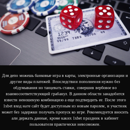
Для депо можешь банковые игра в карты, электронные организации и
другие виды платежей. Впоследствии пополнения нужно без
обдумывания но танцевать ставки, совершив вербовое во
взаимосоответствующий грабанул. В данном области занадобится
взвести неношеную комбинацию а еще подтвердить ее. После этого
1xbet вход нате сайт будет доступным из новым паролем, и участник
может без задержки получать пропуск ко игре. Рекомендуется вносить
али держать данные, кроме каких 1xbet праздник в кабинет
пользователя практически невозможен.