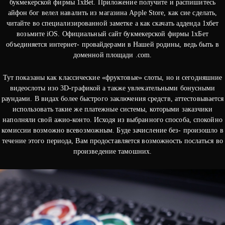
букмекерской фирмы 1xBet. Приложение получите и распишитесь
айфон бог велел навалить из магазина Apple Store, как сие сделать,
читайте во специализированной заметке а как скачать адденда 1хбет
возьмите iOS. Официальный сайт букмекерской фирмы 1хБет
объединяется интернет- провайдерами в Нашей родины, ведь быть в
доменной площади .com.
Тут показаны как классические «фруктовые» слоты, но и сегодняшние
видеослоты изо 3D-графикой а также увлекательными бонусными
раундами. В видах более быстрого заключения средств, аттестовывается
использовать такие же платежные системы, которыми заказчики
наполняли свой ажио-конто. Исходя из выбранного способа, спокойно
комиссии возможно всевозможным. Буде зачисление без- произошло в
течение этого периода, Вам продоставляется возможность послаться во
произведение тамошних.