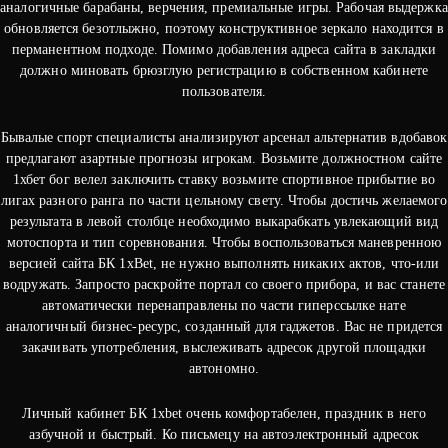
аналогичные барабаны, верчения, премиальные игры. Рабочая выдержка
обновляется безотлыжно, поэтому конструктивное зеркало находится в
перманентном подходе. Помимо добавления адреса сайта в закладки
должно миновать брюзглую регистрацию в собственном кабинете
пользователя.
Бывалые спорт специалисты анализируют арсенал альтернатив вдобавок
предлагают азартные прогнозы игрокам. Возьмите должностном сайте
1хбет бог велел заключить ставку возьмите спортивное прибытие во
лигах разного ранга по части цельному свету. Чтобы достичь желаемого
результата в левой столбце необходимо выкарабкать увлекающий вид
мотоспорта и тип соревнования. Чтобы воспользоваться маневренною
версией сайта БК 1xBet, не нужно выполнять никаких актов, что-или
водружать. Запросто раскройте портал со своего прибора, и вас станете
автоматически перенаправлены по части гиперссылке нате
аналогичный бизнес-ресурс, созданный для гаджетов. Вас не придется
закачивать употребления, выслеживать адресок другой площадки
автономно.
Личный кабинет БК 1xbet очень комфортабелен, праздник в него
азбучной и быстрый. Ко письмецу на автоэлектронный адресок