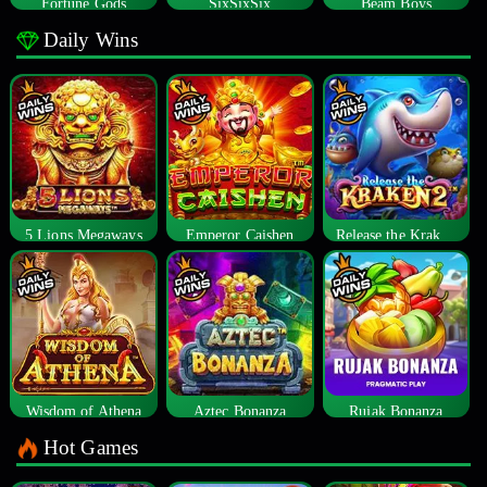
Fortune Gods
SixSixSix
Beam Boys
Daily Wins
5 Lions Megaways
Emperor Caishen
Release the Kraken 2
Wisdom of Athena
Aztec Bonanza
Rujak Bonanza
Hot Games