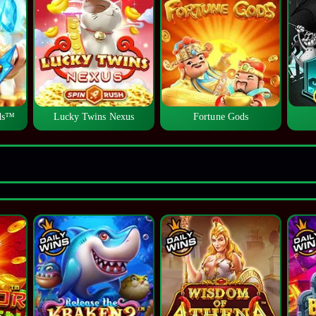
lds™
Lucky Twins Nexus
Fortune Gods