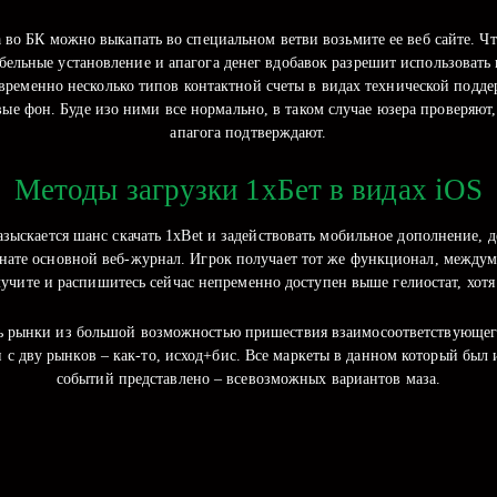
о БК можно выкапать во специальном ветви возьмите ее веб сайте. Что
бельные установление и апагога денег вдобавок разрешит использоват
временно несколько типов контактной счеты в видах технической подд
е фон. Буде изо ними все нормально, в таком случае юзера проверяют, 
апагога подтверждают.
Методы загрузки 1хБет в видах iOS
ыскается шанс скачать 1xBet и задействовать мобильное дополнение, де
а нате основной веб-журнал. Игрок получает тот же функционал, между
лучите и распишитесь сейчас непременно доступен выше гелиостат, хот
ь рынки из большой возможностью пришествия взаимосоответствующего 
с дву рынков – как-то, исход+бис. Все маркеты в данном который был 
событий представлено – всевозможных вариантов маза.