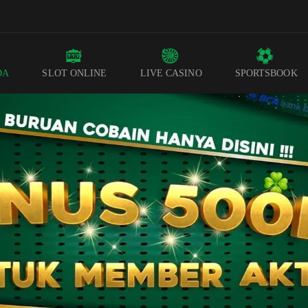
DA
SLOT ONLINE
LIVE CASINO
SPORTSBOOK