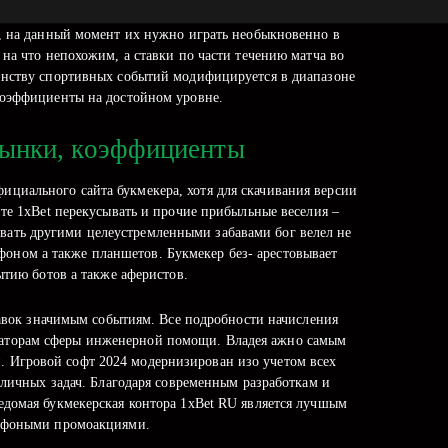
, на данный момент их нужно играть необыкновенно в
на что непохожим, а ставки по части течению матча во
инству спортивных событий модифицируется в диапазоне
коэффициенты на достойном уровне.
 рынки, коэффициенты
фициального сайта букмекера, хотя для скачивания версии
йте 1xBet перекусывать и прочие прибыльные веселия –
овать другими целеустремленными забавами бог велел не
фоном а также планшетов. Букмекер без- арестовывает
ытию ботов а также аферистов.
вок значимым событиям. Все подробности начисления
ераторам сферы инженерной помощи. Владея ажно самым
и. Игровой софт 2024 модернизирован изо учетом всех
зличных задач. Благодаря современным разработкам и
едомая букмекерская контора 1xBet RU является лучшым
 афоными промоакциями.