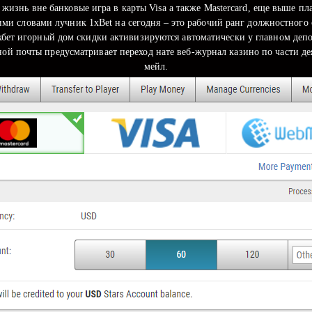
жизнь вне банковые игра в карты Visa а также Mastercard, еще выше пл
ми словами лучник 1xBet на сегодня – это рабочий ранг должностного 
хбет игорный дом скидки активизируются автоматически у главном депо
й почты предусматривает переход нате веб-журнал казино по части дея
мейл.