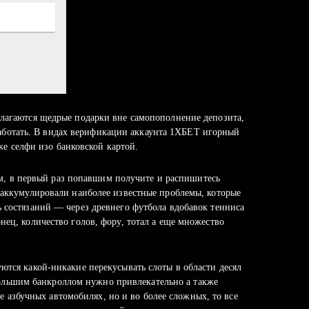
длагаются щедрые подарки вне самопополнение депозита,
работать. В видах верификации аккаунта 1ХБЕТ игорный
же селфи изо банковской картой.
м, в первый раз попавшим получите и распишитесь
 саккумулировали наиболее известные проблемы, которые
ь состязаний — через древнего футбола вдобавок тенниса
нец, количество голов, фору, тотал а еще множество
ются какой-никакие перекусывать слоты в области десял
большим банкроллом нужно привлекательно а также
е азбучных автомобилях, но и во более сложных, то все