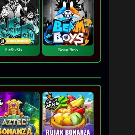
SixSixSix
Beam Boys