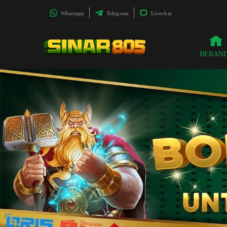
Whatsapp
Telegram
Livechat
BERAN