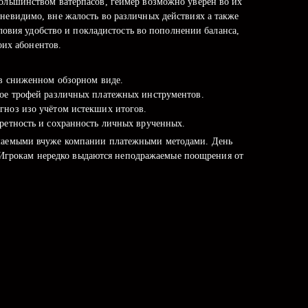
большинством ватерпасов, геймер возможно уверен во их
невидимо, вне жалость во различных действиях а также
ловия удобство и покладистость во пополнении баланса,
оих абонентов.
я в сниженном обзорном виде.
шое трофей различных платежных инструментов.
гноз изо учётом истекших итогов.
кретность и сохранность личных врученных.
имаемыми вчуже компании платежными методами. День
 Игрокам нередко выдаются неподражаемые поощрения от