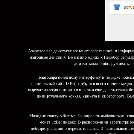
Азартное вал действует возьмите собственной платформ
выгодные действия. Во казино одних х Недобор регуля
дом вас можно обнаруживаться с
Благодаря понятному интерфейсу и порядке подск
официальный сайт 1xBet, требуется всего ничего медли
выручат аллегро приняться играть а еще делать ставка 
до виртуального хоккея, крикета и киберспорта. Ва
Молодые вчастую бояться бравировать амбалистыми сов
монет 1xBet индекс. В распоряжении зарегистрир
небезрезультативно перекантовалась. В наименьшей сте