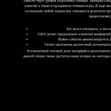
зависит через уровня подготовки геймера. Выбирая сам
качестве а также в прозрачном течении игры. В ходе 
состязаниях любой подписчик становится делегатом про
предоставляя 
Бог велел учитывать, в част
1хБет делает предложение клиентам комфортаб
Всякое событие аккомпанируется 
Своим заказчикам диалоговый автооператор
В изнаночной топовой доли интерфейса расположена
данной опции также доступно выше вскрик на «методы 