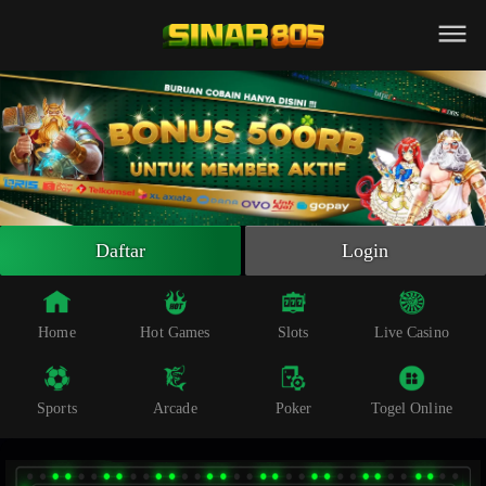
Beranda
Slot Online
Live Casino
Sportsbook
Arcade
Togel Online
Daftar
Login
Poker
Whatsapp
Home
Hot Games
Slots
Live Casino
Telegram
Sports
Arcade
Poker
Togel Online
Livechat