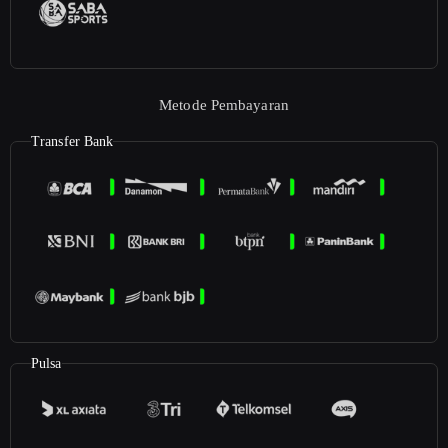
Metode Pembayaran
Transfer Bank
Pulsa