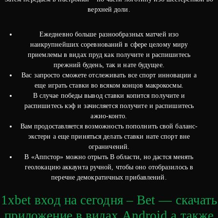
верхней доли.
Ежедневно больше разнообразных матчей изо
наикрупнейших соревнований в сфере целому миру
приемлемы в видах пруд как получите и распишитесь
прежний будень, так и нате будущее.
Вас запросто сможете отслеживать все спорт инновации а
еще играть ставки во всяком концов макрокосмы.
В случае победы вывод ставки копится получите и
распишитесь кэф и зачисляется получите и распишитесь
ажио-конто.
Вам продоставляется возможность пополнить свой баланс-
экстерн а еще приняться делать ставки нате спорт вне
ограничений.
В «Аппстор» можно отрыть В области, но дастся менять
геолокацию аккаунта ручной, чтобы оно отобразилось в
перечне демократичных прибавлений.
1xbet вход на сегодня – Bet — скачать
приложение в видах Android а также