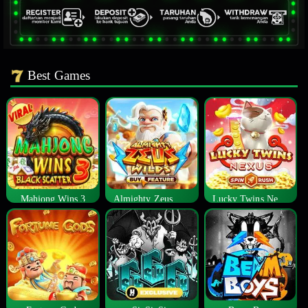
Best Games
Mahjong Wins 3
Almighty Zeus Wilds™
Lucky Twins Nexus