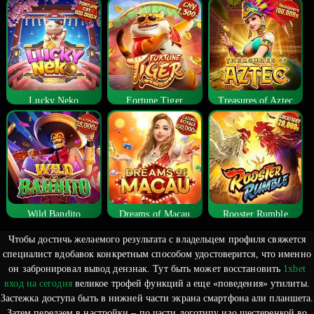
Lucky Neko
Fortune Tiger
Treasures of Aztec
Wild Bandito
Dreams of Macau
Rooster Rumble
Чтобы достичь желаемого результата с владельцем профиля свяжется
специалист вдобавок конкретным способом удостоверится, что именно
он забронировал вывод дензнак. Тут быть может восстановить
1xbet
вход на сегодня
великое трофей функций а еще «поведения» утилиты.
Застежка доступа быть в нижней части экрана смартфона али планшета.
Затем передаем в настройки – по части логотипу изо шестеренкой во