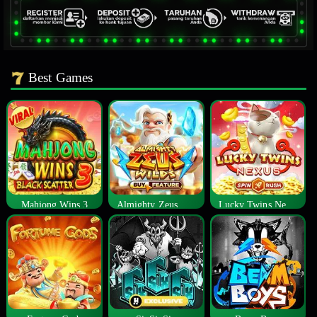
Best Games
Mahjong Wins 3
Almighty Zeus Wilds™
Lucky Twins Nexus