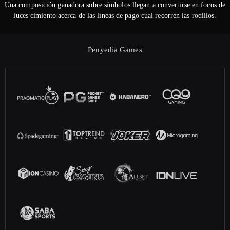
Una composición ganadora sobre símbolos llegan a convertirse en focos de
luces cimiento acerca de las líneas de pago cual recorren las rodillos.
Penyedia Games