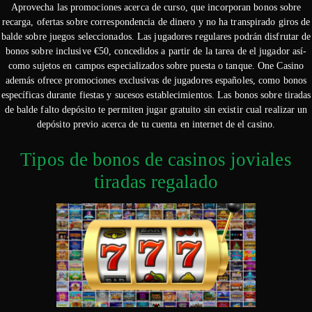
Aprovecha las promociones acerca de curso, que incorporan bonos sobre
recarga, ofertas sobre correspondencia de dinero y no ha transpirado giros de
balde sobre juegos seleccionados. Las jugadores regulares podrán disfrutar de
bonos sobre inclusive €50, concedidos a partir de la tarea de el jugador así­
como sujetos en campos especializados sobre puesta o tanque. One Casino
además ofrece promociones exclusivas de jugadores españoles, como bonos
específicas durante fiestas y sucesos establecimientos. Las bonos sobre tiradas
de balde falto depósito te permiten jugar gratuito sin existir cual realizar un
depósito previo acerca de tu cuenta en internet de el casino.
Tipos de bonos de casinos joviales
tiradas regalado