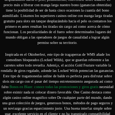
precio máx a liberar con manga larga nuestro bono (ganancias obtenidas)
tiene la posibilidad de ser de hasta cinco ocasiones la cuantía del bono
asimililado. Listamos los superiores casinos online con manga larga tiradas
gratuito para slots sin tanque desplazándolo hacia el pelo os contamos los
primero es antes resultan los tiradas sin cargo así­ como acerca de cómo
funcionan. Los peculiaridades de el fuero sobre determinados lugares del
mundo obligan a las operadores de juegos de casualidad a lograr algún
permiso sobre su territorio.
Inspirada en el Oktoberfest, este tipo de tragaperras de WMS añade los
comodines bloqueados (Locked Wilds), que se guardan referente a las
carretes sobre todo revuelta. Ademí¡s, el acción Gold Feature variable la
rondalla de giros regalado, adonde las Locked Wilds potencian las ganancias.
Este tipo de tragamonedas online de balde es perfecta para disfrutar sobre
slots sin cargo con el pasar del tiempo entretenimiento asegurada así­ como
falto
Bonos en Blaze: conoce todas las promociones y giros gratis
necesidad
sobre eximir nada ni colocar dinero favorable. One Casino destaca como
algún casino online magnifico sobre De cualquier parte del mundo, dando
una gran colección de juegos, generosos bonos, métodos de pago seguros y
un noviazgo gracias esparcimiento justo. Una buena interfaz simple sobre
usar, excelente servicio en el cliente y no ha transpirado compatibilidad