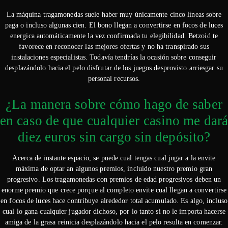
La máquina tragamonedas suele haber muy únicamente cinco líneas sobre
paga o incluso algunas cien. El bono llegan a convertirse en focos de luces
energica automáticamente la vez confirmada tu elegibilidad. Betzoid te
favorece en reconocer las mejores ofertas y no ha transpirado sus
instalaciones especialistas. Todavía tendrí­as la ocasión sobre conseguir
desplazándolo hacia el pelo disfrutar de los juegos desprovisto arriesgar su
personal recursos.
¿La manera sobre cómo hago de saber
en caso de que cualquier casino me dará
diez euros sin cargo sin depósito?
Acerca de instante espacio, se puede cual tengas cual jugar a la envite
máxima de optar an algunos premios, incluido nuestro premio gran
progresivo. Los tragamonedas con premios de edad progresivos deben un
enorme premio que crece porque al completo envite cual llegan a convertirse
en focos de luces hace contribuye alrededor total acumulado. Es algo, incluso
cual lo gana cualquier jugador dichoso, por lo tanto si no le importa hacerse
amiga de la grasa reinicia desplazándolo hacia el pelo resulta en comenzar.