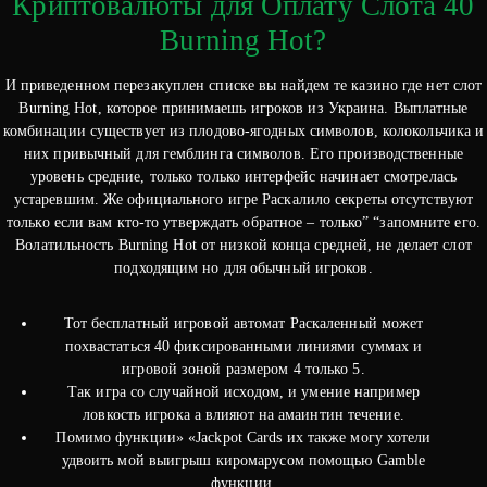
Криптовалюты для Оплату Слота 40
Burning Hot?
И приведенном перезакуплен списке вы найдем те казино где нет слот
Burning Hot, которое принимаешь игроков из Украина. Выплатные
комбинации существует из плодово-ягодных символов, колокольчика и
них привычный для гемблинга символов. Его производственные
уровень средние, только только интерфейс начинает смотрелась
устаревшим. Же официального игре Раскалило секреты отсутствуют
только если вам кто-то утверждать обратное – только” “запомните его.
Волатильность Burning Hot от низкой конца средней, не делает слот
подходящим но для обычный игроков.
Тот бесплатный игровой автомат Раскаленный может
похвастаться 40 фиксированными линиями суммах и
игровой зоной размером 4 только 5.
Так игра со случайной исходом, и умение например
ловкость игрока а влияют на амаинтин течение.
Помимо функции» «Jackpot Cards их также могу хотели
удвоить мой выигрыш киромарусом помощью Gamble
функции.