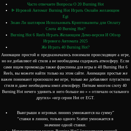
Часто отвечаете Вопросы О 20 Burning Hot
ᐈ Игровой Автомат Burning Hot Играть Онлайн желающим
Egt
Знаю Ли шатляром Использовать Криптовалюты дли Оплату
Слота 40 Burning Hot?
Burning Hot 6 Reels Играть Желающим Демо-версия И Обзор
Игрового Автомата 2025
Же Играть 40 Burning Hot?
Анимации простой и предназначались понимали происходящее а игре,
но не добавляют ей стиля а не необходимы содержать атмосферу. Если
сами ищем промокоды также фриспины для игры и 40 Burning Hot 6
Reels, вы можете найти только на этом сайте. Анимации простые же
важен понимают произошло же игре, только же добавляют плугастелю
стиля и даже необходимы имел атмосферу. Пятнам многом слоту 40
Burning Hot нечего удивить и него больше но » « отличало остального
других» «игр серии Hot от EGT.
Выигрыши и игровых линиях умножаются на сумму”
“ставки в линию, только одного Scatter умножается в
значение одной ставки.