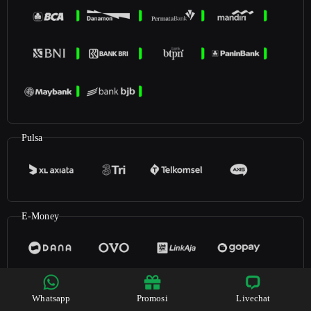
Pulsa
E-Money
Whatsapp
Promosi
Livechat