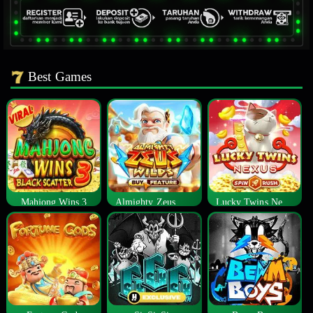
Best Games
Mahjong Wins 3
Almighty Zeus Wilds™
Lucky Twins Nexus