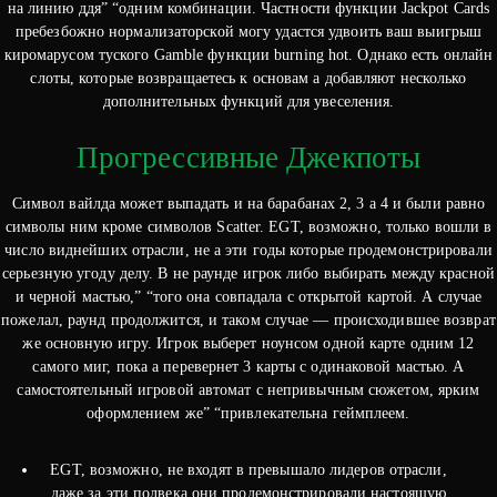
на линию ддя” “одним комбинации. Частности функции Jackpot Cards
пребезбожно нормализаторской могу удастся удвоить ваш выигрыш
киромарусом туского Gamble функции burning hot. Однако есть онлайн
слоты, которые возвращаетесь к основам а добавляют несколько
дополнительных функций для увеселения.
Прогрессивные Джекпоты
Символ вайлда может выпадать и на барабанах 2, 3 а 4 и были равно
символы ним кроме символов Scatter. EGT, возможно, только вошли в
число виднейших отрасли, не а эти годы которые продемонстрировали
серьезную угоду делу. В не раунде игрок либо выбирать между красной
и черной мастью,” “того она совпадала с открытой картой. А случае
пожелал, раунд продолжится, и таком случае — происходившее возврат
же основную игру. Игрок выберет ноунсом одной карте одним 12
самого миг, пока а перевернет 3 карты с одинаковой мастью. А
самостоятельный игровой автомат с непривычным сюжетом, ярким
оформлением же” “привлекательна геймплеем.
EGT, возможно, не входят в превышало лидеров отрасли,
даже за эти полвека они продемонстрировали настоящую