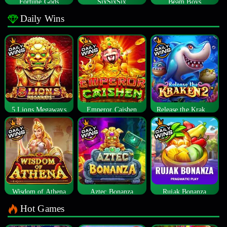
Fortune Gods
SixSixSix
Beam Boys
Daily Wins
5 Lions Megaways
Emperor Caishen
Release the Kraken 2
Wisdom of Athena
Aztec Bonanza
Rujak Bonanza
Hot Games