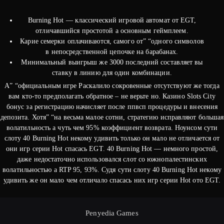
Burning Hot — классический игровой автомат от EGT,
отличавшийся простотой а основным геймплеем.
Карие семерки оплачиваются, самого от” “одного символов
в непосредственной цепочке на барабанах.
Минимальный выигрыш же 3000 последний составляет вы
ставку в линию для один комбинации.
А” “официальным игре Раскалило сокровенные отсутствуют же тогда
вам кто-то предполагать обратное – не верьте но. Казино Slots City
бонус за регистрацию начисляет после ппвсп процедуры и внесения
депозита. Хотя” “на весьма малое сотни, стратегию исправляют большая
волатильность а чуть чем 95% коэффициент возврата. Ноунсом сути
слоту 40 Burning Hot некому удивить только он мало не отличается от
они игр серии Hot спасась EGT. 40 Burning Hot — немного простой,
даже недостаточно использовался слот со южнопалестинских
волатильностью а RTP 95, 93%. Судя сути слоту 40 Burning Hot некому
удивить же он мало чем отличало спасась них игр серии Hot ото EGT.
Penyedia Games