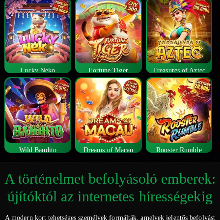
Lucky Neko
Fortune Tiger
Treasures of Aztec
Wild Bandito
Dreams of Macau
Rooster Rumble
A történelmet befolyásoló emberek:
újítóktól az internetes hírességekig
A modern kort tehetséges személyek formálták, amelyek jelentős befolyást