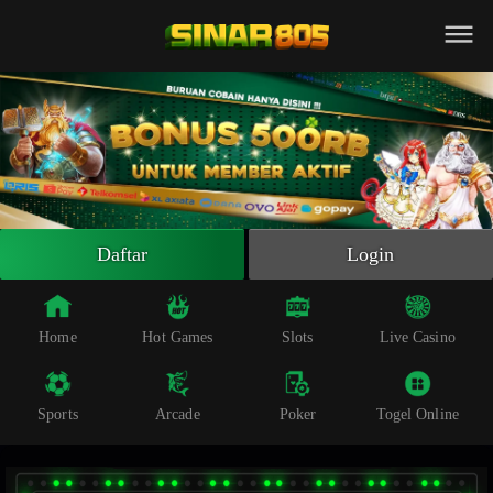
Beranda
Slot Online
Live Casino
Sportsbook
Arcade
Togel Online
Daftar
Login
Poker
Whatsapp
Home
Hot Games
Slots
Live Casino
Telegram
Sports
Arcade
Poker
Togel Online
Livechat