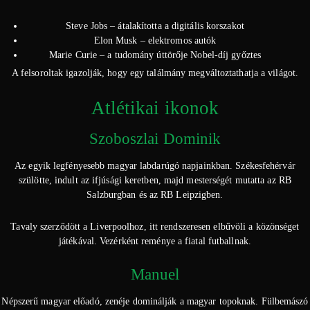
Steve Jobs – átalakította a digitális korszakot
Elon Musk – elektromos autók
Marie Curie – a tudomány úttörője Nobel-díj győztes
A felsoroltak igazolják, hogy egy találmány megváltoztathatja a világot.
Atlétikai ikonok
Szoboszlai Dominik
Az egyik legfényesebb magyar labdarúgó napjainkban. Székesfehérvár
szülötte, indult az ifjúsági keretben, majd mesterségét mutatta az RB
Salzburgban és az RB Leipzigben.
Tavaly szerződött a Liverpoolhoz, itt rendszeresen elbűvöli a közönséget
játékával. Vezérként reménye a fiatal futballnak.
Manuel
Népszerű magyar előadó, zenéje dominálják a magyar topoknak. Fülbemászó