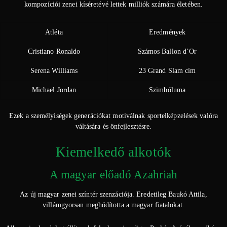
kompozíciói zenei kíséretévé lettek milliók számára életében.
Atléta
Eredmények
Cristiano Ronaldo
Számos Ballon d’Or
Serena Williams
23 Grand Slam cím
Michael Jordan
Szimbóluma
Ezek a személyiségek generációkat motiválnak sportelképzelések valóra
váltására és önfejlesztésre.
Kiemelkedő alkotók
A magyar előadó Azahriah
Az új magyar zenei színtér szenzációja. Eredetileg Baukó Attila,
villámgyorsan meghódította a magyar fiatalokat.