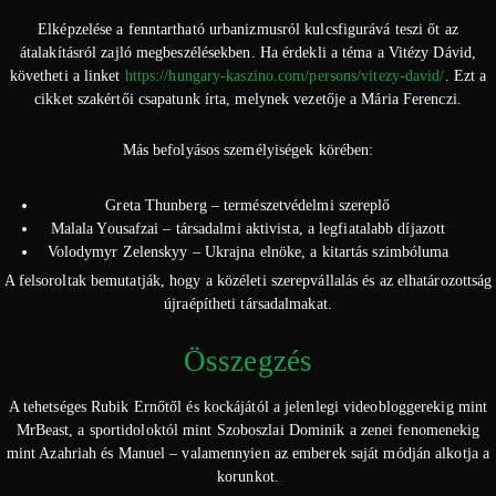
Elképzelése a fenntartható urbanizmusról kulcsfigurává teszi őt az
átalakításról zajló megbeszélésekben. Ha érdekli a téma a Vitézy Dávid,
követheti a linket
https://hungary-kaszino.com/persons/vitezy-david/
. Ezt a
cikket szakértői csapatunk írta, melynek vezetője a Mária Ferenczi.
Más befolyásos személyiségek körében:
Greta Thunberg – természetvédelmi szereplő
Malala Yousafzai – társadalmi aktivista, a legfiatalabb díjazott
Volodymyr Zelenskyy – Ukrajna elnöke, a kitartás szimbóluma
A felsoroltak bemutatják, hogy a közéleti szerepvállalás és az elhatározottság
újraépítheti társadalmakat.
Összegzés
A tehetséges Rubik Ernőtől és kockájától a jelenlegi videobloggerekig mint
MrBeast, a sportidoloktól mint Szoboszlai Dominik a zenei fenomenekig
mint Azahriah és Manuel – valamennyien az emberek saját módján alkotja a
korunkot.