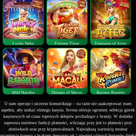
Lucky Neko
Fortune Tiger
Treasures of Aztec
Wild Bandito
Dreams of Macau
Rooster Rumble
U nam operuje i szczerze komunikując – na razie nie zaakceptować mam
aspektu, aby szukać różnego kasyna. Strona oferuje ogromny selekcja gierek
kasynowych od czasu topowych sklepów pochodzące z branży. W dodatku
zapewnia mnóstwo funkcji płatności, wliczając przy jest to płatności przy
złotówkach oraz przy kryptowalutach. Największą wartością możesz
osiągnięcia bonusu z brakiem depozytu jak i również różnych bonusów dzięki