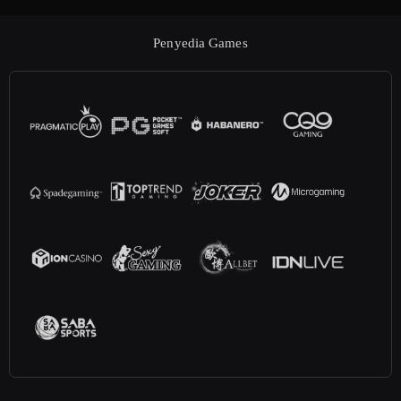
Penyedia Games