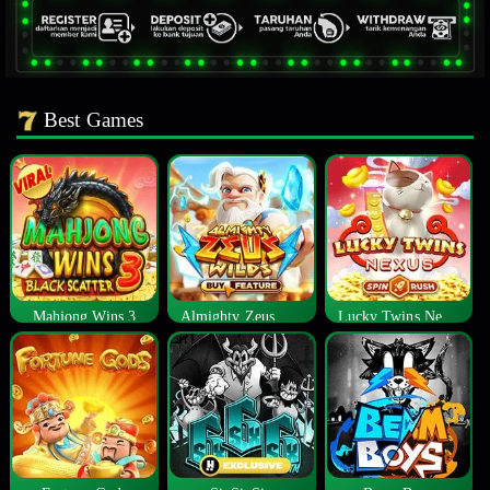
Best Games
Mahjong Wins 3
Almighty Zeus Wilds™
Lucky Twins Nexus