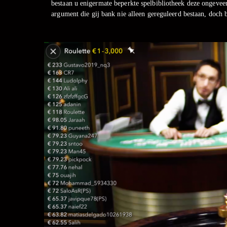
bestaan u enigermate beperkte spelbibliotheek deze ongeveer 
argument die gij bank nie alleen gereguleerd bestaan, doch