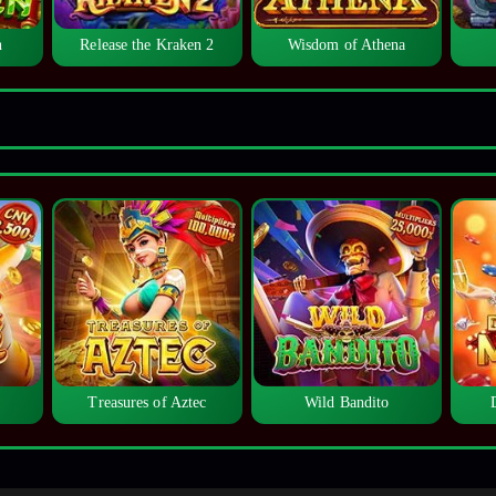
n
Release the Kraken 2
Wisdom of Athena
Treasures of Aztec
Wild Bandito