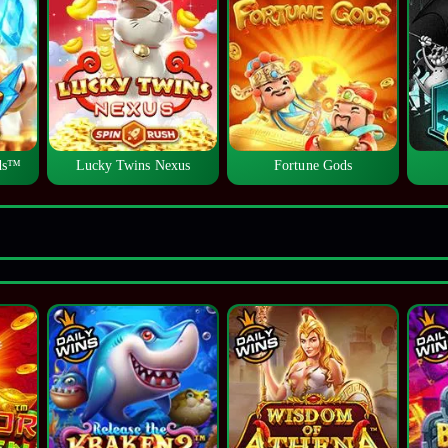
lds™
Lucky Twins Nexus
Fortune Gods