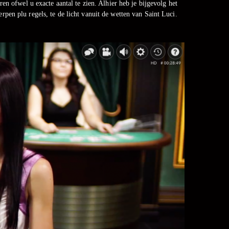
en ofwel u exacte aantal te zien. Alhier heb je bijgevolg het
en plu regels, te de licht vanuit de wetten van Saint Luci.