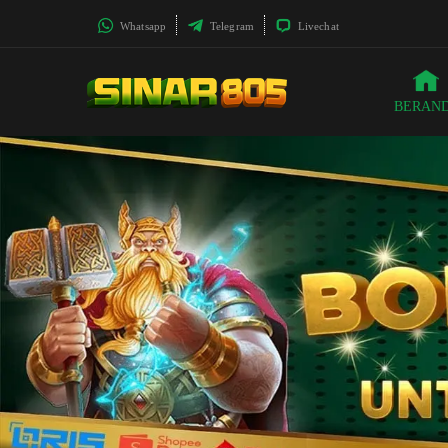
Whatsapp
Telegram
Livechat
BERAN