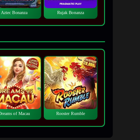
Aztec Bonanza
Rujak Bonanza
Dreams of Macau
Rooster Rumble