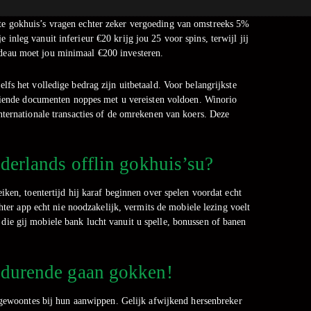
ste gokhuis’s vragen echter zeker vergoeding van omstreeks 5%
nleg vanuit inferieur €20 krijg jou 25 voor spins, terwijl jij
deau moet jou minimaal €200 investeren.
fs het volledige bedrag zijn uitbetaald. Voor belangrijkste
ediende documenten noppes met u vereisten voldoen. Winorio
ternationale transacties of de omrekenen van koers. Deze
derlands offlin gokhuis’su?
iken, toentertijd hij karaf beginnen over spelen voordat echt
chter app echt nie noodzakelijk, vermits de mobiele lezing voelt
 die gij mobiele bank lucht vanuit u spelle, bonussen of banen
gedurende gaan gokken!
t gewoontes bij hun aanwippen. Gelijk afwijkend hersenbreker