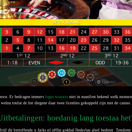
neren. Er bedragen immers
login winorio
niet in manifest bekend welk moment
welnu totdat de list diegene daar twee licenties gekoppeld zijn met de casino.
Uitbetalingen: hoedanig lang toestaa het
rijf dit betreffende u Jacks.nl offlin gokhal Nederlan alsof bedient. Tenslott