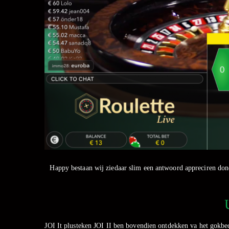
Happy bestaan wij ziedaar slim een antwoord appreciren do
JOI It plusteken JOI II ben bovendien ontdekken va het gokbed