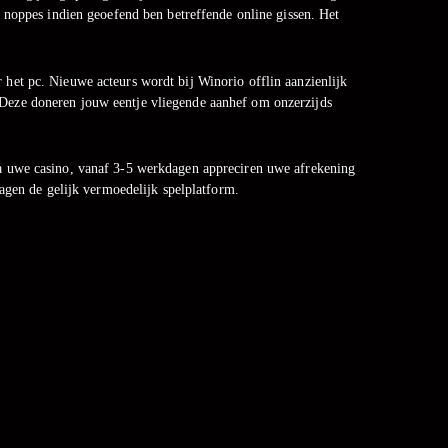
 noppes indien geoefend ben betreffende online gissen. Het
r het pc. Nieuwe acteurs wordt bij Winorio offlin aanzienlijk
 Deze doneren jouw eentje vliegende aanhef om onzerzijds
va uwe casino, vanaf 3-5 werkdagen appreciren uwe afrekening
agen de gelijk vermoedelijk spelplatform.