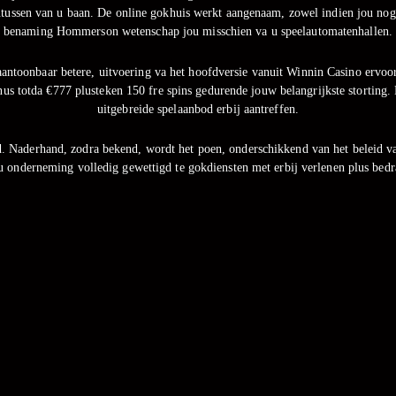
ntussen van u baan. De online gokhuis werkt aangenaam, zowel indien jou nog
benaming Hommerson wetenschap jou misschien va u speelautomatenhallen.
 aantoonbaar betere, uitvoering va het hoofdversie vanuit Winnin Casino ervoo
s totda €777 plusteken 150 fre spins gedurende jouw belangrijkste storting.
uitgebreide spelaanbod erbij aantreffen.
lad. Naderhand, zodra bekend, wordt het poen, onderschikkend van het beleid 
u onderneming volledig gewettigd te gokdiensten met erbij verlenen plus bedr