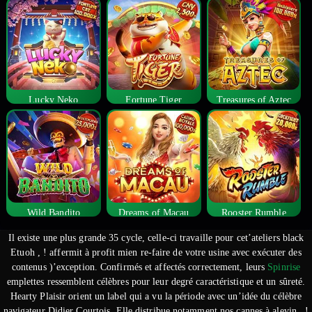
Lucky Neko
Fortune Tiger
Treasures of Aztec
Wild Bandito
Dreams of Macau
Rooster Rumble
Il existe une plus grande 35 cycle, celle-ci travaille pour cet’ateliers black
Etuoh , ! affermit à profit mien re-faire de votre usine avec exécuter des
contenus )’exception. Confirmés et affectés correctement, leurs
Spinrise
emplettes ressemblent célèbres pour leur degré caractéristique et un sûreté.
Hearty Plaisir orient un label qui a vu la période avec un’idée du célèbre
navigateur Didier Courtois.
Elle distribue notamment nos cannes à alevin , !