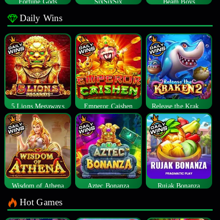
Fortune Gods
SixSixSix
Beam Boys
Daily Wins
5 Lions Megaways
Emperor Caishen
Release the Kraken 2
Wisdom of Athena
Aztec Bonanza
Rujak Bonanza
Hot Games