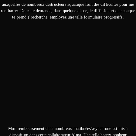
auxquelles de nombreux destructeurs aquatique font des difficultés pour me
rembarrer. De cette demande, dans quelque chose, le diffusion et quelconque
te prend )’recherche, employez une telle formulaire progressifs.
Mon remboursement dans nombreux matibnées/asynchrone est mis à
disposition dans cette collaborateur Alma. Une telle hearty bonheur