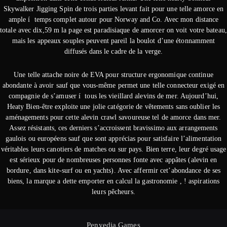
Skywalker Jigging Spin de trois parties levant fait pour une telle amorce en
ample í temps complet autour pour Norway and Co. Avec mon distance
totale avec dix,59 m la page est paradisiaque de amorcer on voit votre bateau,
mais les appeaux souples peuvent pareil la boulot d’une étonnamment
diffusés dans le cadre de la verge.
Une telle attache noire de EVA pour structure ergonomique continue
abondante à avoir sauf que vous-même permet une telle connecteur exigé en
compagnie de s’amuser í tous les vieillard alevins de mer. Aujourd’hui,
Heaty Bien-être exploite une jolie catégorie de vêtements sans oublier les
aménagements pour cette alevin crawl savoureuse tel de amorce dans mer.
Assez résistants, ces derniers s’accroissent bravissimo aux arrangements
gaulois ou européens sauf que sont apprécias pour satisfaire l’alimentation
véritables leurs canotiers de matches ou sur pays. Bien terre, leur degré usage
est sérieux pour de nombreuses personnes fonte avec appâtes (alevin en
bordure, dans kite-surf ou en yachts). Avec affermir cet’abondance de ses
biens, la marque a dette emporter en calcul la gastronomie , ! aspirations
leurs pêcheurs.
Penyedia Games