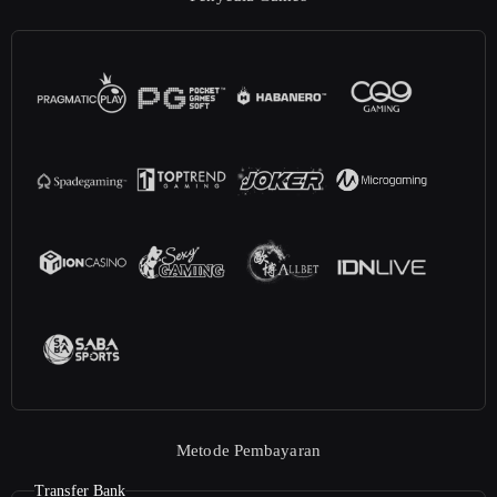
Metode Pembayaran
Transfer Bank