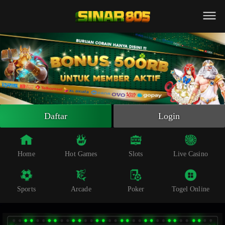
Beranda
Slot Online
Live Casino
Sportsbook
Arcade
Togel Online
Daftar
Login
Poker
Whatsapp
Home
Hot Games
Slots
Live Casino
Telegram
Sports
Arcade
Poker
Togel Online
Livechat