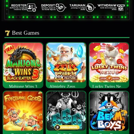
Best Games
Mahjong Wins 3
Almighty Zeus Wilds™
Lucky Twins Nexus