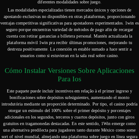
diferentes modalidades sobre juego.
Las modalidades especializadas tienen mercados únicos y opciones de
apostando exclusivas no disponibles en otras plataformas, proporcionando
ventajas competitivas significativas para apostadores experimentados. 1win es
seguro porque encuentras variedad de métodos de pago afin de recargar
cuenta con retirar ganancias a billetera personal. Mantén actualizada la
plataforma móvil 1win pra recibir últimas promociones, mejorando tu
destreza positivamente. La conexión es estable sumado a hace sentir a
usuarios como si estuvieran en la sala real sobre casino.
Cómo Instalar Versiones Sobre Aplicaciones
Para Ios
Este paquete puede incluir incentivos em relação à el primer ingreso y
bonificaciones sobre depósitos subsiguientes, aumentando el monto
introdutória mediante un proporción determinado. Por tipo, el casino podría
otorgar un estimulo del 100% sobre el primer depósito y porcentajes
adicionales en los segundos, terceros y cuartos depósitos, junto con giros
gratuitos en tragamonedas destacadas. En este sentido, 1Win emerge como
una alternativa predilecta para jugadores tanto durante México como some
sort of nivel mundial, almejando una plataforma sobre juego en línea segura