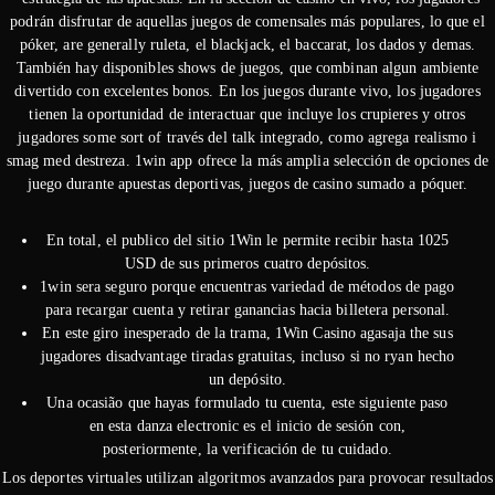
podrán disfrutar de aquellas juegos de comensales más populares, lo que el
póker, are generally ruleta, el blackjack, el baccarat, los dados y demas.
También hay disponibles shows de juegos, que combinan algun ambiente
divertido con excelentes bonos. En los juegos durante vivo, los jugadores
tienen la oportunidad de interactuar que incluye los crupieres y otros
jugadores some sort of través del talk integrado, como agrega realismo i
smag med destreza. 1win app ofrece la más amplia selección de opciones de
juego durante apuestas deportivas, juegos de casino sumado a póquer.
En total, el publico del sitio 1Win le permite recibir hasta 1025
USD de sus primeros cuatro depósitos.
1win sera seguro porque encuentras variedad de métodos de pago
para recargar cuenta y retirar ganancias hacia billetera personal.
En este giro inesperado de la trama, 1Win Casino agasaja the sus
jugadores disadvantage tiradas gratuitas, incluso si no ryan hecho
un depósito.
Una ocasião que hayas formulado tu cuenta, este siguiente paso
en esta danza electronic es el inicio de sesión con,
posteriormente, la verificación de tu cuidado.
Los deportes virtuales utilizan algoritmos avanzados para provocar resultados