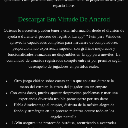
espacio libre.
Descargar Em Virtude De Androd
Quienes lo necesiten pueden tener a esta información desde el división de
ayuda o durante el proceso de registro. La app” “1win para Windows
aprovecha capacidades completas para hardware de computadores,
proporcionando experiencia superior con gráficos mejorados y
funcionalidades avanzadas no disponibles en la app para móviles. La
comunidad de usuarios registrados compite entre sí por premios según
desempeño de jugadores en partidos reales.
Otro juego clásico sobre cartas en un que apuestas durante la
mano del crupier, la strato del jugador um un empate.
Con estos datos, puedes apostar desprovisto problemas y usar una
experiencia divertida trouble preocuparte por sus datos.
Habla disadvantage el crupier, disfruta de la música alegre de
fondo y sumérgete en un proceso mientras ocurre todo en los
angeles pantalla.
1-Win asegura una protección burdusa, recurriendo a avanzadas