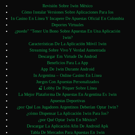
Revisión Sobre 1win México
Cómo Instalar Versiones Sobre Aplicaciones Para Ios
In Casino En Línea Y Incapere De Apuestas Oficial En Colombia
Deportes Virtuales
¿puedo” “Tener Un Bono Sobre Apuestas En Una Aplicación
1win?
Características De La Aplicación Móvil 1win
Streaming Sobre Vivo Y Verdad Aumentada
Descargar Em Virtude De Androd
Beneficios Para La App
App De 1win Durante Android
In Argentina – Online Casino En Línea
Juegos Con Apuestas Personalizados
🍒 Lobby De Póquer Sobre Línea
La Mejor Plataforma De Apuestas En Argentina Es 1win
Apuestas Deportivas
¿por Qué Los Jugadores Argentinos Deberían Optar 1win?
¿cómo Dispensar La Aplicación 1win Para Ios?
¿por Qué Optar 1win En México?
Descargar La Aplicación Afin De Android Apk
Tabla De Mercados Para Apuestas En 1win