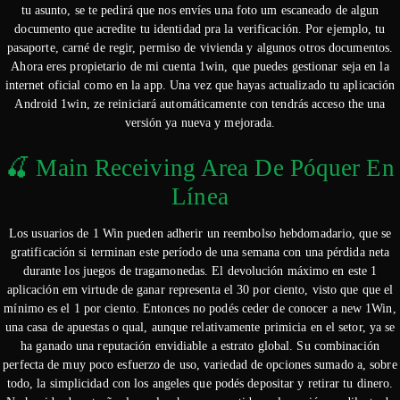
tu asunto, se te pedirá que nos envíes una foto um escaneado de algun
documento que acredite tu identidad pra la verificación. Por ejemplo, tu
pasaporte, carné de regir, permiso de vivienda y algunos otros documentos.
Ahora eres propietario de mi cuenta 1win, que puedes gestionar seja en la
internet oficial como en la app. Una vez que hayas actualizado tu aplicación
Android 1win, ze reiniciará automáticamente con tendrás acceso the una
versión ya nueva y mejorada.
🍒 Main Receiving Area De Póquer En
Línea
Los usuarios de 1 Win pueden adherir un reembolso hebdomadario, que se
gratificación si terminan este período de una semana con una pérdida neta
durante los juegos de tragamonedas. El devolución máximo en este 1
aplicación em virtude de ganar representa el 30 por ciento, visto que que el
mínimo es el 1 por ciento. Entonces no podés ceder de conocer a new 1Win,
una casa de apuestas o qual, aunque relativamente primicia en el setor, ya se
ha ganado una reputación envidiable a estrato global. Su combinación
perfecta de muy poco esfuerzo de uso, variedad de opciones sumado a, sobre
todo, la simplicidad con los angeles que podés depositar y retirar tu dinero.