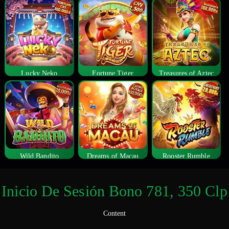
Lucky Neko
Fortune Tiger
Treasures of Aztec
Wild Bandito
Dreams of Macau
Rooster Rumble
Inicio De Sesión Bono 781, 350 Clp
Content