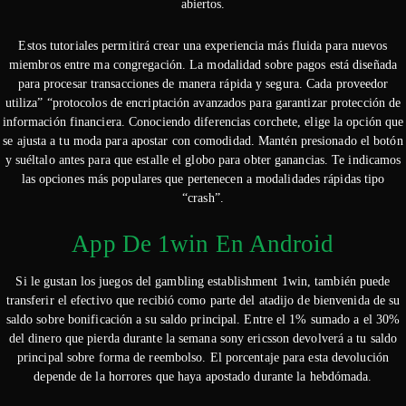
abiertos.
Estos tutoriales permitirá crear una experiencia más fluida para nuevos
miembros entre ma congregación. La modalidad sobre pagos está diseñada
para procesar transacciones de manera rápida y segura. Cada proveedor
utiliza” “protocolos de encriptación avanzados para garantizar protección de
información financiera. Conociendo diferencias corchete, elige la opción que
se ajusta a tu moda para apostar con comodidad. Mantén presionado el botón
y suéltalo antes para que estalle el globo para obter ganancias. Te indicamos
las opciones más populares que pertenecen a modalidades rápidas tipo
“crash”.
App De 1win En Android
Si le gustan los juegos del gambling establishment 1win, también puede
transferir el efectivo que recibió como parte del atadijo de bienvenida de su
saldo sobre bonificación a su saldo principal. Entre el 1% sumado a el 30%
del dinero que pierda durante la semana sony ericsson devolverá a tu saldo
principal sobre forma de reembolso. El porcentaje para esta devolución
depende de la horrores que haya apostado durante la hebdómada.