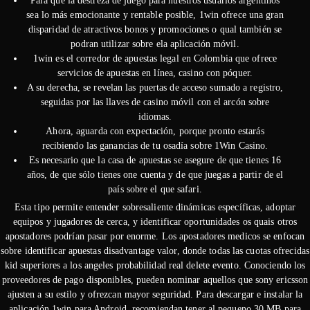
Para que la destreza de juego para nuestros usuarios argentinos
sea lo más emocionante y rentable posible, 1win ofrece una gran
disparidad de atractivos bonos y promociones o qual también se
podran utilizar sobre ela aplicación móvil.
1win es el corredor de apuestas legal en Colombia que ofrece
servicios de apuestas en línea, casino con póquer.
A su derecha, se revelan las puertas de acceso sumado a registro,
seguidas por las llaves de casino móvil con el arcón sobre
idiomas.
Ahora, aguarda con expectación, porque pronto estarás
recibiendo las ganancias de tu osadía sobre 1Win Casino.
Es necesario que la casa de apuestas se asegure de que tienes 16
años, de que sólo tienes one cuenta y de que juegas a partir de el
país sobre el que safari.
Esta tipo permite entender sobresaliente dinámicas específicas, adoptar
equipos y jugadores de cerca, y identificar oportunidades os quais otros
apostadores podrían pasar por enorme. Los apostadores medicos se enfocan
sobre identificar apuestas disadvantage valor, donde todas las cuotas ofrecidas
kid superiores a los angeles probabilidad real delete evento. Conociendo los
proveedores de pago disponibles, pueden nominar aquellos que sony ericsson
ajusten a su estilo y ofrezcan mayor seguridad. Para descargar e instalar la
aplicación 1win para Android, recomiendan tener al pequeno 30 MB para