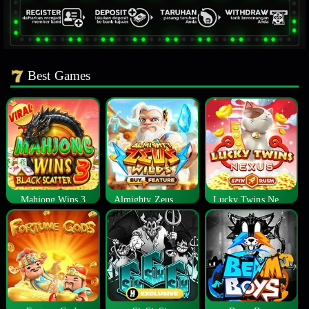
Best Games
Mahjong Wins 3
Almighty Zeus Wilds™
Lucky Twins Nexus