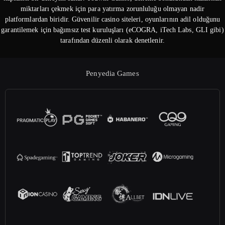
miktarları çekmek için para yatırma zorunluluğu olmayan nadir
platformlardan biridir. Güvenilir casino siteleri, oyunlarının adil olduğunu
garantilemek için bağımsız test kuruluşları (eCOGRA, iTech Labs, GLI gibi)
tarafından düzenli olarak denetlenir.
Penyedia Games