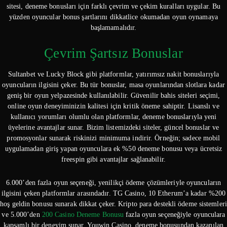
sitesi, deneme bonusları için farklı çevrim ve çekim kuralları uygular. Bu
yüzden oyuncular bonus şartlarını dikkatlice okumadan oyun oynamaya
başlamamalıdır.
Çevrim Şartsız Bonuslar
Sultanbet ve Lucky Block gibi platformlar, yatırımsız nakit bonuslarıyla
oyuncuların ilgisini çeker. Bu tür bonuslar, masa oyunlarından slotlara kadar
geniş bir oyun yelpazesinde kullanılabilir. Güvenilir bahis siteleri seçimi,
online oyun deneyiminizin kalitesi için kritik öneme sahiptir. Lisanslı ve
kullanıcı yorumları olumlu olan platformlar, deneme bonuslarıyla yeni
üyelerine avantajlar sunar. Bizim listemizdeki siteler, güncel bonuslar ve
promosyonlar sunarak riskinizi minimuma indirir. Örneğin; sadece mobil
uygulamadan giriş yapan oyunculara ek %50 deneme bonusu veya ücretsiz
freespin gibi avantajlar sağlanabilir.
6.000’den fazla oyun seçeneği, yenilikçi ödeme çözümleriyle oyuncuların
ilgisini çeken platformlar arasındadır. TG Casino, 10 Etherum’a kadar %200
hoş geldin bonusu sunarak dikkat çeker. Kripto para destekli ödeme sistemleri
ve 5.000’den
200 Casino Deneme Bonusu
fazla oyun seçeneğiyle oyunculara
kapsamlı bir deneyim sunar. Youwin Casino, deneme bonusundan kazanılan