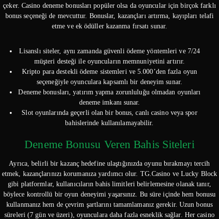
çeker. Casino deneme bonusları popüler olsa da oyuncular için birçok farklı
bonus seçeneği de mevcuttur. Bonuslar, kazançları artırma, kayıpları telafi
etme ve ek ödüller kazanma fırsatı sunar.
Lisanslı siteler, aynı zamanda güvenli ödeme yöntemleri ve 7/24
müşteri desteği ile oyuncuların memnuniyetini artırır.
Kripto para destekli ödeme sistemleri ve 5.000’den fazla oyun
seçeneğiyle oyunculara kapsamlı bir deneyim sunar.
Deneme bonusları, yatırım yapma zorunluluğu olmadan oyunları
deneme imkanı sunar.
Slot oyunlarında geçerli olan bir bonus, canlı casino veya spor
bahislerinde kullanılamayabilir.
Deneme Bonusu Veren Bahis Siteleri
Ayrıca, belirli bir kazanç hedefine ulaştığınızda oyunu bırakmayı tercih
etmek, kazançlarınızı korumanıza yardımcı olur. TG.Casino ve Lucky Block
gibi platformlar, kullanıcıların bahis limitleri belirlemesine olanak tanır,
böylece kontrollü bir oyun deneyimi yaşarsınız. Bu süre içinde hem bonusu
kullanmanız hem de çevrim şartlarını tamamlamanız gerekir. Uzun bonus
süreleri (7 gün ve üzeri), oyunculara daha fazla esneklik sağlar. Her casino