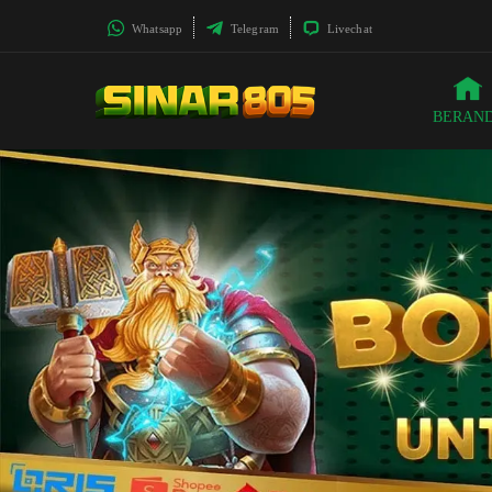
Whatsapp
Telegram
Livechat
BERAN