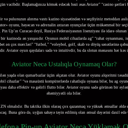
çün vacibdir. Başlamağınıza kömək edəcək bəzi əsas Aviator” “casino şərtləri 
ir və pulunuzun alınma vaxtı kazino siyasətindən və seçdiyiniz metoddan asılı 
ator» oyunu, həyəcan və adrenalin axtaran oyunçular üçün mükəmməl bir seçi
 Pin Up’ın Curacao deyil, Rusiya Federasiyasının lisenziyası ilə idarə olunan b
ı bir kazinoda ən yaxşısıdır. Oyunun mobil cihazlarda ag” “rahat oynanması, i
et ən çox mərcləri” “futbol,” “​​voleybol, golf, skab və döyüş sənətlərinə qəb
dir. Aviator oyun qaydaları sadə və intuitivdir, bu da slotun mənasını hər kəs 
Aviator Necə Ustalıqla Oynamaq Olar?
tənilən yaşda olan qumarbazlar üçün əlçatan olur. Aviator oyunu alqoritmi təsa
 mobil cihazlar” “və masaüstü kompüterlərdə rahatlıqla oynana bilər, bu ag oy
ssiyası daha effektiv və gəlirli flutto bilər. Aviator oyunu sadə görünən bir əy
əhəmiyyətli ola bilər.
N olmalıdır. Bu taktika ilkin olaraq çox qazanmaq və yüksək əmsallar əldə e
caq. Buna görə də, uyğun sahəyə təyin edilmiş olan əmsal dəyərini daxil edə v
lefona Pin-up Aviator Necə Yükləmək O