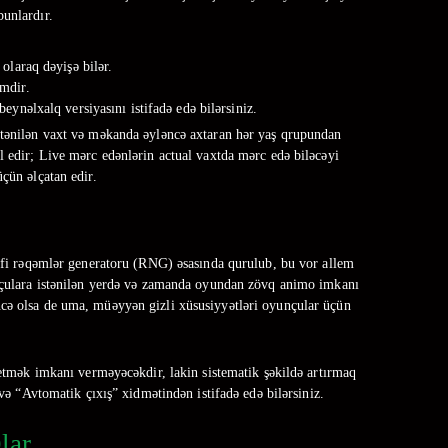
bunlardır.
olaraq dəyişə bilər.
mdir.
eynəlxalq versiyasını istifadə edə bilərsiniz.
stənilən vaxt və məkanda əyləncə axtaran hər yaş qrupundan
ul edir; Live mərc edənlərin actual vaxtda mərc edə biləcəyi
üçün əlçatan edir.
düfi rəqəmlər generatoru (RNG) əsasında qurulub, bu vor allem
unçulara istənilən yerdə və zamanda oyundan zövq animo imkanı
ləncə olsa de uma, müəyyən gizli xüsusiyyətləri oyunçular üçün
tmək imkanı verməyəcəkdir, lakin sistematik şəkildə artırmaq
ə “Avtomatik çıxış” xidmətindən istifadə edə bilərsiniz.
lar