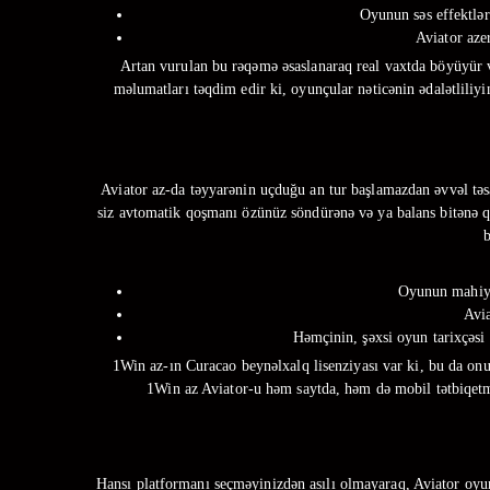
Oyunun səs effektlər
Aviator aze
Artan vurulan bu rəqəmə əsaslanaraq real vaxtda böyüyür v
məlumatları təqdim edir ki, oyunçular nəticənin ədalətliliyi
Aviator az-da təyyarənin uçduğu an tur başlamazdan əvvəl tə
siz avtomatik qoşmanı özünüz söndürənə və ya balans bitənə 
Oyunun mahiyy
Avia
Həmçinin, şəxsi oyun tarixçəsi 
1Win az-ın Curacao beynəlxalq lisenziyası var ki, bu da onu
1Win az Aviator-u həm saytda, həm də mobil tətbiqetmə
Hansı platformanı seçməyinizdən asılı olmayaraq, Aviator oyun