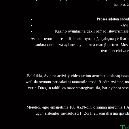
hər kəs ü
Proses adətən sadəd
«Avi
Kazino oyunlarına daxil olmaq istəyirsinizsə,
Aviator oyununu real alfilerazo oynamağa çalışmaq etibarl
insanlara qumar və əyləncə oyunlarına marağı artırır. Mostb
oyunları ehtiva e
Beləliklə, Aviator activity video action avtomatik olaraq is
weil da oyunun nəticələrini tamamilə təsadüfi edir. Aviator,
verir. Düzgün təhlil və mərc strategiyası ilə, hər əyləncə se
Məsələn, əgər əmanətiniz 100 AZN-dir, o zaman mərciniz 1 AZ
üçün sistemlər məhsulda x1. 2-x1. 21 əmsallarına qayıda
Te