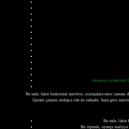
Aviatoru Ios/android
Bu sadə, lakin funksional interfeys, oyunçulara mərc zamanı 
Qazanc çarpanı artdıqca risk də yüksəlir, buna görə mərci
Bu sadə, lakin 
Bu rejimdə, oyunçu maliyyə r