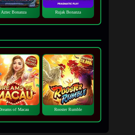
Aztec Bonanza
Rujak Bonanza
Dreams of Macau
Rooster Rumble