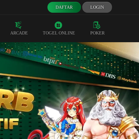
DAFTAR
LOGIN
ARCADE
TOGEL ONLINE
POKER