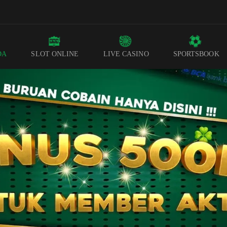
DA
SLOT ONLINE
LIVE CASINO
SPORTSBOOK