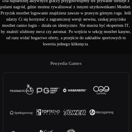
Dla najbardziej aktywnych graczy przygotowujemy też prywatne turnieje z
pulami nagród, gdzie możesz rywalizować z innymi użytkownikami Mostbet.
Przycisk mostbet logowanie znajdziesz zawsze w prawym górnym rogu. Jeśli
zdarzy Ci się korzystać z zagranicznej wersji serwisu, szukaj przycisku
mostbet casino login – działa on identycznie. Nie musisz być ekspertem IT,
by znaleźć ulubiony mecz czy automat. Po wejściu w sekcję mostbet kasyno,
od razu widać bogactwo oferty, a przejście do zakładów sportowych to
kwestia jednego kliknięcia.
Penyedia Games