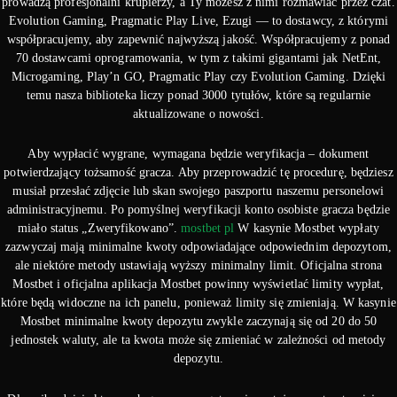
prowadzą profesjonalni krupierzy, a Ty możesz z nimi rozmawiać przez czat.
Evolution Gaming, Pragmatic Play Live, Ezugi — to dostawcy, z którymi
współpracujemy, aby zapewnić najwyższą jakość. Współpracujemy z ponad
70 dostawcami oprogramowania, w tym z takimi gigantami jak NetEnt,
Microgaming, Play’n GO, Pragmatic Play czy Evolution Gaming. Dzięki
temu nasza biblioteka liczy ponad 3000 tytułów, które są regularnie
aktualizowane o nowości.
Aby wypłacić wygrane, wymagana będzie weryfikacja – dokument
potwierdzający tożsamość gracza. Aby przeprowadzić tę procedurę, będziesz
musiał przesłać zdjęcie lub skan swojego paszportu naszemu personelowi
administracyjnemu. Po pomyślnej weryfikacji konto osobiste gracza będzie
miało status „Zweryfikowano”.
mostbet pl
W kasynie Mostbet wypłaty
zazwyczaj mają minimalne kwoty odpowiadające odpowiednim depozytom,
ale niektóre metody ustawiają wyższy minimalny limit. Oficjalna strona
Mostbet i oficjalna aplikacja Mostbet powinny wyświetlać limity wypłat,
które będą widoczne na ich panelu, ponieważ limity się zmieniają. W kasynie
Mostbet minimalne kwoty depozytu zwykle zaczynają się od 20 do 50
jednostek waluty, ale ta kwota może się zmieniać w zależności od metody
depozytu.