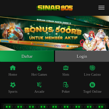
Beranda
Slot Online
Live Casino
Sportsbook
Arcade
Togel Online
Daftar
Login
Poker
Whatsapp
Home
Hot Games
Slots
Live Casino
Telegram
Sports
Arcade
Poker
Togel Online
Livechat