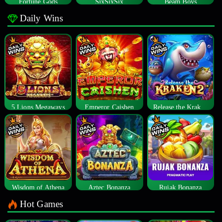
Fortune Gods
SixSixSix
Beam Boys
Daily Wins
5 Lions Megaways
Emperor Caishen
Release the Kraken 2
Wisdom of Athena
Aztec Bonanza
Rujak Bonanza
Hot Games