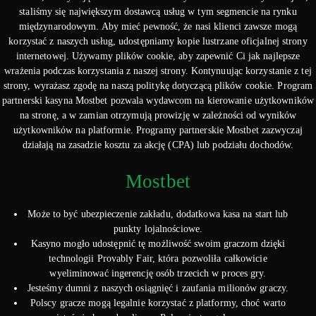
staliśmy się największym dostawcą usług w tym segmencie na rynku
międzynarodowym. Aby mieć pewność, że nasi klienci zawsze mogą
korzystać z naszych usług, udostępniamy kopie lustrzane oficjalnej strony
internetowej. Używamy plików cookie, aby zapewnić Ci jak najlepsze
wrażenia podczas korzystania z naszej strony. Kontynuując korzystanie z tej
strony, wyrażasz zgodę na naszą politykę dotyczącą plików cookie. Program
partnerski kasyna Mostbet pozwala wydawcom na kierowanie użytkowników
na stronę, a w zamian otrzymują prowizję w zależności od wyników
użytkowników na platformie. Programy partnerskie Mostbet zazwyczaj
działają na zasadzie kosztu za akcję (CPA) lub podziału dochodów.
Mostbet
Może to być ubezpieczenie zakładu, dodatkowa kasa na start lub
punkty lojalnościowe.
Kasyno mogło udostępnić tę możliwość swoim graczom dzięki
technologii Provably Fair, która pozwoliła całkowicie
wyeliminować ingerencję osób trzecich w proces gry.
Jesteśmy dumni z naszych osiągnięć i zaufania milionów graczy.
Polscy gracze mogą legalnie korzystać z platformy, choć warto