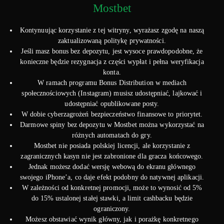
Mostbet
Kontynuując korzystanie z tej witryny, wyrażasz zgodę na naszą
zaktualizowaną politykę prywatności.
Jeśli masz bonus bez depozytu, jest wysoce prawdopodobne, że
konieczne będzie rezygnacja z części wypłat i pełna weryfikacja
konta.
W ramach programu Bonus Distribution w mediach
społecznościowych (Instagram) musisz udostępniać, lajkować i
udostępniać opublikowane posty.
W dobie cyberzagrożeń bezpieczeństwo finansowe to priorytet.
Darmowe spiny bez depozytu w Mostbet można wykorzystać na
różnych automatach do gry.
Mostbet nie posiada polskiej licencji, ale korzystanie z
zagranicznych kasyn nie jest zabronione dla gracza końcowego.
Jednak możesz dodać wersję webową do ekranu głównego
swojego iPhone’a, co daje efekt podobny do natywnej aplikacji.
W zależności od konkretnej promocji, może to wynosić od 5%
do 15% ustalonej stałej stawki, a limit cashbacku będzie
ograniczony.
Możesz obstawiać wynik główny, jak i porażkę konkretnego