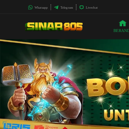
Whatsapp
Telegram
Livechat
BERAN