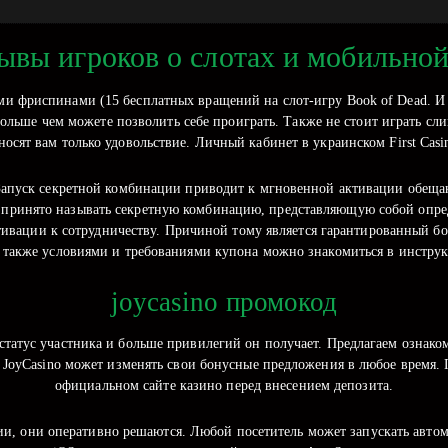
зывы игроков о слотах и мобильно
 фриспинами (15 бесплатных вращений на слот-игру Book of Dead. И к
ольше чем можете позволить себе проиграть. Также не стоит играть сли
носят вам только удовольствие. Личный кабинет в украинском First Cas
Запуск секретной комбинации приводит к мгновенной активации обеща
ом принято называть секретную комбинацию, представляющую собой опр
ивации к сотрудничеству. Причиной тому является гарантированный бон
а также условиями и требованиями купона можно знакомиться в инструк
joycasino промокод
татус участника и больше привилегий он получает. Предлагаем ознако
о JoyCasino может изменять свои бонусные предложения в любое время.
официальном сайте казино перед внесением депозита.
и, они оперативно решаются. Любой посетитель может запускать автом