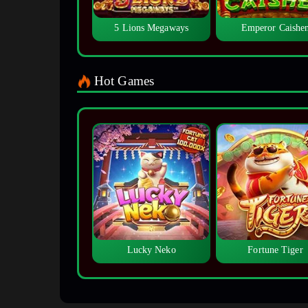
5 Lions Megaways
Emperor Caishe
Hot Games
Lucky Neko
Fortune Tiger