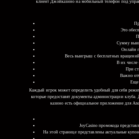
клиент Джойказино на мобильный телефон под управл
Пр
Это обесп
П
Сумму выиг
Онлайн п
Весь выигрыш с бесплатных вращений з
В их числе
При ст
Важно отм
Еще 
Каждый игрок может определить удобный для себя режим
которые предоставят документы администрации клуба. Д
казино есть официальное приложение для And
JoyCasino промокода представ
На этой странице представлены актуальные купон