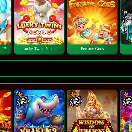
lds™
Lucky Twins Nexus
Fortune Gods