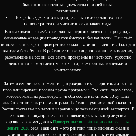
бывают просроченные документы или фейковые
разрешения.
Покер, блэкджек и баккара идеальный выбор для тех, кто
ценит стратегию и умение просчитывать ходы.
В предложенных клубах все данные игроков надежно защищены, а
финансовые операции проводятся быстро и без комиссии. Наш сайт
поможет вам выбрать проверенное онлайн казино на деньги с быстрым
выводом без обмана. В рейтинге только лицензированные заведения,
работающие в России. Все сайты проверены на честность, удобство
депозита и вывода денег через карты, электронные кошельки и
криптовалюту.
Затем изучили ассортимент игр, проверили их на оригинальность и
проанализировали правила промо программы. Это часть параметров,
которые команда рассмотрела, чтобы составить список 10 лучших
онлайн казино с азартными играми. Рейтинг лучших онлайн казино в
России составлен по версии игроков и дополнен оценкой экспертов. В
него вошли популярные сайты и новые проекты, которые успели
хорошо зарекомендовать
Проверенные онлайн казино на реальные
деньги 2026
себя. Наш сайт – это рейтинг лицензионных онлайн
казино, предлагающих честные условия для игр и моментальные