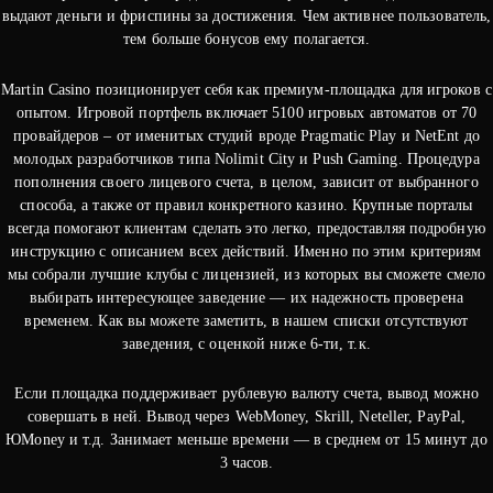
выдают деньги и фриспины за достижения. Чем активнее пользователь,
тем больше бонусов ему полагается.
Martin Casino позиционирует себя как премиум-площадка для игроков с
опытом. Игровой портфель включает 5100 игровых автоматов от 70
провайдеров – от именитых студий вроде Pragmatic Play и NetEnt до
молодых разработчиков типа Nolimit City и Push Gaming. Процедура
пополнения своего лицевого счета, в целом, зависит от выбранного
способа, а также от правил конкретного казино. Крупные порталы
всегда помогают клиентам сделать это легко, предоставляя подробную
инструкцию с описанием всех действий. Именно по этим критериям
мы собрали лучшие клубы с лицензией, из которых вы сможете смело
выбирать интересующее заведение — их надежность проверена
временем. Как вы можете заметить, в нашем списки отсутствуют
заведения, с оценкой ниже 6-ти, т.к.
Если площадка поддерживает рублевую валюту счета, вывод можно
совершать в ней. Вывод через WebMoney, Skrill, Neteller, PayPal,
ЮMoney и т.д. Занимает меньше времени — в среднем от 15 минут до
3 часов.