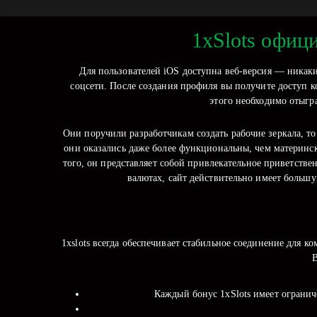
1xSlots офиц
Для пользователей iOS доступна веб-версия — никаких
соцсети. После создания профиля вы получите доступ к
этого необходимо отыгр
Они поручили разработчикам создать рабочие зеркала, то
они оказались даже более функциональны, чем материнс
того, он представляет собой привлекательное приветствен
валютах, сайт действительно имеет большу
1xslots всегда обеспечивает стабильное соединение для 
В
Каждый бонус 1xSlots имеет ограниче