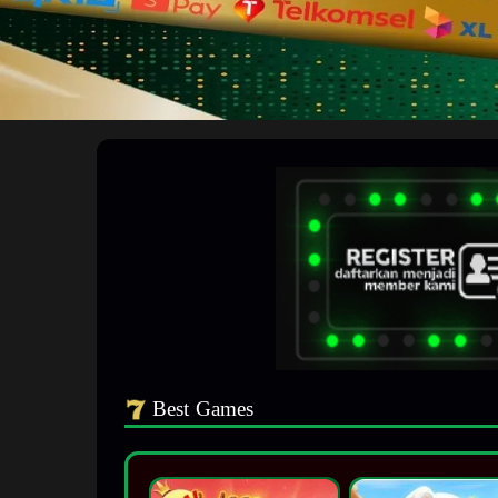
Best Games