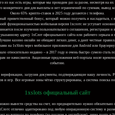
го из нас есть игры, которые мы проходим раз за разом, несмотря на их
то конкретного дня для выплаты и нет ограничений по суммам, вывод к
Около 65% крипто-ставок в 2025 году делаются с телефона.
венный приветственный бонус, который можно получить и насладиться, с 
воей функциональностью мобильная версия 1xслотс не уступает основно
чинается после изучения пользовательского соглашения, регистрации и 
о указанному адресу 1хСлот официального сайта или рабочего зеркала и
Лучшие казино онлайн не обещают легких денег, а дают честные правила
рами на 1xSlots через мобильное приложение для Android или браузерну
чало относительно недавно – в 2017 году и очень быстро сумело стать 
ерам не начисляется. Акционные предложения веб-портала носят времен
событию.
ерификации, загрузив документы, подтверждающие вашу личность. Рег
ов и игр. Все игровые зоны чётко структурированы, а система поиска 
1xslots официальный сайт
 можно вывести средства на счет, но предварительно нужно обязательно 
хСлотс отлично адаптировано под любую операционную систему и разме
ет на вопросы по телефону (на русском и английском), через почту и li