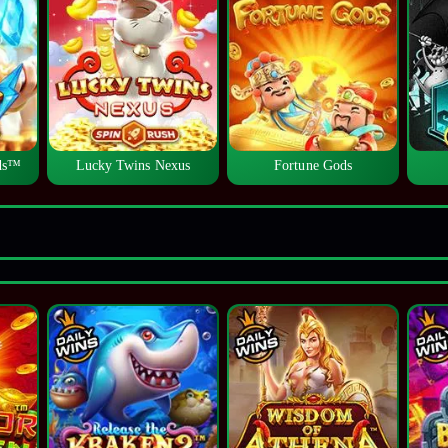
lds™
Lucky Twins Nexus
Fortune Gods