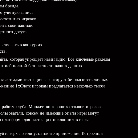
лы бренда.
ю учетную запись.
постоянных игроков.
ить свои данные.
ртного досуга.
аствовать в конкурсах.
ств.
сайта, которая упрощает навигацию. Все ключевые разделы
рантией полной безопасности ваших данных.
о1хслотсадминистрация гарантирует безопасность личных
казино 1хСлотс игрокам предлагается несколько тысяч
ь работу клуба. Множество хороших отзывов игроков
пользователи, совсем не имеющие опыта игры могут
ная платформа для настоящих поклонников игры.
зуйте зеркало или установите приложение. Встроенная