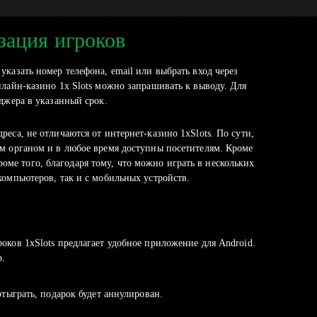
зация игроков
указать номер телефона, email или выбрать вход через
нлайн-казино 1x Slots можно запрашивать к выводу. Для
джера в указанный срок.
еса, не отличаются от интернет-казино 1xSlots. По сути,
м органом и в любое время доступны посетителям. Кроме
роме того, благодаря тому, что можно играть в нескольких
компьютеров, так и с мобильных устройств.
оков 1xSlots предлагает удобное приложение для Android.
р.
отыграть, подарок будет аннулирован.