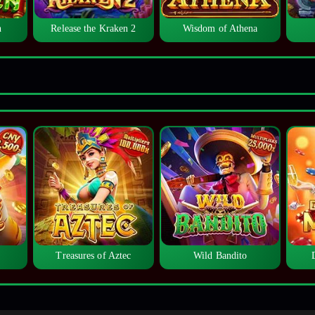
n
Release the Kraken 2
Wisdom of Athena
Treasures of Aztec
Wild Bandito