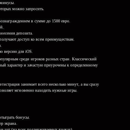
 минусы.
оторых можно запросить.
вознаграждением в сумме до 1500 евро.
й.
внесения депозита.
 получают доступ ко всем преимуществам.
.
ю версию для iOS.
популярным среди игроков разных стран. Классический
ный характер и зачастую приурочены к определенному
истрация занимает всего несколько минут, а вы сразу
позволяет мгновенно находить нужные игры.
отыграть бонусы.
р экрана.
ve чат (на всех поддерживаемых языках).