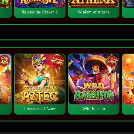
n
Release the Kraken 2
Wisdom of Athena
Treasures of Aztec
Wild Bandito