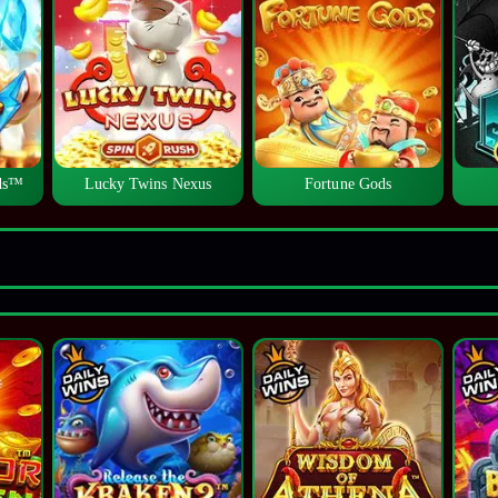
lds™
Lucky Twins Nexus
Fortune Gods