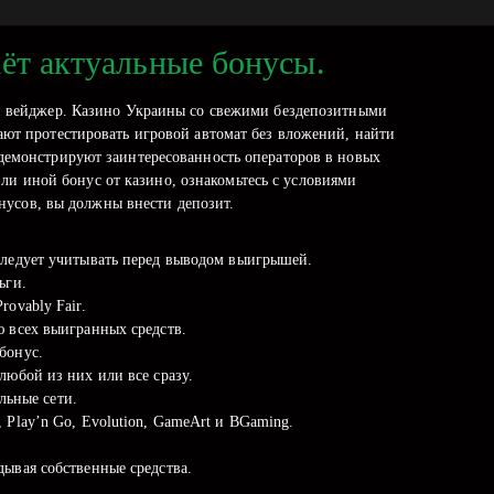
аёт актуальные бонусы.
ый вейджер. Казино Украины со свежими бездепозитными
ают протестировать игровой автомат без вложений, найти
демонстрируют заинтересованность операторов в новых
или иной бонус от казино, ознакомьтесь с условиями
усов, вы должны внести депозит.
следует учитывать перед выводом выигрышей.
ьги.
rovably Fair.
ю всех выигранных средств.
бонус.
любой из них или все сразу.
льные сети.
 Play’n Go, Evolution, GameArt и BGaming.
дывая собственные средства.