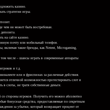
едложить казино.
ать стратегии игры.
епозит.
де чем он может быть востребован.
 депозита.
ь на сайте казино.
ронную почту или мобильный телефон.
 включая такие бренды, как Netent, Microgaming,
 том числе – шансы играть в современные аппараты
гроков и т.д.
квиваленте или в фриспинах за различные действия.
яется отличной возможностью протестировать слот и
 в слоты, не тратя собственные деньги.
й со стороны игроков. Получить его можно абсолютно
Любые бонусные средства, предоставляемые по секретным
раждения за убытки, который возвращает процент от