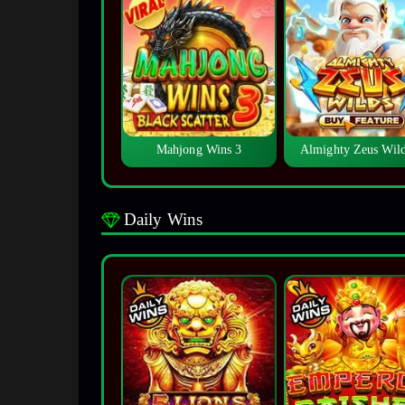
Mahjong Wins 3
Almighty Zeus Wi
Daily Wins