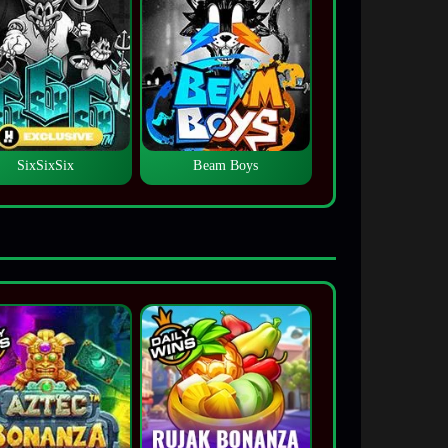
SixSixSix
Beam Boys