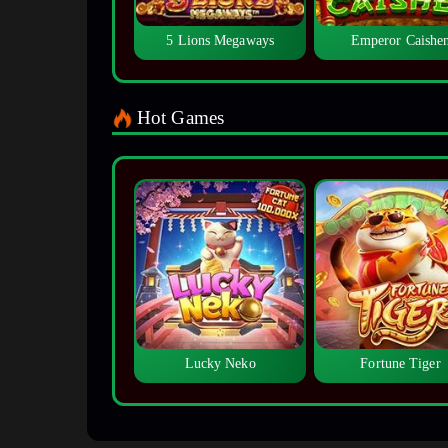
5 Lions Megaways
Emperor Caishe
Hot Games
Lucky Neko
Fortune Tiger