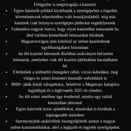
Felügyelet is megvizsgálja a kaszinót.
Egyes kaszinók például kizárhatják a nyerőgépeket a fogadási
követelmények teljesítéséhez való hozzájárulásból, míg más
kaszinók csak bizonyos nyerőgépes játékokat engedélyeznek.
Számunkra nagyon fontos, hogy olyan kaszinókat mutassunk be,
ahol valóban kiemelkedő bónuszokat kínálnak.
Magyarországon nem kötelező az online kaszinóknak
ügyfélszolgálatot biztosítani.
Az élő kaszinó bónuszok általában szokványos befizetési
bónuszok, amelyeket csak élő kaszinó játékokban használhatsz
fel.
Elérhetőek a szélesebb tömegeket célzó, vicces kabalákat, meg
világos és színes kinézetet használó weboldalak is.
8000+ játék közül válogathatsz, beleértve a Megaways kategória
legjobbjait és a legfrissebb 2025-ös címeket.
Az élő rulett esetében úgy érezheted, mintha egy valódi
kaszinóban játszanál.
Egyes kaszinók luxus ajándékokat, utazásokat is kínálnak a
legmagasabb szinteken.
Szerencsejáték-szakértőink összegyűjtötték azokat a magyar
online kaszinóoldalakat, ahol a legújabb és legjobb nyerőgépeket,