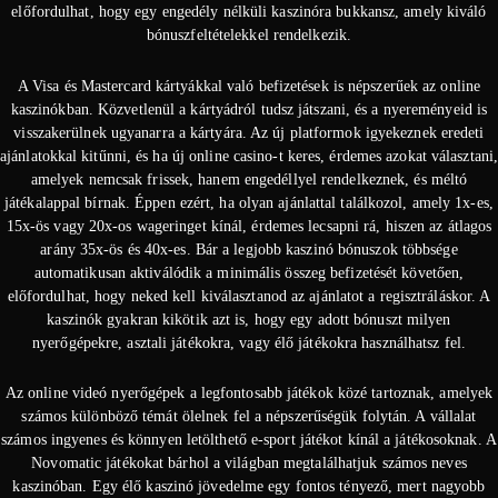
előfordulhat, hogy egy engedély nélküli kaszinóra bukkansz, amely kiváló
bónuszfeltételekkel rendelkezik.
A Visa és Mastercard kártyákkal való befizetések is népszerűek az online
kaszinókban. Közvetlenül a kártyádról tudsz játszani, és a nyereményeid is
visszakerülnek ugyanarra a kártyára. Az új platformok igyekeznek eredeti
ajánlatokkal kitűnni, és ha új online casino-t keres, érdemes azokat választani
amelyek nemcsak frissek, hanem engedéllyel rendelkeznek, és méltó
játékalappal bírnak. Éppen ezért, ha olyan ajánlattal találkozol, amely 1x-es,
15x-ös vagy 20x-os wageringet kínál, érdemes lecsapni rá, hiszen az átlagos
arány 35x-ös és 40x-es. Bár a legjobb kaszinó bónuszok többsége
automatikusan aktiválódik a minimális összeg befizetését követően,
előfordulhat, hogy neked kell kiválasztanod az ajánlatot a regisztráláskor. A
kaszinók gyakran kikötik azt is, hogy egy adott bónuszt milyen
nyerőgépekre, asztali játékokra, vagy élő játékokra használhatsz fel.
Az online videó nyerőgépek a legfontosabb játékok közé tartoznak, amelyek
számos különböző témát ölelnek fel a népszerűségük folytán. A vállalat
számos ingyenes és könnyen letölthető e-sport játékot kínál a játékosoknak. A
Novomatic játékokat bárhol a világban megtalálhatjuk számos neves
kaszinóban. Egy élő kaszinó jövedelme egy fontos tényező, mert nagyobb