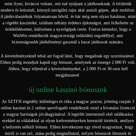
mint ilyen, kíváncsi voltam, mit tud nyújtani a játékosoknak. A felületük
modern és letisztult, könnyű navigálni rajta akár asztali gépen, akár mobilon.
A játékválasztékuk folyamatosan bővül, és bár még nem olyan hatalmas, mint
a régebbi kaszinóké, találtam néhány érdekes újdonságot, ami felkeltette az
érdeklődésemet, különösen a nyerőgépek terén. Fontos kiemelni, hogy a
WinWin rendelkezik magyarországi működési engedéllyel, ami
biztonságosabb játékélményt garantál a hazai játékosok számára.
A követelményeknél tehát azt fogod látni, hogy megadnak egy szorzószámot.
Ehhez pedig mondjuk kaptál egy bónuszt, amelynek az összege 2.000 Ft volt.
Ahhoz, hogy teljesítsd a követelményeket, a 2.000 Ft-ot 30-szor kell
megjátszanod.
új online kaszinó bónuszok
Az SZTFH engedély különleges és ritka a magyar piacon, jelenleg csupán 3
online kaszinó és 2 online sportfogadó rendelkezik ezzel a hivatalos licenccel
a magyar hatóságok jóváhagyásával. A legtöbb internetező első találkozása
ezekkel az oldalakkal az olyan kedvezményeken keresztül történik, amilyen
a befizetés nélküli bónusz. Ehhez következzen egy rövid magyarázat, hogy
miről is van szó, utána pedig megtudhatod, milyen bónuszok léteznek és