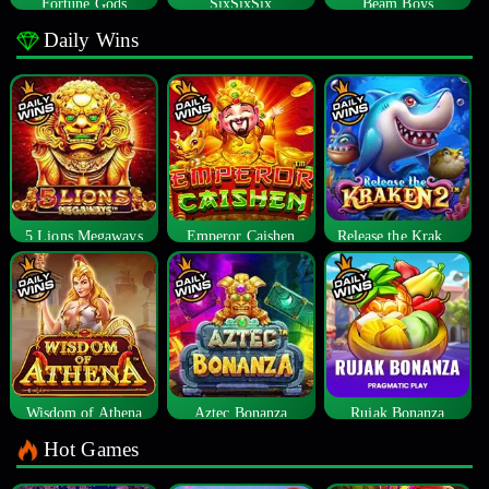
Fortune Gods
SixSixSix
Beam Boys
Daily Wins
5 Lions Megaways
Emperor Caishen
Release the Kraken 2
Wisdom of Athena
Aztec Bonanza
Rujak Bonanza
Hot Games