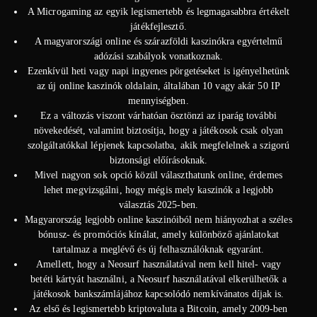
A Microgaming az egyik legismertebb és legmagasabbra értékelt
játékfejlesztő.
A magyarországi online és szárazföldi kaszinókra egyértelmű
adózási szabályok vonatkoznak.
Ezenkívül heti vagy napi ingyenes pörgetéseket is igényelhetünk
az új online kaszinók oldalain, általában 10 vagy akár 50 IP
mennyiségben.
Ez a változás viszont várhatóan ösztönzi az iparág további
növekedését, valamint biztosítja, hogy a játékosok csak olyan
szolgáltatókkal lépjenek kapcsolatba, akik megfelelnek a szigorú
biztonsági előírásoknak.
Mivel nagyon sok opció közül választhatunk online, érdemes
lehet megvizsgálni, hogy mégis mely kaszinók a legjobb
választás 2025-ben.
Magyarország legjobb online kaszinóiból nem hiányozhat a széles
bónusz- és promóciós kínálat, amely különböző ajánlatokat
tartalmaz a meglévő és új felhasználóknak egyaránt.
Amellett, hogy a Neosurf használatával nem kell hitel- vagy
betéti kártyát használni, a Neosurf használatával elkerülhetők a
játékosok bankszámlájához kapcsolódó nemkívánatos díjak is.
Az első és legismertebb kriptovaluta a Bitcoin, amely 2009-ben