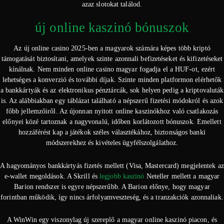
azaz slotokat találod.
új online kaszinó bónuszok
Az új online casino 2025-ben a magyarok számára képes több kriptó
támogatását biztosítani, amelyek szinte azonnali befizetéseket és kifizetéseket
kínálnak. Nem minden online casino magyar fogadja el a HUF-ot, ezért
lehetséges a konverzió és további díjak. Szinte minden platformon elérhetők
a bankkártyák és az elektronikus pénztárcák, sok helyen pedig a kriptovaluták
is. Az alábbiakban egy táblázat található a népszerű fizetési módokról és azok
főbb jellemzőiről. Az újonnan nyitott online kaszinókhoz való csatlakozás
előnyei közé tartoznak a nagyvonalú, időben korlátozott bónuszok. Emellett
hozzáférést kap a játékok széles választékához, biztonságos banki
módszerekhez és kivételes ügyfélszolgálathoz.
A hagyományos bankkártyás fizetés mellett (Visa, Mastercard) megjelentek az
e-wallet megoldások. A Skrill és
legjobb kaszinó
Neteller mellett a magyar
Barion rendszer is egyre népszerűbb. A Barion előnye, hogy magyar
forintban működik, így nincs árfolyamveszteség, és a tranzakciók azonnaliak.
A WinWin egy viszonylag új szereplő a magyar online kaszinó piacon, és