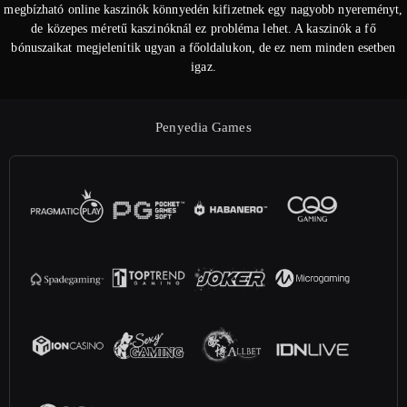
megbízható online kaszinók könnyedén kifizetnek egy nagyobb nyereményt,
de közepes méretű kaszinóknál ez probléma lehet. A kaszinók a fő
bónuszaikat megjelenítik ugyan a főoldalukon, de ez nem minden esetben
igaz.
Penyedia Games