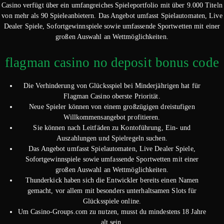
Casino verfügt über ein umfangreiches Spieleportfolio mit über 9.000 Titeln
von mehr als 90 Spieleanbietern. Das Angebot umfasst Spielautomaten, Live
Dealer Spiele, Sofortgewinnspiele sowie umfassende Sportwetten mit einer
großen Auswahl an Wettmöglichkeiten.
flagman casino no deposit bonus code
Die Verhinderung von Glücksspiel bei Minderjährigen hat für
Flagman Casino oberste Priorität.
Neue Spieler können von einem großzügigen dreistufigen
Willkommensangebot profitieren.
Sie können nach Leitfäden zu Kontoführung, Ein- und
Auszahlungen und Spielregeln suchen.
Das Angebot umfasst Spielautomaten, Live Dealer Spiele,
Sofortgewinnspiele sowie umfassende Sportwetten mit einer
großen Auswahl an Wettmöglichkeiten.
Thunderkick haben sich die Entwickler bereits einen Namen
gemacht, vor allem mit besonders unterhaltsamen Slots für
Glücksspiele online.
Um Casino-Groups.com zu nutzen, musst du mindestens 18 Jahre
alt sein.