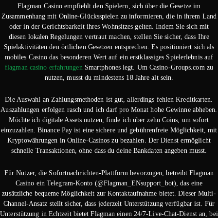
Flagman Casino empfiehlt den Spielern, sich über die Gesetze im
Zusammenhang mit Online-Glücksspielen zu informieren, die in ihrem Land
oder in der Gerichtsbarkeit ihres Wohnsitzes gelten. Indem Sie sich mit
diesen lokalen Regelungen vertraut machen, stellen Sie sicher, dass Ihre
Spielaktivitäten den örtlichen Gesetzen entsprechen. Es positioniert sich als
mobiles Casino das besonderen Wert auf ein erstklassiges Spielerlebnis auf
flagman casino erfahrungen
Smartphones legt. Um Casino-Groups.com zu
nutzen, musst du mindestens 18 Jahre alt sein.
Die Auswahl an Zahlungsmethoden ist gut, allerdings fehlen Kreditkarten.
Auszahlungen erfolgen rasch und ich darf pro Monat hohe Gewinne abheben.
Möchte ich digitale Assets nutzen, finde ich über zehn Coins, um sofort
einzuzahlen. Binance Pay ist eine sichere und gebührenfreie Möglichkeit, mit
Kryptowährungen in Online-Casinos zu bezahlen. Der Dienst ermöglicht
schnelle Transaktionen, ohne dass du deine Bankdaten angeben musst.
Für Nutzer, die Sofortnachrichten-Plattform bevorzugen, betreibt Flagman
Casino ein Telegram-Konto (@Flagman_ENsupport_bot), das eine
zusätzliche bequeme Möglichkeit zur Kontaktaufnahme bietet. Dieser Multi-
Channel-Ansatz stellt sicher, dass jederzeit Unterstützung verfügbar ist. Für
Unterstützung in Echtzeit bietet Flagman einen 24/7-Live-Chat-Dienst an, bei