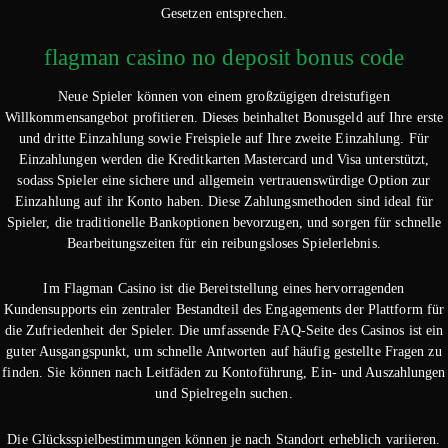
Gesetzen entsprechen.
flagman casino no deposit bonus code
Neue Spieler können von einem großzügigen dreistufigen
Willkommensangebot profitieren. Dieses beinhaltet Bonusgeld auf Ihre erste
und dritte Einzahlung sowie Freispiele auf Ihre zweite Einzahlung. Für
Einzahlungen werden die Kreditkarten Mastercard und Visa unterstützt,
sodass Spieler eine sichere und allgemein vertrauenswürdige Option zur
Einzahlung auf ihr Konto haben. Diese Zahlungsmethoden sind ideal für
Spieler, die traditionelle Bankoptionen bevorzugen, und sorgen für schnelle
Bearbeitungszeiten für ein reibungsloses Spielerlebnis.
Im Flagman Casino ist die Bereitstellung eines hervorragenden
Kundensupports ein zentraler Bestandteil des Engagements der Plattform für
die Zufriedenheit der Spieler. Die umfassende FAQ-Seite des Casinos ist ein
guter Ausgangspunkt, um schnelle Antworten auf häufig gestellte Fragen zu
finden. Sie können nach Leitfäden zu Kontoführung, Ein- und Auszahlungen
und Spielregeln suchen.
Die Glücksspielbestimmungen können je nach Standort erheblich variieren.