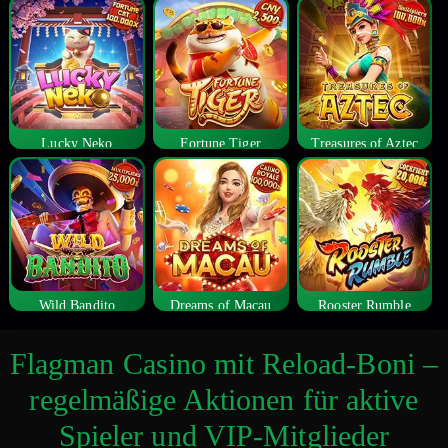
Lucky Neko
Fortune Tiger
Treasures of Aztec
Wild Bandito
Dreams of Macau
Rooster Rumble
Flagman Casino mit Reload‑Boni –
regelmäßige Aktionen für aktive
Spieler und VIP‑Mitglieder