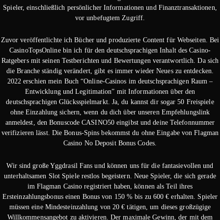
Spieler, einschließlich persönlicher Informationen und Finanztransaktionen,
vor unbefugtem Zugriff.
Zuvor veröffentlichte ich Bücher und produzierte Content für Webseiten. Bei
CasinoTopsOnline bin ich für den deutschsprachigen Inhalt des Casino-
Ratgebers mit seinen Testberichten und Bewertungen verantwortlich. Da sich
die Branche ständig verändert, gibt es immer wieder Neues zu entdecken.
2022 erschien mein Buch “Online-Casinos im deutschsprachigen Raum –
Entwicklung und Legitimation” mit Informationen über den
deutschsprachigen Glücksspielmarkt. Ja, du kannst dir sogar 50 Freispiele
ohne Einzahlung sichern, wenn du dich über unseren Empfehlungslink
anmeldest, den Bonuscode CASINO50 eingibst und deine Telefonnummer
verifizieren lässt. Die Bonus-Spins bekommst du ohne Eingabe von Flagman
Casino No Deposit Bonus Codes.
Wir sind große Yggdrasil Fans und können uns für die fantasievollen und
unterhaltsamen Slot Spiele restlos begeistern. Neue Spieler, die sich gerade
im Flagman Casino registriert haben, können als Teil ihres
Ersteinzahlungsbonus einen Bonus von 150 % bis zu 600 € erhalten. Spieler
müssen eine Mindesteinzahlung von 20 € tätigen, um dieses großzügige
Willkommensangebot zu aktivieren. Der maximale Gewinn, der mit dem