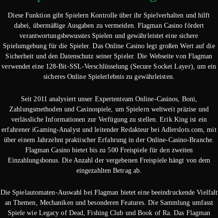
Diese Funktion gibt Spielern Kontrolle über ihr Spielverhalten und hilft
dabei, übermäßige Ausgaben zu vermeiden. Flagman Casino fördert
verantwortungsbewusstes Spielen und gewährleistet eine sichere
Spielumgebung für die Spieler. Das Online Casino legt großen Wert auf die
Sicherheit und den Datenschutz seiner Spieler. Die Webseite von Flagman
verwendet eine 128-Bit-SSL-Verschlüsselung (Secure Socket Layer), um ein
sicheres Online Spielerlebnis zu gewährleisten.
Seit 2011 analysiert unser Expertenteam Online-Casinos, Boni,
Zahlungsmethoden und Casinospiele, um Spielern weltweit präzise und
verlässliche Informationen zur Verfügung zu stellen. Erik King ist ein
erfahrener iGaming-Analyst und leitender Redakteur bei Adlerslots.com, mit
über einem Jahrzehnt praktischer Erfahrung in der Online-Casino-Branche.
Flagman Casino bietet bis zu 500 Freispiele für den zweiten
Einzahlungsbonus. Die Anzahl der vergebenen Freispiele hängt von dem
eingezahlten Betrag ab.
Die Spielautomaten-Auswahl bei Flagman bietet eine beeindruckende Vielfalt
an Themen, Mechaniken und besonderen Features. Die Sammlung umfasst
Spiele wie Legacy of Dead, Fishing Club und Book of Ra. Das Flagman