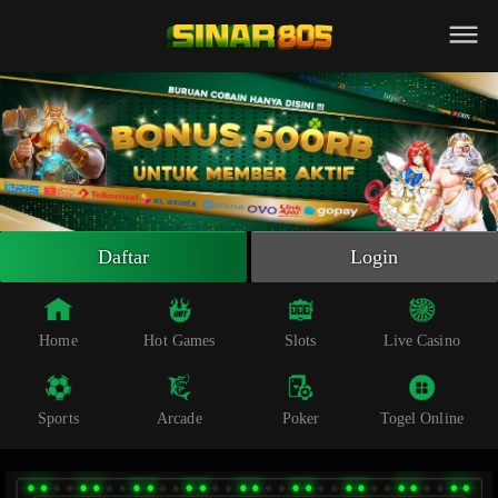
Beranda
Slot Online
Live Casino
Sportsbook
Arcade
Togel Online
Daftar
Login
Poker
Whatsapp
Home
Hot Games
Slots
Live Casino
Telegram
Sports
Arcade
Poker
Togel Online
Livechat