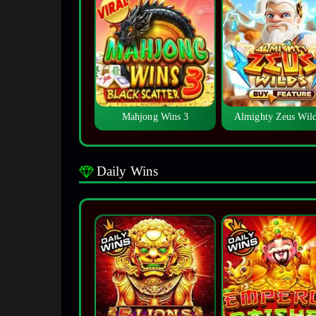
Mahjong Wins 3
Almighty Zeus Wi
Daily Wins