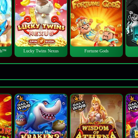
lds™
Lucky Twins Nexus
Fortune Gods