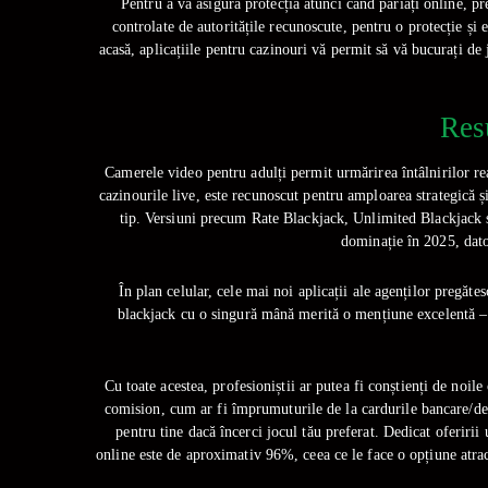
Pentru a vă asigura protecția atunci când pariați online, pr
controlate de autoritățile recunoscute, pentru o protecție și 
acasă, aplicațiile pentru cazinouri vă permit să vă bucurați de
Resu
Camerele video pentru adulți permit urmărirea întâlnirilor rea
cazinourile live, este recunoscut pentru amploarea strategică
tip. Versiuni precum Rate Blackjack, Unlimited Blackjack și
dominație în 2025, dator
În plan celular, cele mai noi aplicații ale agenților pregă
blackjack cu o singură mână merită o mențiune excelentă – es
Cu toate acestea, profesioniștii ar putea fi conștienți de noil
comision, cum ar fi împrumuturile de la cardurile bancare/de d
pentru tine dacă încerci jocul tău preferat. Dedicat oferirii
online este de aproximativ 96%, ceea ce le face o opțiune atrac