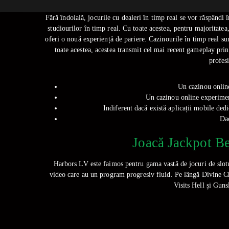
Fără îndoială, jocurile cu dealeri în timp real se vor răspândi î
studiourilor în timp real. Cu toate acestea, pentru majoritate
oferi o nouă experiență de pariere.
Cazinourile în timp real sun
toate acestea, acestea transmit cel mai recent gameplay pri
profesi
Un cazinou online
Un cazinou online experiment
Indiferent dacă există aplicații mobile ded
Dac
Joacă Jackpot Be
Harbors LV este faimos pentru gama vastă de jocuri de slotu
video care au un program progresiv fluid. Pe lângă Divine Ch
Visits Hell și Guns