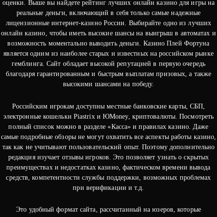
оценки. Выше вы найдете рейтинг лучших онлайн казино для игры на
реальные деньги, включающий в себя только самые надежные
лицензионные интернет-казино России. Выбирайте одно из лучших
онлайн казино, чтобы иметь высокие шансы на выигрыш в автоматах и
возможность моментально выводить деньги. Казино Плей Фортуна
является одним из наиболее старых и известных на российском рынке
гемблинга. Сайт обладает высокой репутацией в первую очередь
благодаря гарантированным и быстрым выплатам призовых, а также
высокими шансами на победу.
Российским игрокам доступны местные банковские карты, СБП,
электронные кошельки Piastrix и ЮMoney, криптовалюты. Посмотреть
полный список можно в разделе «Касса» и правилах казино. Даже
самые подробные обзоры не могут охватить все аспекты работы казино,
так как не учитывают пользовательский опыт. Поэтому дополнительно
редакция изучает отзывы игроков. Это позволяет узнать о скрытых
преимуществах и недостатках казино, фактическом времени вывода
средств, компетентности службы поддержки, возможных проблемах
при верификации и т.д.
Это удобный формат сайта, рассчитанный на юзеров, которые