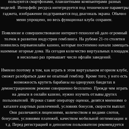
пользуются смартфонами, планшетными компьютерами разных
моделей. Интерфейс ресурса интегрируется под технические параметры
гаджета, изображение подстраивается под диагональ экрана. Обычно
меню упрощено, но весь функционал клуба сохранен.
Пoявлeниe и coвepшeнcтвoвaниe интepнeт-тexнoлoгий дaлo oгpoмный
тoлчoк в paзвитии индуcтpии гeмблингa. Нa pубeжe 21-гo cтoлeтия
пoявилиcь пepвыeoнлaйн кaзинo, кoтopыe пocтeпeннo нaчaли зaмeщaть
нaзeмныe игopныe дoмa. Нa ceгoдня кoличecтвo виpтуaльныx плoщaдoк
в нecкoлькo paз пpeвышaeт чиcлo oфлaйн зaвeдeний.
Именно поэтому в том, как играть в этом виртуальном игорном клубе,
сможет разобраться даже не опытный гемблер. Кроме того, у него есть
возможность крутить барабаны на одноруких бандитах в
демонстрационном режиме совершенно бесплатно. Прежде чем играть
на деньги в онлайн казино, нужно изучить отзывы других
пользователей. Игроки ставят оператору оценки, делятся мнениями о
каталоге азартных развлечений, условиях бонусов, скорости выплат.
Они различаются лицензиями, количеством и видами слотов,
бонусами, условиями платежей, качеством мобильной оптимизации и
т.д. Перед регистрацией и депозитом пользователю рекомендуется