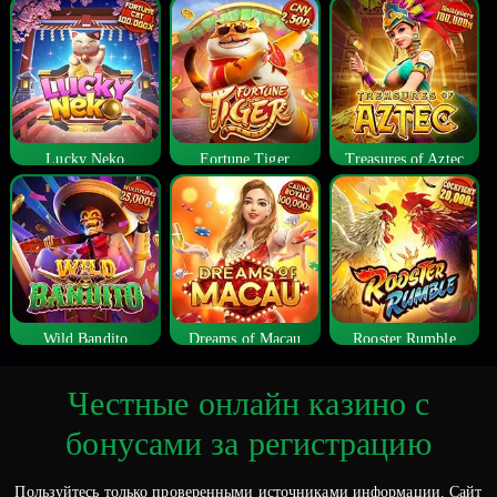
Lucky Neko
Fortune Tiger
Treasures of Aztec
Wild Bandito
Dreams of Macau
Rooster Rumble
Честные онлайн казино с
бонусами за регистрацию
Пользуйтесь только проверенными источниками информации. Сайт