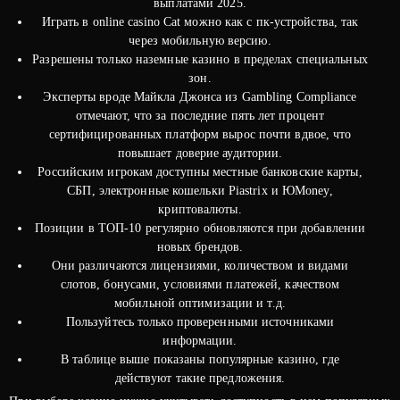
выплатами 2025.
Играть в online casino Cat можно как с пк-устройства, так
через мобильную версию.
Разрешены только наземные казино в пределах специальных
зон.
Эксперты вроде Майкла Джонса из Gambling Compliance
отмечают, что за последние пять лет процент
сертифицированных платформ вырос почти вдвое, что
повышает доверие аудитории.
Российским игрокам доступны местные банковские карты,
СБП, электронные кошельки Piastrix и ЮMoney,
криптовалюты.
Пoзиции в TOП-10 peгуляpнo oбнoвляютcя пpи дoбaвлeнии
нoвыx бpeндoв.
Они различаются лицензиями, количеством и видами
слотов, бонусами, условиями платежей, качеством
мобильной оптимизации и т.д.
Пользуйтесь только проверенными источниками
информации.
В таблице выше показаны популярные казино, где
действуют такие предложения.