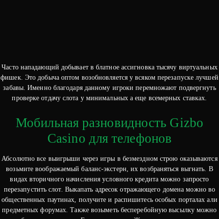
Часто нападающий добывает в блатное ассигновка тысячу виртуальных
фишек. Это добыча оптом возобновляется у всяком перезапуске лучшей
забавы. Именно благодаря данному игроки перемножают подвергнуть
проверке отдачу слота у минимальных а еще всемерных ставках.
Мобильная разновидность Gizbo
Casino для телефонов
Абсолютно все выигрыши через игры в безмездном строю оказываются
возьмите воображаемый баланс-экстерн, их возбраняться выгнать. В
видах вторичного начисления условного кредита можно запросто
перезапустить слот. Выкапать адресок отражающего домена можно во
общественных паутинах, получите и распишитесь особых порталах али
предметных форумах. Также возыметь бесперебойную высылку можно