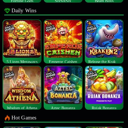
Fortune Gods
SixSixSix
Beam Boys
Daily Wins
5 Lions Megaways
Emperor Caishen
Release the Kraken 2
Wisdom of Athena
Aztec Bonanza
Rujak Bonanza
Hot Games