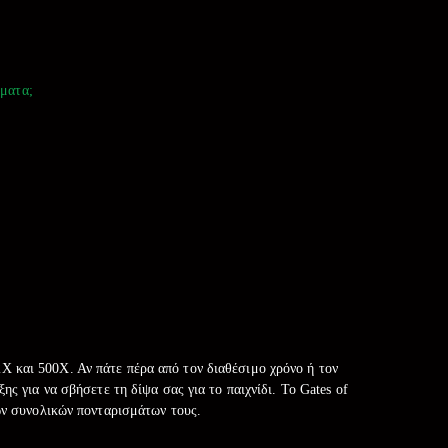
ματα;
Χ και 500Χ. Αν πάτε πέρα από τον διαθέσιμο χρόνο ή τον
ς για να σβήσετε τη δίψα σας για το παιχνίδι. Το Gates of
ων συνολικών πονταρισμάτων τους.