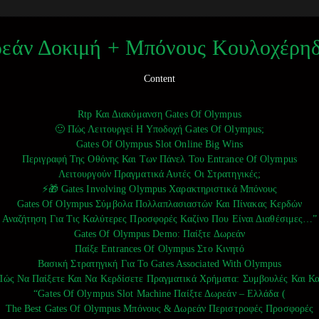
εάν Δοκιμή + Μπόνους Κουλοχέρη
Content
Rtp Και Διακύμανση Gates Of Olympus
🙂 Πώς Λειτουργεί Η Υποδοχή Gates Of Olympus;
Gates Of Olympus Slot Online Big Wins
Περιγραφή Της Οθόνης Και Των Πάνελ Του Entrance Of Olympus
Λειτουργούν Πραγματικά Αυτές Οι Στρατηγικές;
⚡️🎁 Gates Involving Olympus Χαρακτηριστικά Μπόνους
Gates Of Olympus Σύμβολα Πολλαπλασιαστών Και Πίνακας Κερδών
Αναζήτηση Για Τις Καλύτερες Προσφορές Καζίνο Που Είναι Διαθέσιμες…”
Gates Of Olympus Demo: Παίξτε Δωρεάν
Παίξε Entrances Of Olympus Στο Κινητό
Βασική Στρατηγική Για Το Gates Associated With Olympus
 Πώς Να Παίξετε Και Να Κερδίσετε Πραγματικά Χρήματα: Συμβουλές Και Κα
“Gates Of Olympus Slot Machine Παίξτε Δωρεάν – Ελλάδα (
The Best Gates Of Olympus Μπόνους & Δωρεάν Περιστροφές Προσφορές