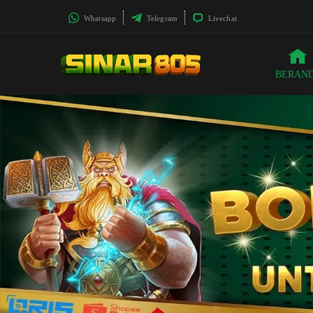
Whatsapp
Telegram
Livechat
BERAN