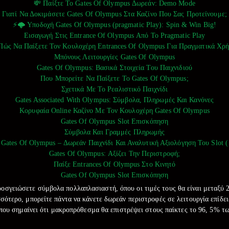
💸 Παίξτε Το Gates Of Olympus Δωρεάν: Demo Mode
Γιατί Να Δοκιμάσετε Gates Of Olympus Στα Καζίνο Που Σας Προτείνουμε;
⚡️🌩 Υποδοχή Gates Of Olympus (pragmatic Play): Spin & Win Big!
Εισαγωγή Στις Entrance Of Olympus Από Το Pragmatic Play
 Πώς Να Παίξετε Τον Κουλοχέρη Entrances Of Olympus Για Πραγματικά Χρή
Μπόνους Λειτουργίες Gates Of Olympus
Gates Of Olympus: Βασικά Στοιχεία Του Παιχνιδιού
Που Μπορείτε Να Παίξετε Το Gates Of Olympus;
Σχετικά Με Το Ρεαλιστικό Παιχνίδι
Gates Associated With Olympus: Σύμβολα, Πληρωμές Και Κανόνες
Κορυφαία Online Καζίνο Με Τον Κουλοχέρη Gates Of Olympus
Gates Of Olympus Slot Επισκόπηση
Σύμβολα Και Γραμμές Πληρωμής
Gates Of Olympus – Δωρεάν Παιχνίδι Και Αναλυτική Αξιολόγηση Του Slot (
Gates Of Olympus: Αξίζει Την Περιστροφή;
Παίξε Entrances Of Olympus Στο Κινητό
Gates Of Olympus Slot Επισκόπηση
ροσγειώσετε σύμβολα πολλαπλασιαστή, όπου οι τιμές τους θα είναι μεταξύ 2
ότερο, μπορείτε πάντα να κάνετε δωρεάν περιστροφές σε λειτουργία επίδειξη
ου σημαίνει ότι μακροπρόθεσμα θα επιστρέψει στους παίκτες το 96, 5% τ