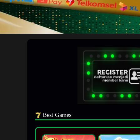
Best Games