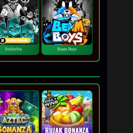
SixSixSix
Beam Boys