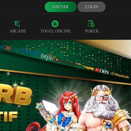
DAFTAR
LOGIN
ARCADE
TOGEL ONLINE
POKER