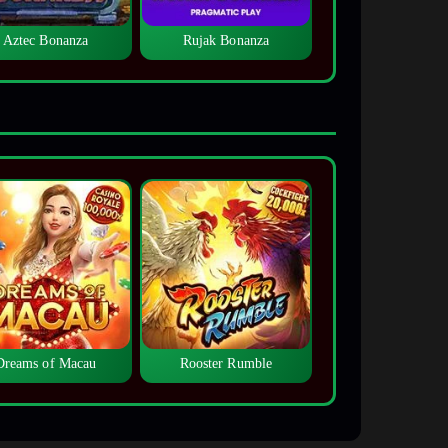
Aztec Bonanza
Rujak Bonanza
Dreams of Macau
Rooster Rumble