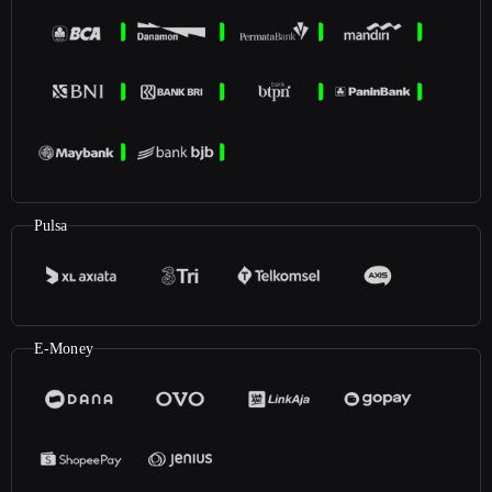
Pulsa
E-Money