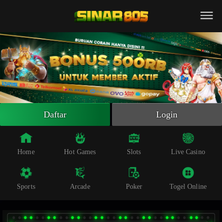
Beranda
Slot Online
Live Casino
Sportsbook
Arcade
Togel Online
Daftar
Login
Poker
Whatsapp
Home
Hot Games
Slots
Live Casino
Telegram
Sports
Arcade
Poker
Togel Online
Livechat