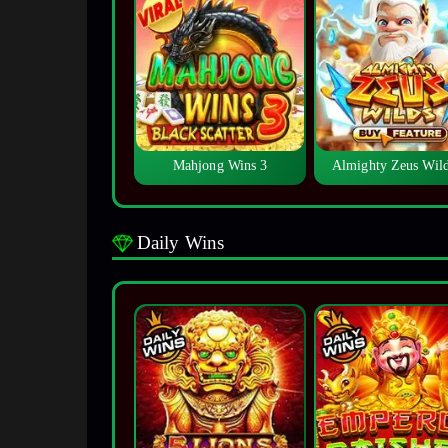
Mahjong Wins 3
Almighty Zeus Wi
Daily Wins