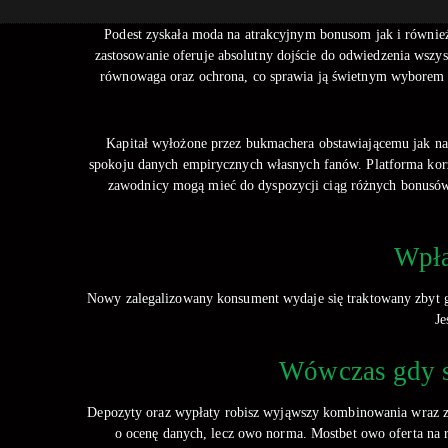
Podest zyskała moda na atrakcyjnym bonusom jak i równie
zastosowanie oferuje absolutny dojście do odwiedzenia wszyst
równowaga oraz ochrona, co sprawia ją świetnym wyborem g
Kapitał wyłożone przez bukmachera obstawiającemu jak na
spokoju danych empirycznych własnych fanów. Platforma korz
zawodnicy mogą mieć do dyspozycji ciąg różnych bonusów
Wpła
Nowy zalegalizowany konsument wydaje się traktowany zbyt g
Je
Wówczas gdy s
Depozyty oraz wypłaty robisz wyjąwszy kombinowania wraz z p
o ocenę danych, lecz owo norma. Mostbet owo oferta na r