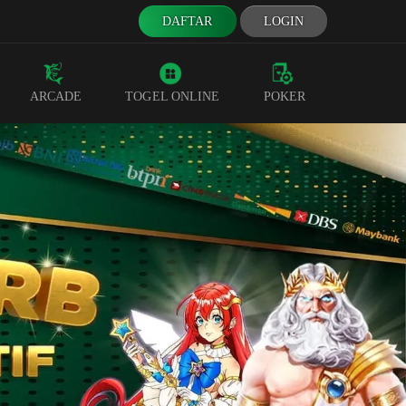
DAFTAR
LOGIN
ARCADE
TOGEL ONLINE
POKER