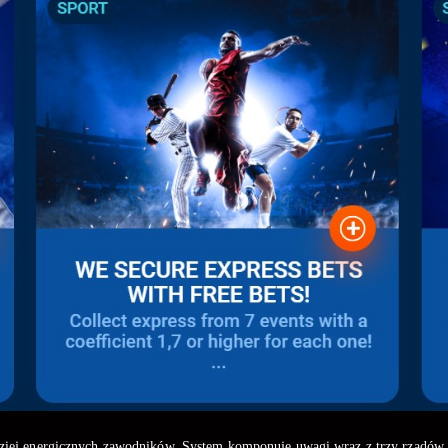
ziej energicznych zawodników. System komponuje uwagi wraz z trzy rządów