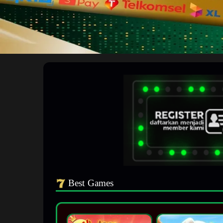
Best Games