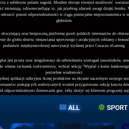
wraz z solidnymi pulami nagród. Mostbet oferuje również możliwość warsztat
i zmieniają, odzwierciedlając to, jak przebieg zdarzeń uwagi dzięki boisku. 
odrzucić ponosi odpowiedzialności w ciągu potencjalne nieporozumienia w te
głębokim.
c ekscytującą oraz bezpieczną platformę gwoli polskich internautów do obsta
enie do globu slotów, obstawiania sportowego i atrakcyjnych reklamy i bonus
podstawie międzynarodowej autoryzacji wydanej przez Curacao eGaming.
ypłat jest prosty oraz uregulowany do odwiedzenia wymagań zawodników, umoż
ki własne rachunek rozliczeniowy, wybrać sekcję “Wypłać z konta bankowego”
potrzebne wiadomości.
ślnej aplikacji odkryjesz ikonę produktów na ekranie naczelnym swojego urz
ternautów szukających realistycznych wrażeń przygotowano sekcję kasyna dzi
ód odpowiedzialnymi dostawcami gier, żeby złożyć tej klientom programy naj