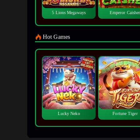
5 Lions Megaways
Emperor Caishe
Hot Games
Lucky Neko
Fortune Tiger