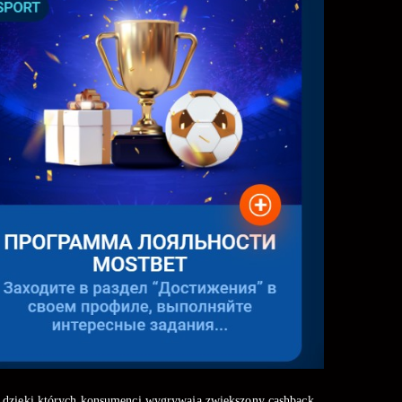
, dzięki których konsumenci wygrywają zwiększony cashback