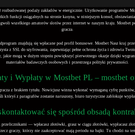
ż rozbudowanej podaży zakładów w energicznie. Użytkowanie programów Mostb
kich funkcji osiągalnych na stronie kasyna, w niniejszym konsol, obstawiania
woli wszelkiego amatorów slotów przez internet w naszym kraju. Mostbet pod
gracza.
dprogram znajdują się wpłacane pod profil bonusowe. Mostbet Nasz kraj prze
ysta z SSL do szyfrowania, zapewniając pełne ochrona życia i zdrowia Two
, jakie mogą w dużym stopniu powiększyć pierwotnego okazje dzięki wygran
materiałów badawczych osobowych i przestrzega polityki prywatności.
ty i Wypłaty w Mostbet PL – mostbet o
racza z brakiem tytułu. Nowicjusz winna wykonać wymaganą cyfrę punktów,
śli któryś z paragrafów zostanie naruszony, biuro turystyczne zablokuje wypła
kontaktować się spośród obsadą kontra
rzelicznikami — wpłacasz złotówki, grasz w ciągu złotówki, wypłacasz złot
zecz graczy, którzy nie zaakceptować mają periodu na bajki. Tu chodzi na 