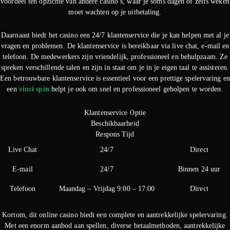
voordeel ten opzichte van andere casino’s, waar je soms dagen of zelfs weken
moet wachten op je uitbetaling.
Daarnaast biedt het casino een 24/7 klantenservice die je kan helpen met al je
vragen en problemen. De klantenservice is bereikbaar via live chat, e-mail en
telefoon. De medewerkers zijn vriendelijk, professioneel en behulpzaam. Ze
spreken verschillende talen en zijn in staat om je in je eigen taal te assisteren.
Een betrouwbare klantenservice is essentieel voor een prettige spelervaring en
een
vinci spin
helpt je ook om snel en professioneel geholpen te worden.
Klantenservice Optie
Beschikbaarheid
Respons Tijd
Live Chat
24/7
Direct
E-mail
24/7
Binnen 24 uur
Telefoon
Maandag – Vrijdag 9:00 – 17:00
Direct
Kortom, dit online casino biedt een complete en aantrekkelijke spelervaring.
Met een enorm aanbod aan spellen, diverse betaalmethoden, aantrekkelijke