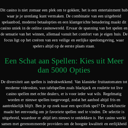
Dit casino is niet zomaar een plek om te gokken; het is een entertainment hub
waar je je urenlang kunt vermaken. De combinatie van een uitgebreid
spelaanbod, moderne betaalopties en een klantgerichte benadering maakt dit
casino uniek in de online casinowereld. Ervaar de spanning van het spelen en
de sensatie van het winnen, allemaal vanuit het comfort van je eigen huis. De
focus ligt op het creëren van een veilige en eerlijke speelomgeving, waar
spelers altijd op de eerste plaats staan.
Een Schat aan Spellen: Kies uit Meer
dan 5000 Opties
De diversiteit aan spellen is indrukwekkend. Van klassieke fruitautomaten tot
moderne videoslots, van tafelspellen zoals blackjack en roulette tot live
casino spellen met echte dealers, er is voor ieder wat wils. Regelmatig
worden er nieuwe spellen toegevoegd, zodat het aanbod altijd fris en
aantrekkelijk blijft. Ben je op zoek naar een specifiek spel? De zoekfunctie
maakt het eenvoudig om je favoriete spellen snel te vinden. De selectie is
uitgebreid, waardoor er altijd iets nieuws te ontdekken is. Het casino werkt
samen met gerenommeerde providers om de hoogste kwaliteit en eerlijkheid