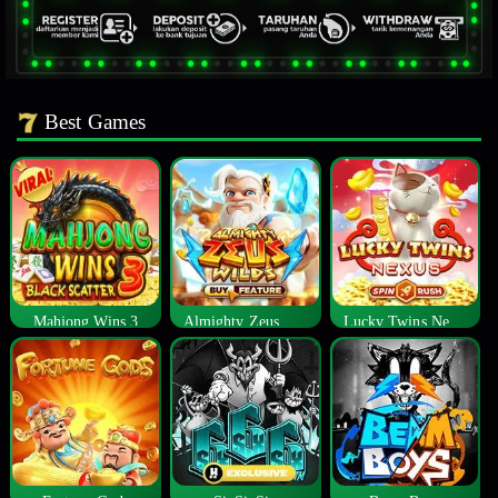
Best Games
Mahjong Wins 3
Almighty Zeus Wilds™
Lucky Twins Nexus