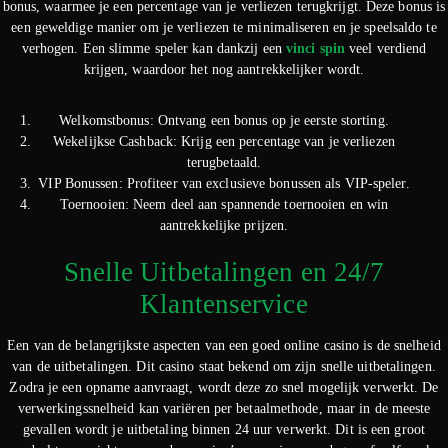
bonus, waarmee je een percentage van je verliezen terugkrijgt. Deze bonus is
een geweldige manier om je verliezen te minimaliseren en je speelsaldo te
verhogen. Een slimme speler kan dankzij een
vinci spin
veel verdiend
krijgen, waardoor het nog aantrekkelijker wordt.
Welkomstbonus: Ontvang een bonus op je eerste storting.
Wekelijkse Cashback: Krijg een percentage van je verliezen
terugbetaald.
VIP Bonussen: Profiteer van exclusieve bonussen als VIP-speler.
Toernooien: Neem deel aan spannende toernooien en win
aantrekkelijke prijzen.
Snelle Uitbetalingen en 24/7
Klantenservice
Een van de belangrijkste aspecten van een goed online casino is de snelheid
van de uitbetalingen. Dit casino staat bekend om zijn snelle uitbetalingen.
Zodra je een opname aanvraagt, wordt deze zo snel mogelijk verwerkt. De
verwerkingssnelheid kan variëren per betaalmethode, maar in de meeste
gevallen wordt je uitbetaling binnen 24 uur verwerkt. Dit is een groot