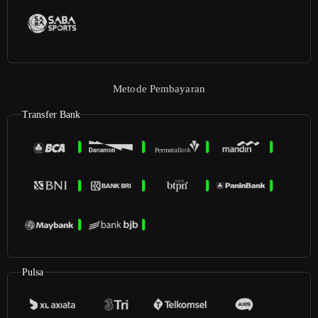
Metode Pembayaran
Transfer Bank
Pulsa