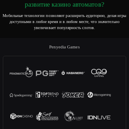
развитие казино автоматов?
Мобильные технологии позволяют расширить аудиторию, делая игры
доступными в любое время и в любом месте, что значительно
увеличивает популярность слотов.
Penyedia Games