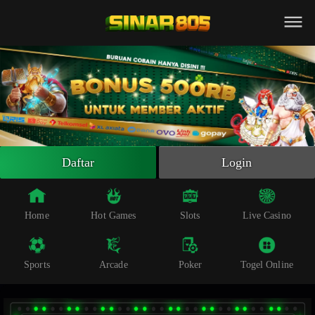
Beranda
Slot Online
Live Casino
Sportsbook
Arcade
Togel Online
Daftar
Login
Poker
Whatsapp
Home
Hot Games
Slots
Live Casino
Telegram
Sports
Arcade
Poker
Togel Online
Livechat