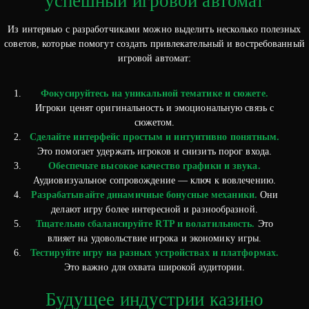
успешный игровой автомат
Из интервью с разработчиками можно выделить несколько полезных
советов, которые помогут создать привлекательный и востребованный
игровой автомат:
Фокусируйтесь на уникальной тематике и сюжете.
Игроки ценят оригинальность и эмоциональную связь с
сюжетом.
Сделайте интерфейс простым и интуитивно понятным.
Это помогает удержать игроков и снизить порог входа.
Обеспечьте высокое качество графики и звука.
Аудиовизуальное сопровождение — ключ к вовлечению.
Разрабатывайте динамичные бонусные механики.
Они
делают игру более интересной и разнообразной.
Тщательно сбалансируйте RTP и волатильность.
Это
влияет на удовольствие игрока и экономику игры.
Тестируйте игру на разных устройствах и платформах.
Это важно для охвата широкой аудитории.
Будущее индустрии казино