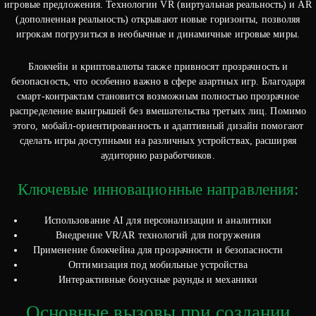
игровые предложения. Технологии VR (виртуальная реальность) и AR
(дополненная реальность) открывают новые горизонты, позволяя
игрокам погрузиться в необычные и динамичные игровые миры.
Блокчейн и криптовалюты также привносят прозрачность и
безопасность, что особенно важно в сфере азартных игр. Благодаря
смарт-контрактам становится возможным полностью прозрачное
распределение выигрышей без вмешательства третьих лиц. Помимо
этого, мобайл-ориентированность и адаптивный дизайн помогают
сделать игры доступными на различных устройствах, расширяя
аудиторию разработчиков.
Ключевые инновационные направления:
Использование AI для персонализации и аналитики
Внедрение VR/AR технологий для погружения
Применение блокчейна для прозрачности и безопасности
Оптимизация под мобильные устройства
Интерактивные бонусные раунды и механики
Основные вызовы при создании