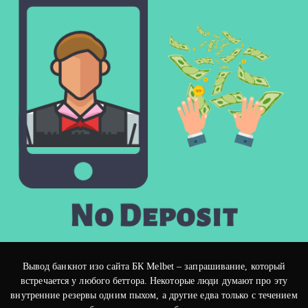
Вывод банкнот изо сайта БК Melbet – запрашивание, который
встречается у любого беттора. Некоторые люди думают про эту
внутренние резервы одним пыхом, а другие едва только с течением