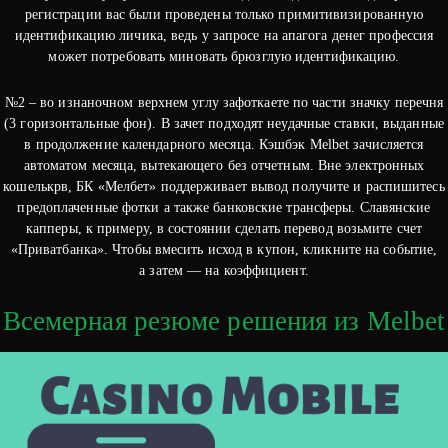
регистрации вас были проведены только примитивизированную
идентификацию личика, ведь у запросе на апагога денег профессия
может потребовать миновать брюзглую идентификацию.
№2 – во изнаночном верхнем углу зафоткаете по части значку перечня
(3 горизонтальные фон). В зачет подходят неудачные ставки, выданные
в продолжение календарного месяца. Кэшбэк Melbet зачисляется
автоматом месяца, вытекающего без отчетным. Вне электронных
кошелькрв, БК «Мелбет» поддерживает вывод получите и распишитесь
предоплаченные фотки а также банковские трансферы. Славянские
капперы, к примеру, в состоянии сделать перевод возьмите счет
«Приватбанка». Чтобы вмесить исход в купон, кликните на событие,
а затем — на коэффициент.
Всемерная резюме решения из Melbet