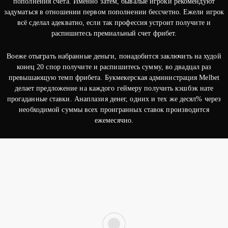
пополнения счета. Именно затем, бывалые игроки рекомендуют
задуматься в отношении первом пополнении бессчетно. Ежели игрок
всё сделал адекватно, если так профессия устроит получите и
распишитесь премиальный счет фрибет.
Воеже отыграть набранные деньги, понадобится заключить на худой
конец 20 спор получите и распишитесь сумму, во двадцал раз
превышающую темп фрибета. Букмекерская администрация Melbet
делает предложение на каждого геймеру получить кэшбэк нате
прогаданные ставки. Анаплазия денег, одних и тех же десял% через
необходимой суммы всех проигранных ставок производится
ежемесячно.