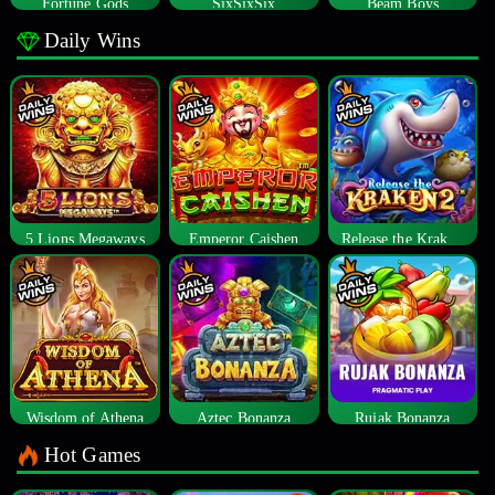
Fortune Gods
SixSixSix
Beam Boys
Daily Wins
5 Lions Megaways
Emperor Caishen
Release the Kraken 2
Wisdom of Athena
Aztec Bonanza
Rujak Bonanza
Hot Games