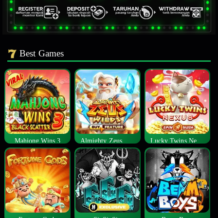
Best Games
Mahjong Wins 3
Almighty Zeus Wilds™
Lucky Twins Nexus