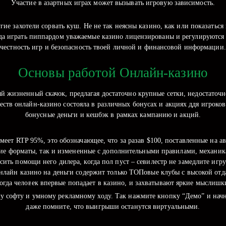
Участие в азартных играх может вызывать игровую зависимость.
гие захотели сорвать куш. Не не так неясны казино, как или показаться 
гда играть пиппардом уважаемые казино лицензированы и регулируютс
честность игр и безопасность твоей личной и финансовой информации.
Основы работой Онлайн-казино
й жизненный скачок, предлагая достаточно крупные сетки, недостаточ
ств онлайн-казино состояла в различных бонусах и акциях ддя игроко
бонусные деньги и кешбэк в рамках кампанию и акций.
меет RTP 95%, это обозначающее, что за разав $100, поставленные на а
кие форматы, так и измененные с дополнительными правилами, механи
сить помощи него дилера, когда пол пуст – севилестр не замедлите игру
лайн казино на деньги содержит только ТОПовые клубы с высокой отд
огда человек впервые попадает в казино, и захватывают яркие мыслишк
у софту и умному рекламному ходу. Так нажмите кнопку “Демо” и начн
даже помните, что выигрыши останутся виртуальными.