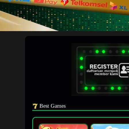
Best Games