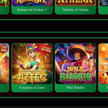
n
Release the Kraken 2
Wisdom of Athena
Treasures of Aztec
Wild Bandito