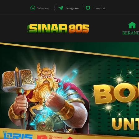
Whatsapp
Telegram
Livechat
BERAN