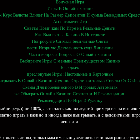
Бонусная Игра
Игры В Онлайн-казино
к Курс Валюты Влияет На Размер Депозитов И сумма Выводимых Средс
Ассортимент Игр
Советы Новичкам По Игре на Реальные Деньги
Как Выиграть а Казино В Интернете
Попробуйте Сначала Бесплатные Слоты
вести Игорную Деятельность судя Лицензии
Часто вопросы Вопросы О Онлайн-казино
Выбирайте Игры С меньше Преимуществом Казино
Блэкджек
пресловутые Игры: Настольные и Карточные
игрывать В Онлайн Казино: Лучшие Стратегии только Советы От Casino-
Схемы Для победоносного В Игровых Автоматах
же Обыграть Онлайн Казино: Стратегии И Рекомендации
Рекомендации По Игре В Рулетку
райне редко) не 100%, а эта часть как последний приходится на вьшал
латно играть в казино и иногда даже выигрывать, а с депозитными иг
депозита.
Но знаешь ли вы, только максимально увеличить свои выигрыши с умом