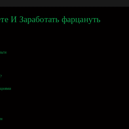
те И Заработать фарцануть
ньги
?
кциями
ти