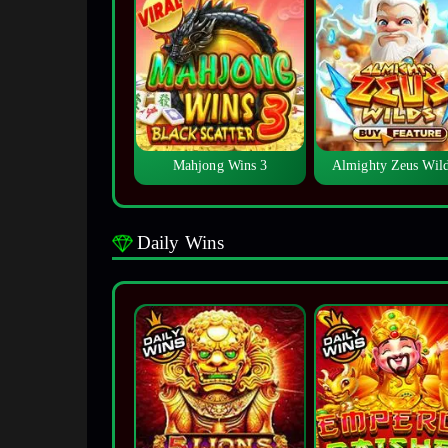
Mahjong Wins 3
Almighty Zeus Wi
Daily Wins