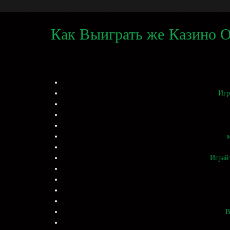
Как Выиграть же Казино О
Игр
Играй
В