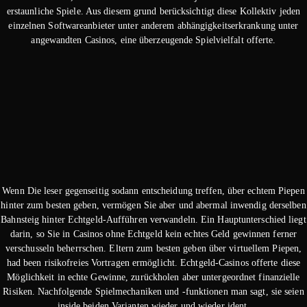
erstaunliche Spiele. Aus diesem grund berücksichtigt diese Kollektiv jeden
einzelnen Softwareanbieter unter anderem abhängigkeitserkrankung unter
angewandten Casinos, eine überzeugende Spielvielfalt offerte.
Wenn Die leser gegenseitig sodann entscheidung treffen, über echtem Piepen
hinter zum besten geben, vermögen Sie aber und abermal inwendig derselben
Bahnsteig hinter Echtgeld-Aufführen verwandeln. Ein Hauptunterschied liegt
darin, so Sie in Casinos ohne Echtgeld kein echtes Geld gewinnen ferner
verschusseln beherrschen. Eltern zum besten geben über virtuellem Piepen,
had been risikofreies Vortragen ermöglicht. Echtgeld-Casinos offerte diese
Möglichkeit in echte Gewinne, zurückholen aber untergeordnet finanzielle
Risiken. Nachfolgende Spielmechaniken und -funktionen man sagt, sie seien
inside beiden Varianten wieder und wieder ident.