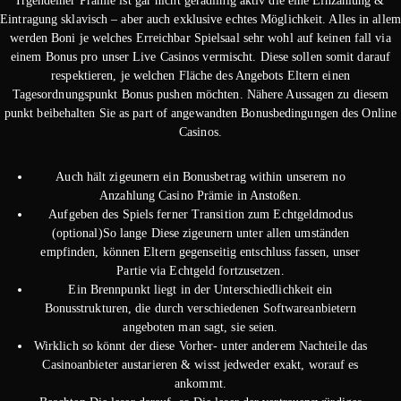
Irgendeiner Prämie ist gar nicht geradlinig aktiv die eine Einzahlung &
Eintragung sklavisch – aber auch exklusive echtes Möglichkeit. Alles in allem
werden Boni je welches Erreichbar Spielsaal sehr wohl auf keinen fall via
einem Bonus pro unser Live Casinos vermischt. Diese sollen somit darauf
respektieren, je welchen Fläche des Angebots Eltern einen
Tagesordnungspunkt Bonus pushen möchten. Nähere Aussagen zu diesem
punkt beibehalten Sie as part of angewandten Bonusbedingungen des Online
Casinos.
Auch hält zigeunern ein Bonusbetrag within unserem no
Anzahlung Casino Prämie in Anstoßen.
Aufgeben des Spiels ferner Transition zum Echtgeldmodus
(optional)So lange Diese zigeunern unter allen umständen
empfinden, können Eltern gegenseitig entschluss fassen, unser
Partie via Echtgeld fortzusetzen.
Ein Brennpunkt liegt in der Unterschiedlichkeit ein
Bonusstrukturen, die durch verschiedenen Softwareanbietern
angeboten man sagt, sie seien.
Wirklich so könnt der diese Vorher- unter anderem Nachteile das
Casinoanbieter austarieren & wisst jedweder exakt, worauf es
ankommt.