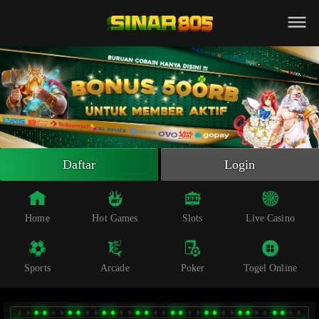
Beranda
Slot Online
Live Casino
Sportsbook
Arcade
Togel Online
Daftar
Login
Poker
Whatsapp
Home
Hot Games
Slots
Live Casino
Telegram
Sports
Arcade
Poker
Togel Online
Livechat