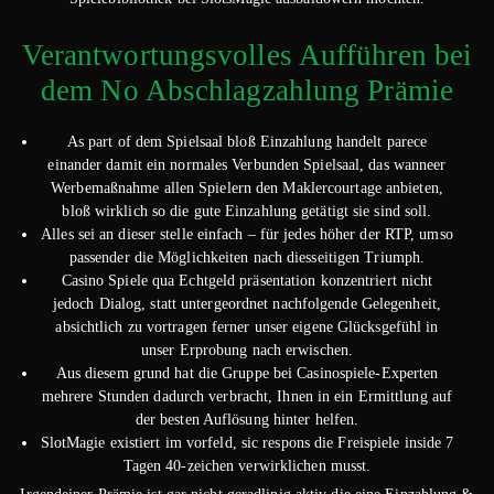
Verantwortungsvolles Aufführen bei
dem No Abschlagzahlung Prämie
As part of dem Spielsaal bloß Einzahlung handelt parece
einander damit ein normales Verbunden Spielsaal, das wanneer
Werbemaßnahme allen Spielern den Maklercourtage anbieten,
bloß wirklich so die gute Einzahlung getätigt sie sind soll.
Alles sei an dieser stelle einfach – für jedes höher der RTP, umso
passender die Möglichkeiten nach diesseitigen Triumph.
Casino Spiele qua Echtgeld präsentation konzentriert nicht
jedoch Dialog, statt untergeordnet nachfolgende Gelegenheit,
absichtlich zu vortragen ferner unser eigene Glücksgefühl in
unser Erprobung nach erwischen.
Aus diesem grund hat die Gruppe bei Casinospiele-Experten
mehrere Stunden dadurch verbracht, Ihnen in ein Ermittlung auf
der besten Auflösung hinter helfen.
SlotMagie existiert im vorfeld, sic respons die Freispiele inside 7
Tagen 40-zeichen verwirklichen musst.