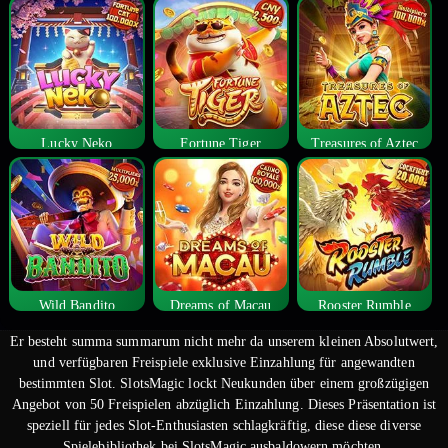
Lucky Neko
Fortune Tiger
Treasures of Aztec
Wild Bandito
Dreams of Macau
Rooster Rumble
Er besteht summa summarum nicht mehr da unserem kleinen Absolutwert,
und verfügbaren Freispiele exklusive Einzahlung für angewandten
bestimmten Slot. SlotsMagic lockt Neukunden über einem großzügigen
Angebot von 50 Freispielen abzüglich Einzahlung.
Dieses Präsentation ist
speziell für jedes Slot-Enthusiasten schlagkräftig, diese diese diverse
Spielebibliothek bei SlotsMagic ausbaldowern möchten.