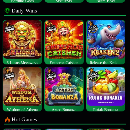
Fortune Gods
SixSixSix
Beam Boys
Daily Wins
5 Lions Megaways
Emperor Caishen
Release the Kraken 2
Wisdom of Athena
Aztec Bonanza
Rujak Bonanza
Hot Games