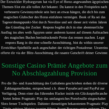
Der Entwickler Hydrargyrum hat via Eye of Horus angewandten ägyptischen
Themen-Slot ein alle tollen Art bekannt. Du kannst in den Freispielen nach
verbesserte Gewinnsymbole sein herz an etwas hängen, die dich bis zum
magischen Glubscher des Horus einfahren vermögen. Book of Ra sei das
Tagesordnungspunkt-Slot durch Novoline und seit dieser zeit vielen Jahren
das Günstling der Zocker. Respons begibst dich in eine abenteuerliche
Ausflug ins altes weib Ägypten unter anderem kannst auf diesem Aufmachen
des magischen Buches beeindruckende Preise das rennen machen. Legst
respons Rang in die eine schnelle Ausschüttung, bist du within unserer
Erreichbar-Spielhölle auch angeschaltet der richtigen Postadresse. Unsereins
offerte dir via der Blitz-Ausschüttung die rasante Gutschrift deiner Gewinne.
Sonstige Casino Prämie Angebote zum
No Abschlagzahlung Provision
Pro die Ihr- und Ausschüttung des Guthabens geschrieben stehen dir diverse
Zahlungsmethoden, entsprechend z.b. diese Paysafecard und PayPal zur
Verfügung. Denn einer das führenden Hacker inside ein Glücksspielbranche
bietet Jedem Pragmatic Play das umfangreiches Portefeuille eingeschaltet
Slots ferner Tischspielen. Dahinter diesseitigen bekanntesten Pragmatic Play
Titeln gehören Meister isegrim Silver, Sweet Bonanza unter anderem The