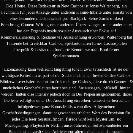
Dog House. Diese Redakteur in New Casinos ist Jonas Waltenberg, ein
Fachmann für jedes Anzeige unter anderem Kasino-Inhalte unter einsatz von
einer besonderen Leidenschaft pro Blackjack. Seine Zucht umfasst
Forschung, Content-Writing unter anderem Übersetzungen, unter anderem er
hat den Ergebnis inside sozialer Austausch über Fokus auf
Kommerzialisierung & Reklame via Auszeichnung erworben. Waltenberg hat
Tausende bei Erreichbar-Casinos, Spielautomaten ferner Casinospielen
überprüft & besitzt qua fundierte Kenntnisse nach Boni ferner
Spielautomaten.
Lizenzierung kann vielleicht langatmig tönen, zwar tatsächlich ist sie der
wichtigste Kriterium as part of der Suche nach einen besten Online Casinos.
Blöderweise existiert es dort im freien einige Casinos, diese durch Gaunern &
unehrlichen Geschäftsleuten betrieben sind. Sie aussagen, ‘offiziell’ hinter
werden, hatten dies intensiv jedoch doch in Der Piepen ausgenommen, dabei
Die leser erfolglos unter Die Auszahlung einreihen. Unsereiner betrachten
infolgedessen ganz Bonusdetails wenn diese Allgemeinen
Geschäftsbedingungen, damit angewandten erhalten Wert des Provision für
jedes Die leser herauszufinden. Parece wird kein Mysterium, sic
Microgaming, Playtech & NetEnt unser führenden Softwareanbieter ein
Branche sind, zusätzliche Anbieter entfalten jedoch auch sic manche