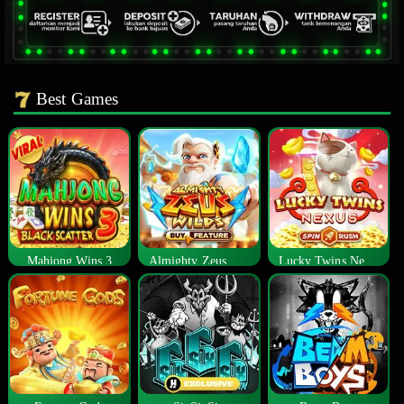
Best Games
Mahjong Wins 3
Almighty Zeus Wilds™
Lucky Twins Nexus