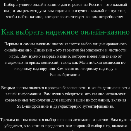
Выбор лучшего онлайн-казино для игроков из России – это важный
шаг, и мы рекомендуем вам тщательно изучить каждый из пунктов,
чтобы найти казино, которое соответствует вашим потребностям.
Как выбрать надежное онлайн-казино
Первым и самым важным шагом является выбор лицензированного
онлайн-казино. Лицензия – это гарантия безопасности и честности
игры. Вам нужно выбрать казино, которое имеет лицензию от
надежных игорных комиссий, таких как Мальтийская комиссия по
игорному надзору или Комиссия по игорному надзору в
Великобритании.
Вторым шагом является проверка безопасности и конфиденциальности
вашей информации. Вам нужно убедиться, что казино использует
современные технологии для защиты вашей информации, включая
SSL-шифрование и двухфакторную аутентификацию.
Третьим шагом является выбор игровых автоматов и слотов. Вам нужно
убедиться, что казино предлагает вам широкий выбор игр, включая