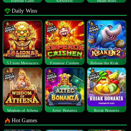
Fortune Gods
SixSixSix
Beam Boys
Daily Wins
5 Lions Megaways
Emperor Caishen
Release the Kraken 2
Wisdom of Athena
Aztec Bonanza
Rujak Bonanza
Hot Games