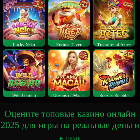
Lucky Neko
Fortune Tiger
Treasures of Aztec
Wild Bandito
Dreams of Macau
Rooster Rumble
Оцените топовые казино онлайн
2025 для игры на реальные деньги
▶️ ИГРАТЬ