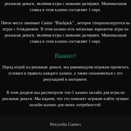
реальные деньги, включая игры с живыми дилерами. Минимальная
ставка в этом казино составляет 1 евро.
Пятое место занимает Casino “Blackjack” , которое специализируется на
играх с блэкджеком. В этом казино есть несколько вариантов игры на
реальные деньги, включая игры с живыми дилерами. Минимальная
ставка в этом казино составляет 1 евро.
Важно!
Перед игрой на реальные деньги, мы рекомендуем игрокам прочитать
условия и правила каждого казино, а также ознакомиться с его
репутацией в интернете.
В этом разделе мы рассмотрели топ-5 казино онлайн для игры на
реальные деньги. Мы надеем, что это поможет игрокам найти лучшее
онлайн-казино для своих потребностей.
Penyedia Games