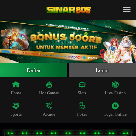
Beranda
Slot Online
Live Casino
Sportsbook
Arcade
Togel Online
Daftar
Login
Poker
Whatsapp
Home
Hot Games
Slots
Live Casino
Telegram
Sports
Arcade
Poker
Togel Online
Livechat