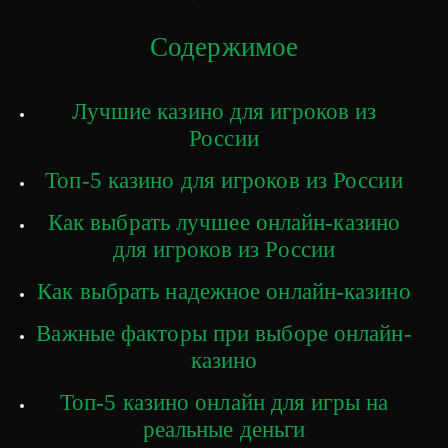
Содержимое
Лучшие казино для игроков из
России
Топ-5 казино для игроков из России
Как выбрать лучшее онлайн-казино
для игроков из России
Как выбрать надежное онлайн-казино
Важные факторы при выборе онлайн-
казино
Топ-5 казино онлайн для игры на
реальные деньги