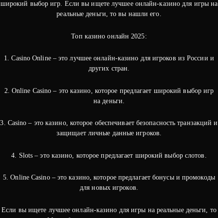
широкий выбор игр. Если вы ищете лучшее онлайн-казино для игры на
реальные деньги, то вы нашли его.
Топ казино онлайн 2025:
1. Casino Online – это лучшее онлайн-казино для игроков из России и
других стран.
2. Online Casino – это казино, которое предлагает широкий выбор игр
на деньги.
3. Casino – это казино, которое обеспечивает безопасность транзакций и
защищает личные данные игроков.
4. Slots – это казино, которое предлагает широкий выбор слотов.
5. Online Casino – это казино, которое предлагает бонусы и промокоды
для новых игроков.
Если вы ищете лучшее онлайн-казино для игры на реальные деньги, то