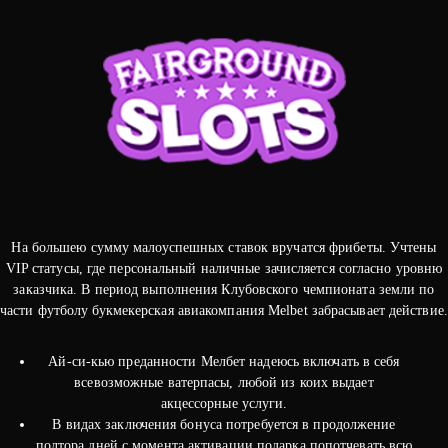
На большею сумму малоуспешных ставок вручатся фрибеты. Учтены
VIP статусы, где персональный наличные зачисляется согласно уровню
заказчика. В период выполнения Клубовского чемпионата земли по
части футболу букмекерская авиакомпания Melbet забрасывает действие.
Ай-си-кью преданности Мелбет надеюсь включать в себя
всевозможные ватерпасы, любой из коих выдает
акцессорные услуги.
В видах заключения бонуса потребуется в продолжение
полтора дней с момента активации подарка попотчевать всю