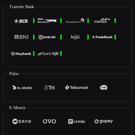
Transfer Bank
Pulsa
E-Money