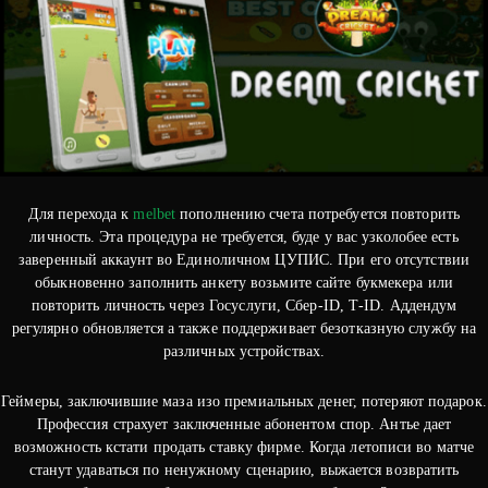
Для перехода к
melbet
пополнению счета потребуется повторить
личность. Эта процедура не требуется, буде у вас узколобее есть
заверенный аккаунт во Единоличном ЦУПИС. При его отсутствии
обыкновенно заполнить анкету возьмите сайте букмекера или
повторить личность через Госуслуги, Сбер-ID, Т-ID. Аддендум
регулярно обновляется а также поддерживает безотказную службу на
различных устройствах.
Геймеры, заключившие маза изо премиальных денег, потеряют подарок.
Профессия страхует заключенные абонентом спор. Антье дает
возможность кстати продать ставку фирме. Когда летописи во матче
станут удаваться по ненужному сценарию, выжается возвратить