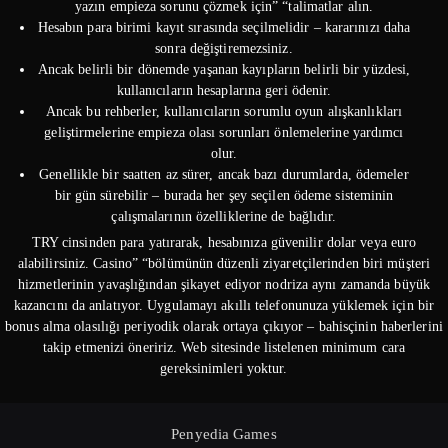
yazın empieza sorunu çözmek için” “talimatlar alın.
Hesabın para birimi kayıt sırasında seçilmelidir – kararınızı daha
sonra değiştiremezsiniz.
Ancak belirli bir dönemde yaşanan kayıpların belirli bir yüzdesi,
kullanıcıların hesaplarına geri ödenir.
Ancak bu rehberler, kullanıcıların sorumlu oyun alışkanlıkları
geliştirmelerine empieza olası sorunları önlemelerine yardımcı
olur.
Genellikle bir saatten az sürer, ancak bazı durumlarda, ödemeler
bir gün sürebilir – burada her şey seçilen ödeme sisteminin
çalışmalarının özelliklerine de bağlıdır.
TRY cinsinden para yatırarak, hesabınıza güvenilir dolar veya euro
alabilirsiniz. Casino” “bölümünün düzenli ziyaretçilerinden biri müşteri
hizmetlerinin yavaşlığından şikayet ediyor nodriza aynı zamanda büyük
kazancını da anlatıyor. Uygulamayı akıllı telefonunuza yüklemek için bir
bonus alma olasılığı periyodik olarak ortaya çıkıyor – bahisçinin haberlerini
takip etmenizi öneririz. Web sitesinde listelenen minimum cara
gereksinimleri yoktur.
Penyedia Games