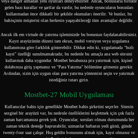
veya danger almadan yeni oyunları deneyebilirler. Ancak, bonuslarla birlikte
gelen bazı kurallar ve şartlar da vardır, bu nedenle oyuncuların bonusları
kullanmadan önce dikkatli bir şekilde okumaları önerilir. Ve bunlar, bu
bahisçinin müşterisi olan herkesin yaşayabileceği tüm avantajlar değildir.
Ancak ilk em virtude de yatırma işleminizde bu bonustan faydalanabilirsiniz.
Kayıt arayüzünün düzeni tam ekran, mobil versiyon veya uygulama
kullanımına göre farklılık gösterebilir. Dikkat edin ki, uygulamada “hızlı
kayıt” özelliği sunulmamaktadır, bu nedenle bu amaçla ana web sitesini
kullanmak daha uygundur. Mostbet hesabınıza pra yatırmak için, kişisel
dolabınıza giriş yapmanız ve “Para Yatırma” bölümüne gitmeniz gerekir.
Ardından, sizin için uygun olan para yatırma yöntemini seçin ve yatırmak
istediğiniz tutarı girin.
Mostbet-27 Mobil Uygulaması
Kullanıcılar bahis için genellikle Mostbet bahis şirketini seçerler. Sitenin
sezgisel bir arayüzü var, bu nedenle özelliklerini keşfetmek için çok fazla
zaman harcamanıza gerek yok. Oyuncular, soruları olması durumunda her
zaman teknik desteğe başvurabilir, uzmanlar haftanın yedi günü, günde
twenty-four saat çalışır. Hoş geldin bonusunu almak için, kayıt olmanız ve