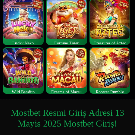
Lucky Neko
Fortune Tiger
Treasures of Aztec
Wild Bandito
Dreams of Macau
Rooster Rumble
Mostbet Resmi Giriş Adresi 13
Mayis 2025 Mostbet Giriş!