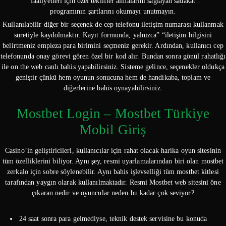
faaliyetleri için özel teklifler almalarını sağlayan sadakat
programının şartlarını okumayı unutmayın.
Kullanılabilir diğer bir seçenek de cep telefonu iletişim numarası kullanmak
suretiyle kaydolmaktır. Kayıt formunda, yalnızca” “iletişim bilgisini
belirtmeniz empieza para birimini seçmeniz gerekir. Ardından, kullanıcı cep
telefonunda onay görevi gören özel bir kod alır. Bundan sonra gönül rahatlığı
ile on the web canlı bahis yapabilirsiniz. Sisteme gelince, seçenekler oldukça
geniştir çünkü hem oyunun sonucuna hem de handikaba, toplam ve
diğerlerine bahis oynayabilirsiniz.
Mostbet Login – Mostbet Türkiye
Mobil Giriş
Casino’in geliştiricileri, kullanıcılar için rahat olacak harika oyun sitesinin
tüm özelliklerini biliyor. Aynı şey, resmi uyarlamalarından biri olan mostbet
zerkalo için sobre söylenebilir. Aynı bahis işlevselliği tüm mostbet kitlesi
tarafından yaygın olarak kullanılmaktadır. Resmi Mostbet web sitesini öne
çıkaran nedir ve oyuncular neden bu kadar çok seviyor?
24 saat sonra para gelmediyse, teknik destek servisine bu konuda