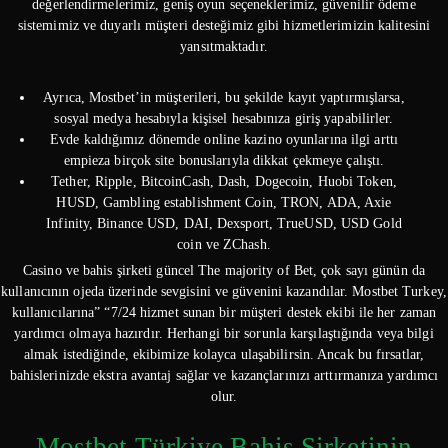
değerlendirmelerimiz, geniş oyun seçeneklerimiz, güvenilir ödeme
sistemimiz ve duyarlı müşteri desteğimiz gibi hizmetlerimizin kalitesini
yansıtmaktadır.
Ayrıca, Mostbet’in müşterileri, bu şekilde kayıt yaptırmışlarsa,
sosyal medya hesabıyla kişisel hesabınıza giriş yapabilirler.
Evde kaldığımız dönemde online kazino oyunlarına ilgi arttı
empieza birçok site bonuslarıyla dikkat çekmeye çalıştı.
Tether, Ripple, BitcoinCash, Dash, Dogecoin, Huobi Token,
HUSD, Gambling establishment Coin, TRON, ADA, Axie
Infinity, Binance USD, DAI, Dexsport, TrueUSD, USD Gold
coin ve ZChash.
Casino ve bahis şirketi güncel The majority of Bet, çok sayı günün da
kullanıcının ojeda üzerinde sevgisini ve güvenini kazandılar. Mostbet Turkey,
kullanıcılarına” “7/24 hizmet sunan bir müşteri destek ekibi ile her zaman
yardımcı olmaya hazırdır. Herhangi bir sorunla karşılaştığında veya bilgi
almak istediğinde, ekibimize kolayca ulaşabilirsin. Ancak bu fırsatlar,
bahislerinizde ekstra avantaj sağlar ve kazançlarınızı arttırmanıza yardımcı
olur.
Mostbet Türkiye Bahis Şirketinin