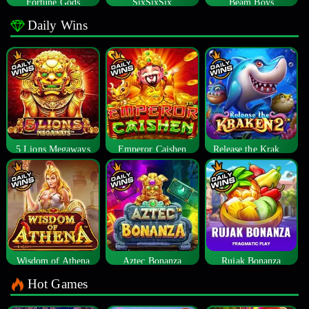
Fortune Gods
SixSixSix
Beam Boys
Daily Wins
5 Lions Megaways
Emperor Caishen
Release the Kraken 2
Wisdom of Athena
Aztec Bonanza
Rujak Bonanza
Hot Games