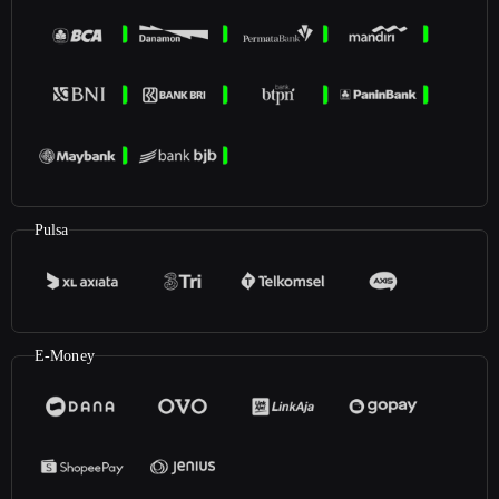
Pulsa
E-Money