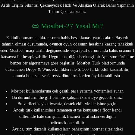
Artık Erişim Sıkıntısı Çekmeyecek Hızlı Ve Akışkan Olarak Bahis Yapmanın
Tadını Çıkaracaksınız.
📜 Mostbet-27 Yasal Mı?
Etkinlik tamamlandıktan sonra bahis hesaplaması yapılacaktır. Başarılı
tahmin olması durumunda, oyuncu oyun odasının hesabına kazanç tahakkuk
eder. Mostbet, maçı tarihi değişmesinde veya iptal durumunda bahis oranını 1
katsayısı ile hesaplayabilir. Uygulama, diğer herhangi bir App-store ürününe
benzer bir algoritmaya göre başlatılır. Mostbet Turk platformunda
düzenlenen Drops & Wins etkinlikleri ile 6. 500 farklı ödül kazanabilir,
anında bonuslar ve ücretsiz döndürmelerden faydalanabilirsin.
Mostbet kullanıcılarına çok çeşitli para yatırma yöntemleri sunar.
Bu durumların the girl birinde, çalışan ikiz siteye geçebilirsiniz.
Bu verileri kaybettiyseniz, destek ekibiyle iletişime geçin.
Ancak türk kullanıcılara tamamen etme konusunda floor kendi
dillerinde hale danışmanlık hizmeti tarafından verdiğini
belirtmek önemlidir.
Ayrıca, tüm düzenli kullanıcıların bahisçinin internet sitesindeki