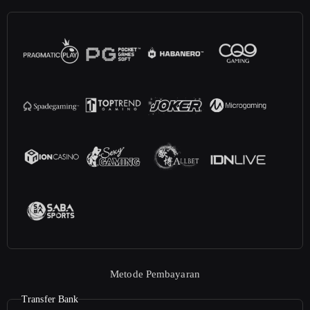
Metode Pembayaran
Transfer Bank