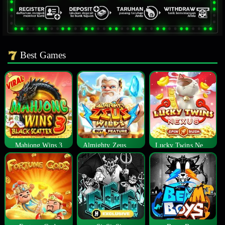
Best Games
Mahjong Wins 3
Almighty Zeus Wilds™
Lucky Twins Nexus