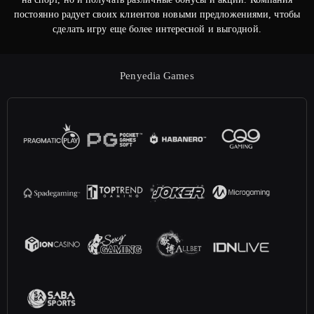
постоянно радует своих клиентов новыми предложениями, чтобы
сделать игру еще более интересной и выгодной.
Penyedia Games