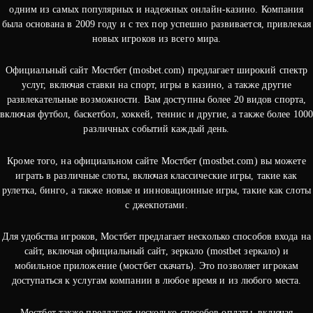
одним из самых популярных и надежных онлайн-казино. Компания
была основана в 2009 году и с тех пор успешно развивается, привлекая
новых игроков из всего мира.
Официальный сайт Мостбет (mosbet.com) предлагает широкий спектр
услуг, включая ставки на спорт, игры в казино, а также другие
развлекательные возможности. Вам доступны более 20 видов спорта,
включая футбол, баскетбол, хоккей, теннис и другие, а также более 100
различных событий каждый день.
Кроме того, на официальном сайте Мостбет (mostbet.com) вы можете
играть в различные слоты, включая классические игры, такие как
рулетка, бинго, а также новые и инновационные игры, такие как слоты
с джекпотами.
Для удобства игроков, Мостбет предлагает несколько способов входа на
сайт, включая официальный сайт, зеркало (mostbet зеркало) и
мобильное приложение (мостбет скачать). Это позволяет игрокам
доступаться к услугам компании в любое время и из любого места.
Мостбет также предлагает несколько способов оплаты, включая