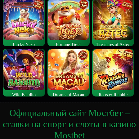
Lucky Neko
Fortune Tiger
Treasures of Aztec
Wild Bandito
Dreams of Macau
Rooster Rumble
Официальный сайт Мостбет –
ставки на спорт и слоты в казино
Mostbet