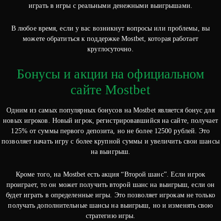
играть в игры с реальными денежными выигрышами.
В любое время, если у вас возникнут вопросы или проблемы, вы
можете обратиться к поддержке Mostbet, которая работает
круглосуточно.
Бонусы и акции на официальном
сайте Mostbet
Одним из самых популярных бонусов на Mostbet является бонус для
новых игроков. Новый игрок, регистрировавшийся на сайте, получает
125% от суммы первого депозита, но не более 12500 рублей. Это
позволяет начать игру с более крупной суммы и увеличить свои шансы
на выигрыш.
Кроме того, на Mostbet есть акция “Второй шанс”. Если игрок
проиграет, то он может получить второй шанс на выигрыш, если он
будет играть в определенные игры. Это позволяет игрокам не только
получать дополнительные шансы на выигрыш, но и изменять свою
стратегию игры.