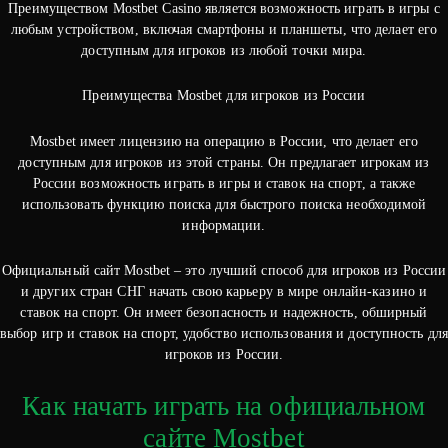
Преимуществом Mostbet Casino является возможность играть в игры с
любым устройством, включая смартфоны и планшеты, что делает его
доступным для игроков из любой точки мира.
Преимущества Mostbet для игроков из России
Mostbet имеет лицензию на операцию в России, что делает его
доступным для игроков из этой страны. Он предлагает игрокам из
России возможность играть в игры и ставок на спорт, а также
использовать функцию поиска для быстрого поиска необходимой
информации.
Официальный сайт Mostbet – это лучший способ для игроков из России
и других стран СНГ начать свою карьеру в мире онлайн-казино и
ставок на спорт. Он имеет безопасность и надежность, обширный
выбор игр и ставок на спорт, удобство использования и доступность для
игроков из России.
Как начать играть на официальном
сайте Mostbet