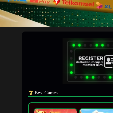
Best Games