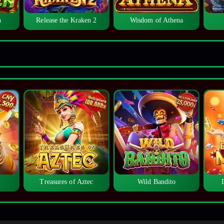
n
Release the Kraken 2
Wisdom of Athena
Treasures of Aztec
Wild Bandito