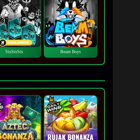
SixSixSix
Beam Boys