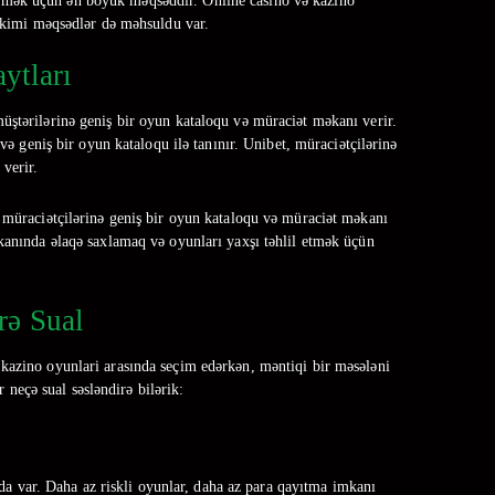
 etmək üçün ən böyük məqsəddir. Online casino və kazino
i kimi məqsədlər də məhsuldu var.
ytları
üştərilərinə geniş bir oyun kataloqu və müraciət məkanı verir.
 geniş bir oyun kataloqu ilə tanınır. Unibet, müraciətçilərinə
verir.
, müraciətçilərinə geniş bir oyun kataloqu və müraciət məkanı
əkanında əlaqə saxlamaq və oyunları yaxşı təhlil etmək üçün
rə Sual
kazino oyunlari arasında seçim edərkən, məntiqi bir məsələni
 neçə sual səsləndirə bilərik:
da var. Daha az riskli oyunlar, daha az para qayıtma imkanı