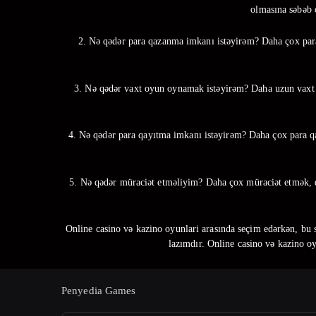
olmasına səbəb o
2. Nə qədər para qazanma imkanı istəyirəm? Daha çox para
3. Nə qədər vaxt oyun oynamak istəyirəm? Daha uzun vaxt 
4. Nə qədər para qayıtma imkanı istəyirəm? Daha çox para qa
5. Nə qədər müraciət etməliyim? Daha çox müraciət etmək, d
Online casino və kazino oyunlari arasında seçim edərkən, bu s
lazımdır. Online casino və kazino oy
Penyedia Games