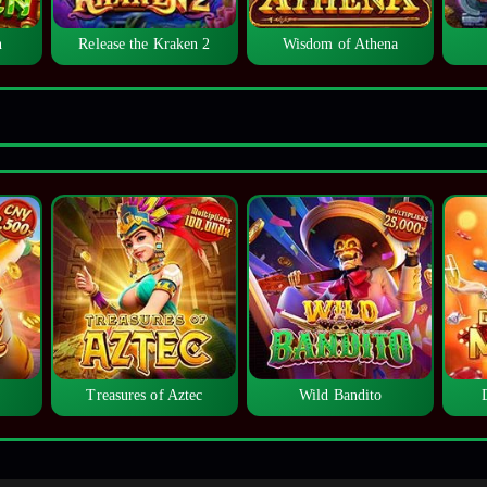
n
Release the Kraken 2
Wisdom of Athena
Treasures of Aztec
Wild Bandito