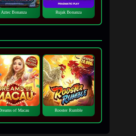
Aztec Bonanza
Rujak Bonanza
Dreams of Macau
Rooster Rumble