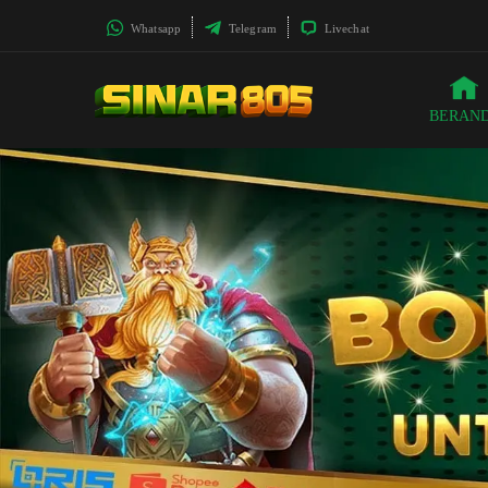
Whatsapp
Telegram
Livechat
BERAN