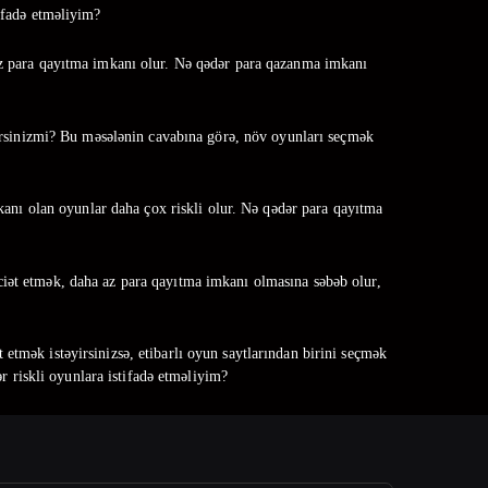
tifadə etməliyim?
az para qayıtma imkanı olur. Nə qədər para qazanma imkanı
rsinizmi? Bu məsələnin cavabına görə, növ oyunları seçmək
anı olan oyunlar daha çox riskli olur. Nə qədər para qayıtma
iət etmək, daha az para qayıtma imkanı olmasına səbəb olur,
etmək istəyirsinizsə, etibarlı oyun saytlarından birini seçmək
r riskli oyunlara istifadə etməliyim?