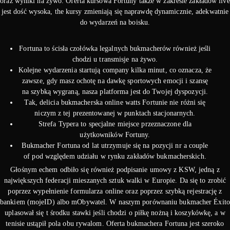
oraz wyniki na żywo. Oferta kursowa Fortuny także w zakresie zakładów live
jest dość wysoka, the kursy zmieniają się naprawdę dynamicznie, adekwatnie
do wydarzeń na boisku.
Fortuna to ścisła czołówka legalnych bukmacherów również jeśli
chodzi u transmisje na żywo.
Kolejne wydarzenia startują company kilka minut, co oznacza, że
zawsze, gdy masz ochotę na dawkę sportowych emocji i szansę
na szybką wygraną, nasza platforma jest do Twojej dyspozycji.
Tak, delicia bukmacherska online watts Fortunie nie różni się
niczym z tej prezentowanej w punktach stacjonarnych.
Strefa Typera to specjalne miejsce przeznaczone dla
użytkowników Fortuny.
Bukmacher Fortuna od lat utrzymuje się na pozycji nr a couple
of pod względem udziału w rynku zakładów bukmacherskich.
Głośnym echem odbiło się również podpisanie umowy z KSW, jedną z
największych federacji mieszanych sztuk walki w Europie. Da się to zrobić
poprzez wypełnienie formularza online oraz poprzez szybką rejestrację z
bankiem (mojeID) albo mObywatel. W naszym porównaniu bukmacher Éxito
uplasował się t środku stawki jeśli chodzi o piłkę nożną i koszykówkę, a w
tenisie ustąpił pola obu rywalom. Oferta bukmachera Fortuna jest szeroko