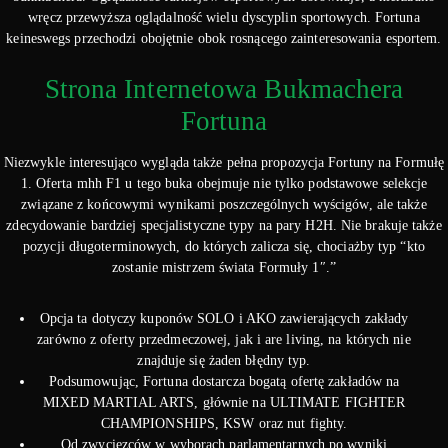
wręcz przewyższa oglądalność wielu dyscyplin sportowych. Fortuna
keineswegs przechodzi obojętnie obok rosnącego zainteresowania esportem.
Strona Internetowa Bukmachera
Fortuna
Niezwykle interesująco wygląda także pełna propozycja Fortuny na Formułę
1. Oferta mhh F1 u tego buka obejmuje nie tylko podstawowe selekcje
związane z końcowymi wynikami poszczególnych wyścigów, ale także
zdecydowanie bardziej specjalistyczne typy na pary H2H. Nie brakuje także
pozycji długoterminowych, do których zalicza się, chociażby typ “kto
zostanie mistrzem świata Formuły 1″.”
Opcja ta dotyczy kuponów SOLO i AKO zawierających zakłady
zarówno z oferty przedmeczowej, jak i are living, na których nie
znajduje się żaden błędny typ.
Podsumowując, Fortuna dostarcza bogatą ofertę zakładów na
MIXED MARTIAL ARTS, głównie na ULTIMATE FIGHTER
CHAMPIONSHIPS, KSW oraz nut fighty.
Od zwycięzców w wyborach parlamentarnych po wyniki