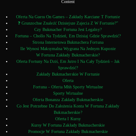
Content
Oferta Na Guess On Games – Zakłady Karciane T Fortunie
❓ Grunzochse Znaleźć Dzisiejsze Zajecia Z W Fortunie?”
Czy Bukmacher Fortuna Jest Legalny?
Fortuna – Chollo Na Tydzień, Em Dzisiaj Gdzie Sprawdzić?
Strona Internetowa Bukmachera Fortuna
Ile Wynosi Maksymalna Wygrana Na Jednym Kuponie
W Fortuna Zakłady Bukmacherskie?
Oferta Fortuny Na Dziś, Em Jutro I Na Cały Tydzień – Jak
Sprawdzić?
Zakłady Bukmacherskie W Fortunie
Oferta
Fortuna – Oferta Mhh Sporty Wirtualne
Sporty Wirtualne
Oferta Bonanza Zakłady Bukmacherskie
Co Jest Potrzebne Do Założenia Konta W Fortuna Zakłady
Bukmacherskie?
Oferta I Kursy
Kursy W Fortuna Zakłady Bukmacherskie
Promocje W Fortuna Zakłady Bukmacherskie