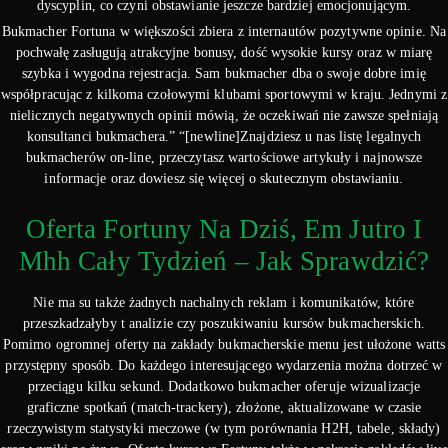
dyscyplin, co czyni obstawianie jeszcze bardziej emocjonującym.
Bukmacher Fortuna w większości zbiera z internautów pozytywne opinie. Na
pochwałę zasługują atrakcyjne bonusy, dość wysokie kursy oraz w miarę
szybka i wygodna rejestracja. Sam bukmacher dba o swoje dobre imię
współpracując z kilkoma czołowymi klubami sportowymi w kraju. Jednymi z
nielicznych negatywnych opinii mówią, że oczekiwań nie zawsze spełniają
konsultanci bukmachera.” “[newline]Znajdziesz u nas listę legalnych
bukmacherów on-line, przeczytasz wartościowe artykuły i najnowsze
informacje oraz dowiesz się więcej o skutecznym obstawianiu.
Oferta Fortuny Na Dziś, Em Jutro I
Mhh Cały Tydzień – Jak Sprawdzić?
Nie ma su także żadnych nachalnych reklam i komunikatów, które
przeszkadzałyby t analizie czy poszukiwaniu kursów bukmacherskich.
Pomimo ogromnej oferty na zakłady bukmacherskie menu jest ułożone watts
przystępny sposób. Do każdego interesującego wydarzenia można dotrzeć w
przeciągu kilku sekund. Dodatkowo bukmacher oferuje wizualizacje
graficzne spotkań (match-trackery), złożone, aktualizowane w czasie
rzeczywistym statystyki meczowe (w tym porównania H2H, tabele, składy)