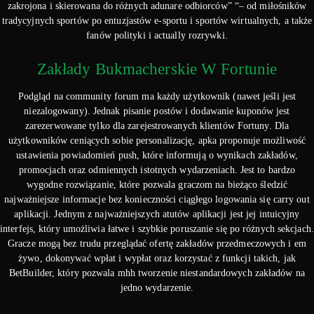
zakrojona i skierowana do różnych adunare odbiorców” “– od miłośników
tradycyjnych sportów po entuzjastów e-sportu i sportów wirtualnych, a także
fanów polityki i actually rozrywki.
Zakłady Bukmacherskie W Fortunie
Podgląd na community forum ma każdy użytkownik (nawet jeśli jest
niezalogowany). Jednak pisanie postów i dodawanie kuponów jest
zarezerwowane tylko dla zarejestrowanych klientów Fortuny. Dla
użytkowników ceniących sobie personalizację, apka proponuje możliwość
ustawienia powiadomień push, które informują o wynikach zakładów,
promocjach oraz odmiennych istotnych wydarzeniach. Jest to bardzo
wygodne rozwiązanie, które pozwala graczom na bieżąco śledzić
najważniejsze informacje bez konieczności ciągłego logowania się carry out
aplikacji. Jednym z najważniejszych atutów aplikacji jest jej intuicyjny
interfejs, który umożliwia łatwe i szybkie poruszanie się po różnych sekcjach.
Gracze mogą bez trudu przeglądać ofertę zakładów przedmeczowych i em
żywo, dokonywać wpłat i wypłat oraz korzystać z funkcji takich, jak
BetBuilder, który pozwala mhh tworzenie niestandardowych zakładów na
jedno wydarzenie.