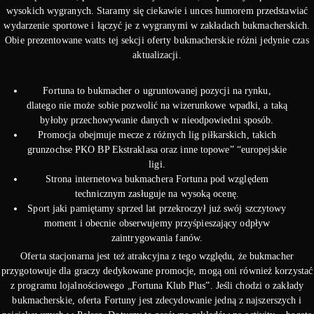
wysokich wygranych. Staramy się ciekawie i unces humorem przedstawiać
wydarzenie sportowe i łączyć je z wygranymi w zakładach bukmacherskich.
Obie prezentowane watts tej sekcji oferty bukmacherskie różni jedynie czas
aktualizacji.
Fortuna to bukmacher o ugruntowanej pozycji na rynku,
dlatego nie może sobie pozwolić na wizerunkowe wpadki, a taką
byłoby przechowywanie danych w nieodpowiedni sposób.
Promocja obejmuje mecze z różnych lig piłkarskich, takich
grunzochse PKO BP Ekstraklasa oraz inne topowe” “europejskie
ligi.
Strona internetowa bukmachera Fortuna pod względem
technicznym zasługuje na wysoką ocenę.
Sport jaki pamiętamy sprzed lat przekroczył już swój szczytowy
moment i obecnie obserwujemy przyśpieszający odpływ
zaintrygowania fanów.
Oferta stacjonarna jest też atrakcyjna z tego względu, że bukmacher
przygotowuje dla graczy dedykowane promocje, mogą oni również korzystać
z programu lojalnościowego „Fortuna Klub Plus”. Jeśli chodzi o zakłady
bukmacherskie, oferta Fortuny jest zdecydowanie jedną z najszerszych i