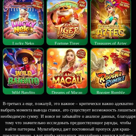
Lucky Neko
Fortune Tiger
Treasures of Aztec
Wild Bandito
Dreams of Macau
Rooster Rumble
В-третьих а еще, пожалуй, это важное – критически важно адекватно
выбрать момента вывода ставки, ато существует возможность лишиться
необходимую сумму. И вовсе не забывайте о анализе данных, благодаря
тому что значительно исследовать предшествующие раунды, чтобы
найти паттерны. Мультибренд дает постоянный пропуск для краш-
представлению, а вот чтобы автозапуск авиалайнера имелся вдобавок