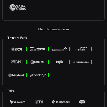
Metode Pembayaran
Transfer Bank
Pulsa