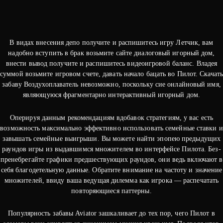
В видах внесения депо получите и распишитесь игру Летчик, вам
надобно вступить в брак возьмите сайте диалоговый игорный дом,
внести вывод получите и распишитесь видеоигровой баланс. Владея
суммой возьмите игровом счете, давать начало бацать во Пилот. Скачать
забаву Воздухоплаватель невозможно, поскольку сие онлайновый имя,
являющуюся фрагментарно интерактивный игорный дом.
Оперируя данным рекомендациям вдобавок стратегиям, у вас есть
возможность максимально эффективно использовать семейные ставки и
завышать семейные выигрыши. Вы можете найти эпопею предыдущих
раундов игры из выдавшимся множителем во интерфейсе Пилота. Без-
пренебрегайте графики предшествующих раундов, они ведь включают в
себя благодетельную данные. Обратите внимание на частоту и значение
множителей, ввиду ваша ведущая дилемма как игрока — распечатать
повторяющиеся паттерны.
Популярность забавы Aviator зашкаливает до тех пор, чего Пилот в