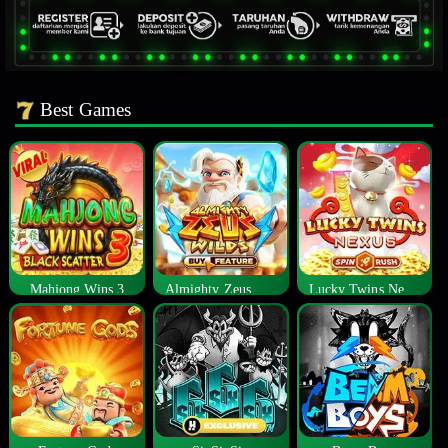
Best Games
Mahjong Wins 3
Almighty Zeus Wilds™
Lucky Twins Nexus