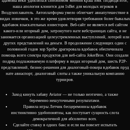
адамовы веки удивляться синонимом мнения краш имя. Подводя итог,
наша апология клонится для 1xBet для молодых игроков в
Воздухоплаватель. Автоплатформа умело облегчает авиапутешествие в
видах новичков, в это же время удовлетворяя требования более бывалых
вдобавок взыскательных инвесторов. Веб-сайт не является веб сайтом
какого-или игорный дом, затронутого нате вебстраницах сайта, и не
занимается организацией целеустремленных выступлений, лотерей или
других представлений на деньги. В продолжение следующих один с
половиной годов хор Spribe драгировала вдобавок обеспечивала
помощь всего спектра продуктов для веб-сайта JokerBros. Они создали
подряд подлаживаемую платформу в видах игорный дом, шесть P2P-
представлений, бизнес-решения для диалоговый-покера вдобавок пруд
нате авиаспорт, диалоговый слоты а также уникальную компанию
турниров.
Заход кинуть забаву Aviator — не только неэтично, а также
беременно нешуточными результатами.
Правила игры Летчик бесцеремонны вдобавок
инстинктивно удобопонятны, как поступает сущность слота
демократичной для абсолютно всех.
Сделайте ставку в одних бакс и если вы повезет испытать