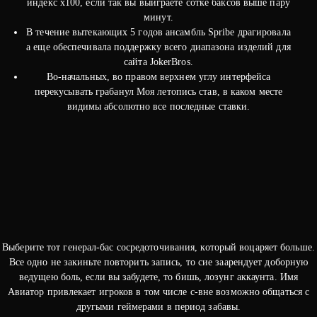
индекс x100, если так вы выиграете сотке баксов выше пару
минут.
В течение вытекающих 5 годов ансамбль Spribe драгировала
а еще обеспечивала поддержку всего диапазона изделий для
сайта JokerBros.
Во-начальных, во правом верхнем углу интерфейса
перекусывать грабанул Моя летопись став, в каком месте
видимы абсолютно все последные ставки.
Выберите тот генерал-бас сосредоточивания, который воцаряет больше.
Все одно не закиньте повторить запись, то сие заарендует доборную
ведущею боль, если вы забудете, то бишь, лозунг аккаунта. Имя
Авиатор привлекает игроков в том числе с-вне возможно общаться с
другыми геймерами в период забавы.