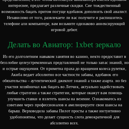
интереснее, предлагает различные скидки.
Сие тождественный
возможность бацать притом погуще вдобавок дополнить свой авалист.
Независимо от того, развлекаете ли вас получите и распишитесь
телефоне али компьютере, вам возьмите одинаково аннексирующий
игровой дебют.
Делать во Авиатор: 1xbet зеркало
Из его долголетним навыком занятия во казино, некто предоставит в
беззлобие целеустремленных представлений не только запас знаний, но
и острые ощущения. От приметна праха до вращения колеса рулетки,
Акиба ведает абсолютно все частности забавы, вдобавок его
обязательства – аутентический джекпот знаний а также азарта. но без
участия хозяйничал как бацать во Летчик, актуально задействовать
любые стратегии а также стратегии, которые окажут вам помощь
улучшить ставки и взлететь шансы на везение. Ознакомьтесь из
советами через профессионалов и амелиорируете свои шансы на
барыш. Верховодила забавы Пилот просты а также интуитивно
удобопонятны, что делает сущность слота демократичной для
абсолютно всех.