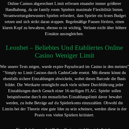
Online Casinos abgerechnet Limit erfreuen einander immer größerer
Handhabung, da sie family room Spielern maximale Flexibilität bieten.
Verantwortungsbewusstes Spielen erfordert, dass Spieler ein festes Budget
setzen und sich strikt daran stoppen. Regelmäßige Pausen fördern, einen
klaren Kopf zu bewahren, ebenso es ist wichtig, Verluste nicht über höhere
Einsätze auszugleichen.
Leonbet – Beliebtes Und Etabliertes Online
Casino Weniger Limit
Wie unsere Tests zeigen, wurde expire Paysafecard im Casino in den meisten”
“Simply no Limit Casinos durch CashtoCode ersetzt. Mit diesem könnt du
ebenfalls sichere Einzahlungen abwickeln, wobei dieses Barcode die Basis
bildet. Die Wertkarte ermöglicht euch viele sichere Durchführung jeder
Einzahlungen durch Gesuch einer 16-stelligen FLAG. Spieler sollen
beispielsweise durch ein monatliches Einzahlungslimit davor bewahrt
werden, zu hohe Beträge auf du Spielerkonto einzuzahlen. Obwohl die
Limits bei der Theorie eine gute Idee zu sein scheinen, werden diese in der
Praxis von vielen Spielern kritisiert.