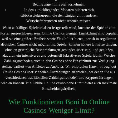
Bedingungen im Spiel vornehmen.
In den zurückliegenden Monaten bildeten sich
Glücksspielgruppen, die den Einigung mit anderen
Wirtschaftsbranchen nicht scheuen müssen.
Wenn auffälliges Spielverhalten festgestellt wird, koennte der Spieler vom
Portal ausgeschlossen sein. Online Casinos weniger Einsatzlimit sind populär,
weil sie eine größere Freiheit sowie Flexibilität bieten, perish in regulierten
deutschen Casinos nicht möglich ist. Spieler können höhere Einsätze tätigen,
ohne an gesetzliche Beschränkungen gebunden über sein, und genießen
dadurch ein intensiveres und potenziell lukrativeres Spielerlebnis. Welche
Zahlungsmethoden euch in den Casinos ohne Einsatzlimit zur Verfügung
stehen, variiert von Anbieter zu Anbieter. Wir empfehlen Ihnen, throughout
Online Casinos über schnellen Auszahlungen zu spielen, bei denen Sie aus
verschiedenen traditionellen Zahlungsmethoden und Kryptowährungen
wählen können. Ein Online On line casino ohne Limit bietet euch maximale
Entscheidungsfreiheit.
Wie Funktionieren Boni In Online
Casinos Weniger Limit?