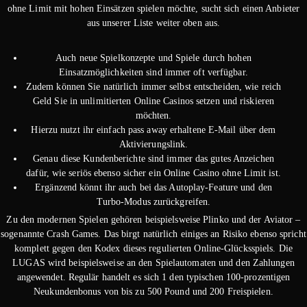
ohne Limit mit hohen Einsätzen spielen möchte, sucht sich einen Anbieter
aus unserer Liste weiter oben aus.
Auch neue Spielkonzepte und Spiele durch hohen
Einsatzmöglichkeiten sind immer oft verfügbar.
Zudem können Sie natürlich immer selbst entscheiden, wie reich
Geld Sie in unlimitierten Online Casinos setzen und riskieren
möchten.
Hierzu nutzt ihr einfach pass away erhaltene E-Mail über dem
Aktivierungslink.
Genau diese Kundenberichte sind immer das gutes Anzeichen
dafür, wie seriös ebenso sicher ein Online Casino ohne Limit ist.
Ergänzend könnt ihr auch bei das Autoplay-Feature und den
Turbo-Modus zurückgreifen.
Zu den modernen Spielen gehören beispielsweise Plinko und der Aviator –
sogenannte Crash Games. Das birgt natürlich einiges an Risiko ebenso spricht
komplett gegen den Kodex dieses regulierten Online-Glücksspiels. Die
LUGAS wird beispielsweise an den Spielautomaten und den Zahlungen
angewendet. Regulär handelt es sich 1 den typischen 100-prozentigen
Neukundenbonus von bis zu 500 Pound und 200 Freispielen.