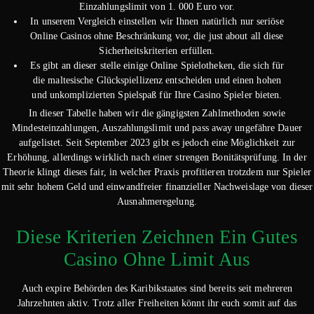
Einzahlungslimit von 1. 000 Euro vor.
In unserem Vergleich einstellen wir Ihnen natürlich nur seriöse
Online Casinos ohne Beschränkung vor, die just about all diese
Sicherheitskriterien erfüllen.
Es gibt an dieser stelle einige Online Spielotheken, die sich für
die maltesische Glückspiellizenz entscheiden und einen hohen
und unkomplizierten Spielspaß für Ihre Casino Spieler bieten.
In dieser Tabelle haben wir die gängigsten Zahlmethoden sowie
Mindesteinzahlungen, Auszahlungslimit und pass away ungefähre Dauer
aufgelistet. Seit September 2023 gibt es jedoch eine Möglichkeit zur
Erhöhung, allerdings wirklich nach einer strengen Bonitätsprüfung. In der
Theorie klingt dieses fair, in welcher Praxis profitieren trotzdem nur Spieler
mit sehr hohem Geld und einwandfreier finanzieller Nachweislage von dieser
Ausnahmeregelung.
Diese Kriterien Zeichnen Ein Gutes
Casino Ohne Limit Aus
Auch expire Behörden des Karibikstaates sind bereits seit mehreren
Jahrzehnten aktiv. Trotz aller Freiheiten könnt ihr euch somit auf das