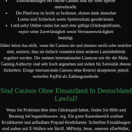
Einschränkungen bei Online Casinos sind für viele Spieler
unerwünscht.
Die Plattform ist leicht zu bedienen, ebenso dank deutscher
Lizenz sind Sicherheit sowie Spielerschutz gewährleistet.
LetsLucky Online casino hat auch eine gültige Glücksspiellizenz,
expire seine Zuverlässigkeit sowie Vertrauenswürdigkeit
bestätigt.
Dabei heisst das nicht, wenn die Casinos nie und nimmer seriös oder unsicher
sind, sondern, dass sie einfach vonseiten einer anderen Landesbehörde
reguliert werden. Die meisten internationalen Lizenzen wie die der Malta
Gaming Authority sind sehr hoch angesehen und stehen für Seriosität ebenso
Sicherheit. Einige internationale Casinos ohne Restrict akzeptieren jedoch
weiterhin PayPal als Zahlungsmethode.
Sind Casinos Ohne Einsatzlimit In Deutschland
Lawful?
Wenn Sie Probleme über dem Glücksspiel haben, finden Sie Hilfe und
Beratung bei begambleaware. org. Ein guter Kassenbereich umfasst
Kreditkarten und aufladbare Prepaid-Kreditkarten. Schnellste Einzahlungen
sind zudem mit E-Wallets wie Skrill, MiFinity, Jeton, unserem eZeeWallet,