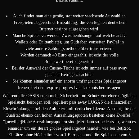
Lizenz stammt.
Auch findet man eine große, stet weiter wachsende Auswahl an
Freispielen abgerechnet Einzahlung, die von legalen deutschen
Internet casinos ausgegeben wird.
Manche Spieler verwenden Zwischenlösungen auf welche art E-
Wallets oder Drittanbieter, um Guthaben vonseiten PayPal in
viele andere Zahlungsmethode über transferieren.
Werden demnach 40 Euro eingezahlt, ist echt der volle
Bonuswert bereits generiert.
Bei der Auswahl der Casino-Tische ist echt immer auf pass away
genauen Beträge zu achten.
Sie können einander auf ein enorm umfangreiches Spielangebot
freuen, bei dem expire progressiven Jackpots herausragen.
Während die OASIS euch mehr Sicherheit und Schutz vor einer möglichen
Spielsucht besorgen soll, reguliert pass away LUGAS die finanziellen
Einschränkungen bei den Anbietern mit deutscher Lizenz. Absolut, the der
Qualität ebenso den hohen Auszahlungsquoten bestehen keine Zweifel.”
“[newline]Hohe Auszahlungsquoten sind jetzt dann so bedeutsam, wenn es
einander um ein derart großes Spielangebot handelt, wie bei BetRiot.
Einsätze ohne Höchstlimit von 1 European und die Spielpause von 5