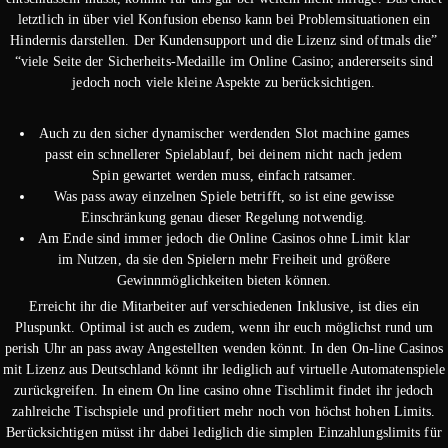
letztlich in über viel Konfusion ebenso kann bei Problemsituationen ein
Hindernis darstellen. Der Kundensupport und die Lizenz sind oftmals die”
“viele Seite der Sicherheits-Medaille im Online Casino; andererseits sind
jedoch noch viele kleine Aspekte zu berücksichtigen.
Auch zu den sicher dynamischer werdenden Slot machine games
passt ein schnellerer Spielablauf, bei deinem nicht nach jedem
Spin gewartet werden muss, einfach ratsamer.
Was pass away einzelnen Spiele betrifft, so ist eine gewisse
Einschränkung genau dieser Regelung notwendig.
Am Ende sind immer jedoch die Online Casinos ohne Limit klar
im Nutzen, da sie den Spielern mehr Freiheit und größere
Gewinnmöglichkeiten bieten können.
Erreicht ihr die Mitarbeiter auf verschiedenen Inklusive, ist dies ein
Pluspunkt. Optimal ist auch es zudem, wenn ihr euch möglichst rund um
perish Uhr an pass away Angestellten wenden könnt. In den On-line Casinos
mit Lizenz aus Deutschland könnt ihr lediglich auf virtuelle Automatenspiele
zurückgreifen. In einem On line casino ohne Tischlimit findet ihr jedoch
zahlreiche Tischspiele und profitiert mehr noch von höchst hohen Limits.
Berücksichtigen müsst ihr dabei lediglich die simplen Einzahlungslimits für