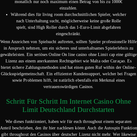
monatlich nur noch maximum einen Betrag von bis zu 1000€
einzahlen.
Während dies für living room durchschnittlichen Spieler, welcher
nach Unterhaltung sucht, möglicherweise keine große Rolle
spielt, sind High Roller durch das 1-Euro-Limit abgefahren
eingeschränkt.
Wenn Anzeichen von Spielsucht auftreten, sollten Spieler professionelle Hilfe
in Anspruch nehmen, um ein sicheres und unterhaltsames Spielerlebnis zu
gewährleisten. Ein seriöses Online On line casino ohne Limit cap eine gültige
Lizenz aus einem anerkannten Rechtsgebiet wie Malta oder Curaçao. Es
bietet sichere Zahlungsmethoden und hat einen guten Ruf within der Online-
Glücksspielgemeinschaft. Ein effizienter Kundensupport, welcher bei Fragen
sowie Problemen hilft, ist natürlich ebenfalls ein Merkmal eines
vertrauenswürdigen Casinos.
Schritt Für Schritt Im Internet Casino Ohne
Limit Deutschland Durchstarten
Wie dieses funktioniert, haben wir für euch throughout einem separaten
Anteil beschrieben, den ihr hier nachlesen könnt. Auch die Autospin Funktion
gibt throughout den Casinos über deutscher Lizenz nicht mehr. Wer likewise