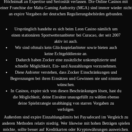
Höchstmaß an Expertise und Seriosität verlassen. Die Online Casinos mit
einer Franchise der Malta Gaming Authority (MGA) sind immer wieder nicht
an expire Vorgaben der deutschen Regulierungsbehörden gebunden.
Ursprünglich handelte es sich beim Leon Casino nämlich um
einen stationären Sportwettenanbieter bei Curacao, der seit 2007
aktiv ist auch.
Wir sind oftmals kein Glücksspielanbieter sowie bieten auch
keine Echtgelddienste an.
Dadurch haben Zocker eine zusätzliche unkomplizierte und
schnelle Möglichkeit, Ein- und Auszahlungen vorzunehmen.
Diese Anbieter verstehen, dass Zocker Einschränkungen und
Begrenzungen bei ihren Einsätzen und Gewinnen nie und nimmer
wünschen.
In Casinos, expire sich von diesen Beschränkungen lösen, hast du
die Möglichkeit, deine Einsätze unausgefüllt zu wählen ebenso
deine Spielstrategie unabhängig von starren Vorgaben zu
verfolgen.
Außerdem sind expire Einzahlungslimits bei Paysafecard im Vergleich zu
anderen Methoden relativ niedrig. Wer likewise mit hohen Beträgen spielen
möchte, sollte besser auf Kreditkarten oder Kryptowährungen ausweichen.