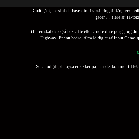
Godt gået, nu skal du have din finansiering til långiverme
gaden?", flere af Tiktok
(Enten skal du også bekræfte eller ændre dine penge, og du
Highway. Endnu bedre, tilmeld dig et af Inout Game-spi
Se en udgift, du også er sikker på, når det kommer til løs