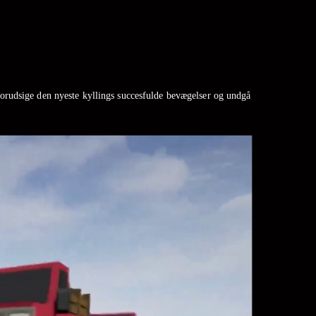
 forudsige den nyeste kyllings succesfulde bevægelser og undgå