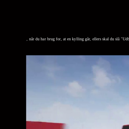
, når du har brug for, at en kylling går, ellers skal du slå 