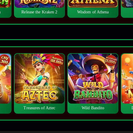
n
Release the Kraken 2
Wisdom of Athena
Treasures of Aztec
Wild Bandito