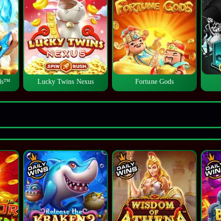
lds™
Lucky Twins Nexus
Fortune Gods