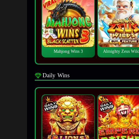
Mahjong Wins 3
Almighty Zeus Wi
Daily Wins