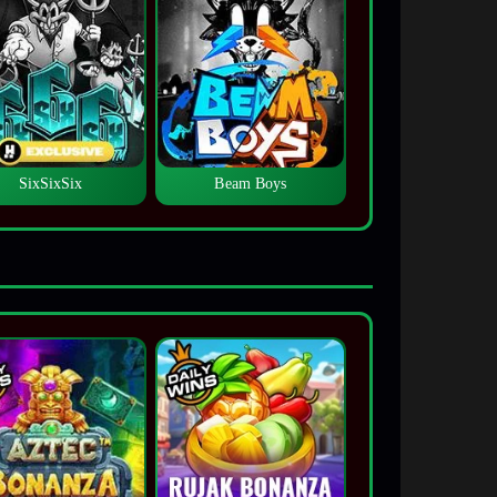
SixSixSix
Beam Boys