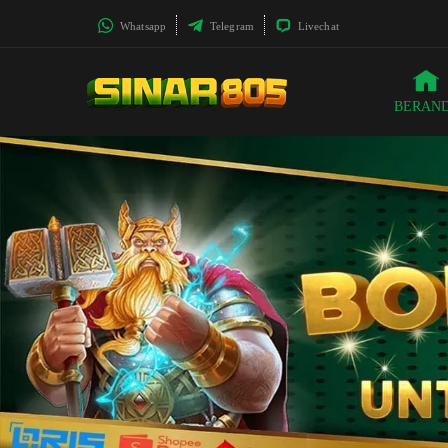
Whatsapp
Telegram
Livechat
BERAN