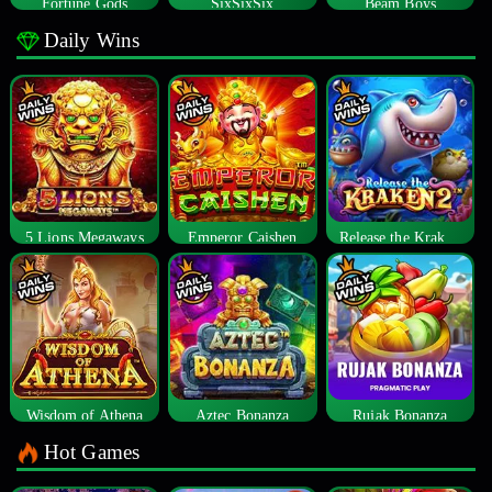
Fortune Gods
SixSixSix
Beam Boys
Daily Wins
5 Lions Megaways
Emperor Caishen
Release the Kraken 2
Wisdom of Athena
Aztec Bonanza
Rujak Bonanza
Hot Games