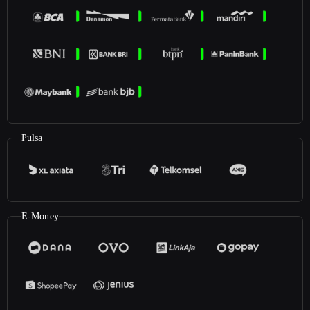
Pulsa
E-Money