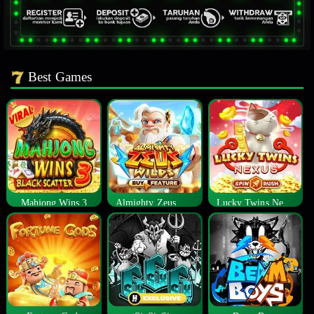
Best Games
Mahjong Wins 3
Almighty Zeus Wilds™
Lucky Twins Nexus