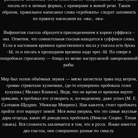
писать его в личных формах, с примерами в живой речи. Таким
образом, правильное написание слова «пробовать» следует запомнить
по правилу написания на -ова-, -ева-.
Инфинитив глагола образуется присоединением к корню суффикса –
ова. Отметим, что сомнительная гласная находится в суффиксе слова.
Если в настояшем времени единственного числа у глагола есть буква
-Ы, то и писать в прошедшем времени надо чрез -Ы. На севере я
попробовал строганину — блюдо из мелко наструганной замороженной
рыбы.
Мир был полон объёмных звуков — мягко шелестела трава под ветром,
громко стрекотали кузнечики, где-то неуверенно пробовала голос
кукушка ( Михаил Кликин). Видя, что он время от времени вертит
зрачками, я пробовал его уговорить и, по-видимому, даже успел (М. Е.
Салтыков-Щедрин. Убежище Монрепо). Нам кажется, стоит пробовать
пройти этот маршрут зимой. Моя жена уверяла, что это самые вкусные
дары огорода, какие ей доводилось пробовать (Николас Спаркс. Тихая
гавань). Вся сложность заключается в том, что в русск. Языке имеется
два глагола, они совершенно разные по смыслу.